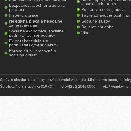
a sociálna kuratela
Bezpečnosť a ochrana zdravia
pri práci
Pomoc v hmotnej núdzi
Inšpekcia práce
Ťažké zdravotné postihnut
Nelegálna práca a nelegálne
Sociálne služby
zamestnávanie
Boj proti chudobe
Sociálna ekonomika, sociálne
Viac...
podniky, rodinné podniky
Ex post konzultácie s
podnikateľskými subjektmi
Koronavírus - pracovná a
sociálna oblasť
Správca obsahu a technický prevádzkovateľ web sídla: Ministerstvo práce, sociálny
Špitálska 4,6,8 Bratislava 816 43
|
Tel.:+421 2 2046 0000
|
okv@employment