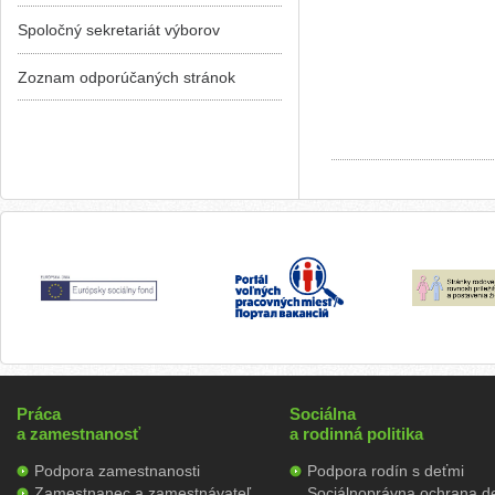
Spoločný sekretariát výborov
Zoznam odporúčaných stránok
Práca
Sociálna
a zamestnanosť
a rodinná politika
Podpora zamestnanosti
Podpora rodín s deťmi
Zamestnanec a zamestnávateľ
Sociálnoprávna ochrana de