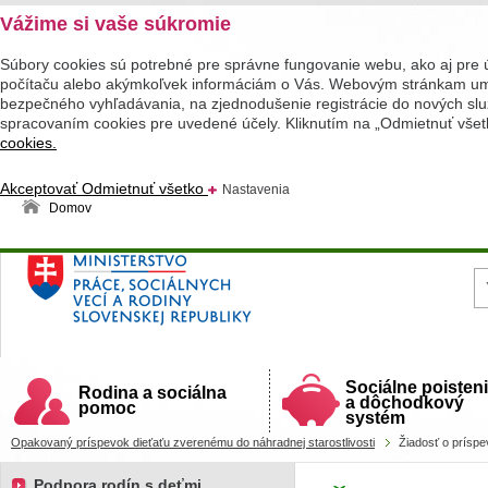
Vážime si vaše súkromie
Súbory cookies sú potrebné pre správne fungovanie webu, ako aj pre 
počítaču alebo akýmkoľvek informáciám o Vás. Webovým stránkam umož
bezpečného vyhľadávania, na zjednodušenie registrácie do nových služ
spracovaním cookies pre uvedené účely. Kliknutím na „Odmietnuť všet
cookies.
Akceptovať
Odmietnuť všetko
Nastavenia
Domov
Ministerstvo práce, sociálnych vecí a rodiny
Slovenskej republiky
Sociálne poisten
Rodina a sociálna
a dôchodkový
pomoc
systém
Opakovaný príspevok dieťaťu zverenému do náhradnej starostlivosti
Žiadosť o prísp
Podpora rodín s deťmi