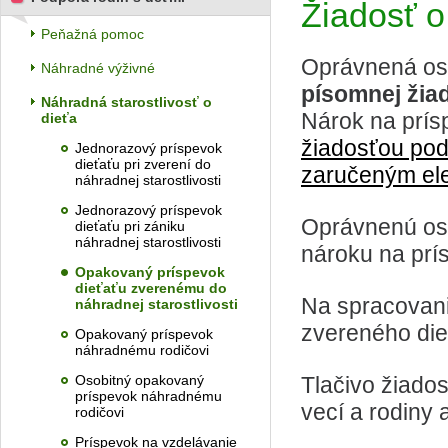
Žiadosť o
Peňažná pomoc
Oprávnená oso
Náhradné výživné
písomnej žia
Náhradná starostlivosť o
Nárok na prís
dieťa
žiadosťou pod
Jednorazový príspevok
dieťaťu pri zverení do
zaručeným el
náhradnej starostlivosti
Jednorazový príspevok
Oprávnenú oso
dieťaťu pri zániku
náhradnej starostlivosti
nároku na prís
Opakovaný príspevok
dieťaťu zverenému do
Na spracovani
náhradnej starostlivosti
zvereného die
Opakovaný príspevok
náhradnému rodičovi
Osobitný opakovaný
Tlačivo žiados
príspevok náhradnému
vecí a rodiny
rodičovi
Príspevok na vzdelávanie