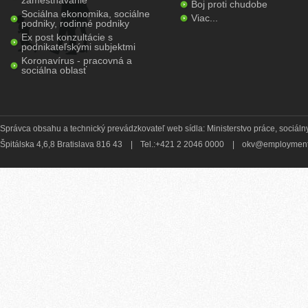
zamestnávanie
Boj proti chudobe
Sociálna ekonomika, sociálne
Viac...
podniky, rodinné podniky
Ex post konzultácie s
podnikateľskými subjektmi
Koronavírus - pracovná a
sociálna oblasť
Správca obsahu a technický prevádzkovateľ web sídla: Ministerstvo práce, sociálny
Špitálska 4,6,8 Bratislava 816 43
|
Tel.:+421 2 2046 0000
|
okv@employment