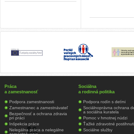
Práca
Sociálna
a zamestnanosť
a rodinná politika
Podpora zamestnanosti
Podpora rodín s deťmi
Zamestnanec a zamestnávateľ
Sociálnoprávna ochrana de
a sociálna kuratela
Bezpečnosť a ochrana zdravia
pri práci
Pomoc v hmotnej núdzi
Inšpekcia práce
Ťažké zdravotné postihnut
Nelegálna práca a nelegálne
Sociálne služby