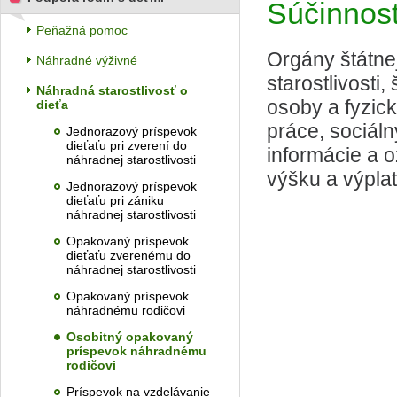
Súčinnosť
Peňažná pomoc
Orgány štátnej
Náhradné výživné
starostlivosti
Náhradná starostlivosť o
osoby a fyzic
dieťa
práce, sociáln
Jednorazový príspevok
dieťaťu pri zverení do
informácie a 
náhradnej starostlivosti
výšku a výplat
Jednorazový príspevok
dieťaťu pri zániku
náhradnej starostlivosti
Opakovaný príspevok
dieťaťu zverenému do
náhradnej starostlivosti
Opakovaný príspevok
náhradnému rodičovi
Osobitný opakovaný
príspevok náhradnému
rodičovi
Príspevok na vzdelávanie