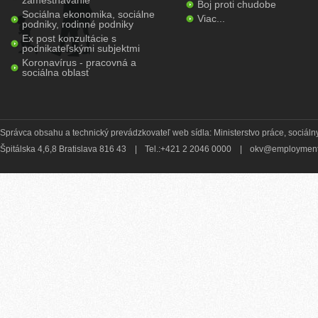
zamestnávanie
Boj proti chudobe
Sociálna ekonomika, sociálne
Viac...
podniky, rodinné podniky
Ex post konzultácie s
podnikateľskými subjektmi
Koronavírus - pracovná a
sociálna oblasť
Správca obsahu a technický prevádzkovateľ web sídla: Ministerstvo práce, sociálny
Špitálska 4,6,8 Bratislava 816 43
|
Tel.:+421 2 2046 0000
|
okv@employment