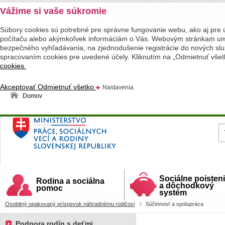
Vážime si vaše súkromie
Súbory cookies sú potrebné pre správne fungovanie webu, ako aj pre 
počítaču alebo akýmkoľvek informáciám o Vás. Webovým stránkam umož
bezpečného vyhľadávania, na zjednodušenie registrácie do nových služ
spracovaním cookies pre uvedené účely. Kliknutím na „Odmietnuť všet
cookies.
Akceptovať
Odmietnuť všetko
Nastavenia
Domov
Ministerstvo práce, sociálnych vecí a rodiny
Slovenskej republiky
Sociálne poisten
Rodina a sociálna
a dôchodkový
pomoc
systém
Osobitný opakovaný príspevok náhradnému rodičovi
Súčinnosť a spolupráca
Podpora rodín s deťmi