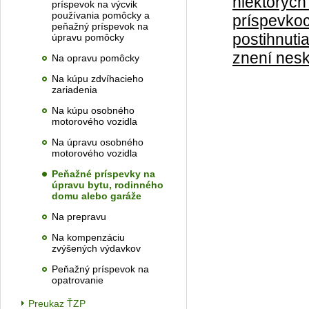
niektorých
príspevok na výcvik
používania pomôcky a
príspevko
peňažný príspevok na
postihnuti
úpravu pomôcky
znení nesk
Na opravu pomôcky
Na kúpu zdvíhacieho
zariadenia
Na kúpu osobného
motorového vozidla
Na úpravu osobného
motorového vozidla
Peňažné príspevky na
úpravu bytu, rodinného
domu alebo garáže
Na prepravu
Na kompenzáciu
zvýšených výdavkov
Peňažný príspevok na
opatrovanie
Preukaz ŤZP