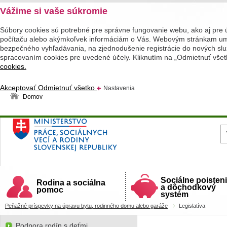
Vážime si vaše súkromie
Súbory cookies sú potrebné pre správne fungovanie webu, ako aj pre 
počítaču alebo akýmkoľvek informáciám o Vás. Webovým stránkam umož
bezpečného vyhľadávania, na zjednodušenie registrácie do nových služ
spracovaním cookies pre uvedené účely. Kliknutím na „Odmietnuť všet
cookies.
Akceptovať
Odmietnuť všetko
Nastavenia
Domov
Ministerstvo práce, sociálnych vecí a rodiny
Slovenskej republiky
Sociálne poisten
Rodina a sociálna
a dôchodkový
pomoc
systém
Peňažné príspevky na úpravu bytu, rodinného domu alebo garáže
Legislatíva
Podpora rodín s deťmi