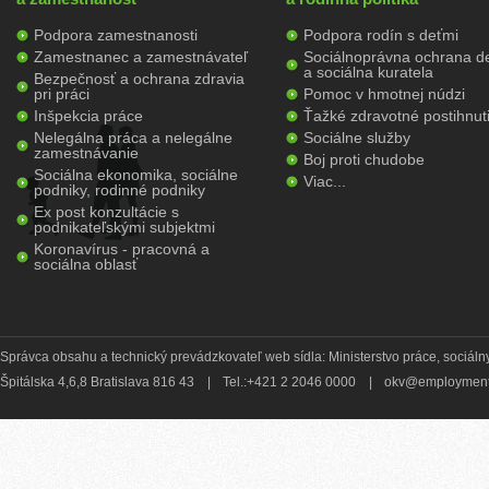
Podpora zamestnanosti
Podpora rodín s deťmi
Zamestnanec a zamestnávateľ
Sociálnoprávna ochrana de
a sociálna kuratela
Bezpečnosť a ochrana zdravia
pri práci
Pomoc v hmotnej núdzi
Inšpekcia práce
Ťažké zdravotné postihnut
Nelegálna práca a nelegálne
Sociálne služby
zamestnávanie
Boj proti chudobe
Sociálna ekonomika, sociálne
Viac...
podniky, rodinné podniky
Ex post konzultácie s
podnikateľskými subjektmi
Koronavírus - pracovná a
sociálna oblasť
Správca obsahu a technický prevádzkovateľ web sídla: Ministerstvo práce, sociálny
Špitálska 4,6,8 Bratislava 816 43
|
Tel.:+421 2 2046 0000
|
okv@employment