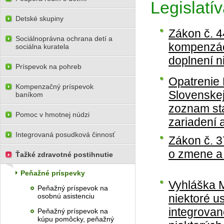
Legislatí
Detské skupiny
Zákon č. 4
Sociálnoprávna ochrana detí a
kompenzác
sociálna kuratela
doplnení n
Príspevok na pohreb
Opatrenie 
Kompenzačný príspevok
Slovenskej
baníkom
zoznam st
Pomoc v hmotnej núdzi
zariadení
Integrovaná posudková činnosť
Zákon č. 3
o zmene a 
Ťažké zdravotné postihnutie
Peňažné príspevky
Vyhláška M
Peňažný príspevok na
osobnú asistenciu
niektoré u
integrovan
Peňažný príspevok na
kúpu pomôcky, peňažný