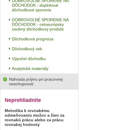
DOBROVOĽNÉ SPORENIE NA
DÔCHODOK - doplnkové
dôchodkové sporenie
DOBROVOĽNÉ SPORENIE NA
DÔCHODOK - celoeurópsky
osobný dôchodkový produkt
Dôchodková prognóza
Dôchodkový vek
Výpočet dôchodku
Analytické materiály
Náhrada príjmu pri pracovnej
neschopnosti
Neprehliadnite
Metodika k rovnakému
odmeňovaniu mužov a žien za
rovnakú prácu alebo za prácu
rovnakej hodnoty