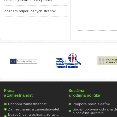
Zoznam odporúčaných stránok
Práca
Sociálna
a zamestnanosť
a rodinná politika
Podpora zamestnanosti
Podpora rodín s deťmi
Zamestnanec a zamestnávateľ
Sociálnoprávna ochrana de
a sociálna kuratela
Bezpečnosť a ochrana zdravia