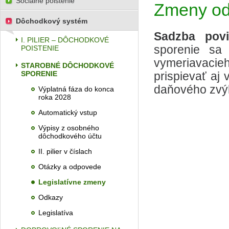
Sociálne poistenie
Zmeny od
Dôchodkový systém
Sadzba pov
I. PILIER – DÔCHODKOVÉ
sporenie sa
POISTENIE
vymeriavacie
STAROBNÉ DÔCHODKOVÉ
SPORENIE
prispievať aj
daňového zvý
Výplatná fáza do konca
roka 2028
Automatický vstup
Výpisy z osobného
dôchodkového účtu
II. pilier v číslach
Otázky a odpovede
Legislatívne zmeny
Odkazy
Legislatíva