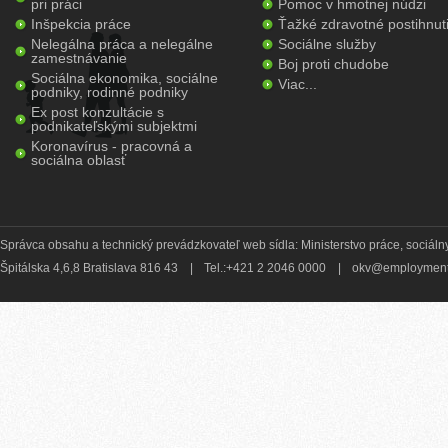
pri práci
Pomoc v hmotnej núdzi
Inšpekcia práce
Ťažké zdravotné postihnut
Nelegálna práca a nelegálne
Sociálne služby
zamestnávanie
Boj proti chudobe
Sociálna ekonomika, sociálne
Viac...
podniky, rodinné podniky
Ex post konzultácie s
podnikateľskými subjektmi
Koronavírus - pracovná a
sociálna oblasť
Správca obsahu a technický prevádzkovateľ web sídla: Ministerstvo práce, sociálny
Špitálska 4,6,8 Bratislava 816 43
|
Tel.:+421 2 2046 0000
|
okv@employment