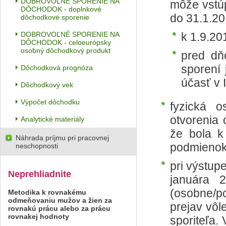
DOBROVOĽNÉ SPORENIE NA
môže vstúp
DÔCHODOK - doplnkové
do 31.1.2
dôchodkové sporenie
DOBROVOĽNÉ SPORENIE NA
k 1.9.20
DÔCHODOK - celoeurópsky
osobný dôchodkový produkt
pred dň
sporení 
Dôchodková prognóza
účasť v I.
Dôchodkový vek
Výpočet dôchodku
fyzická o
otvorenia
Analytické materiály
že bola k
Náhrada príjmu pri pracovnej
podmienok
neschopnosti
pri výstupe
Neprehliadnite
januára 2
(osobne/p
Metodika k rovnakému
odmeňovaniu mužov a žien za
prejav vôl
rovnakú prácu alebo za prácu
rovnakej hodnoty
sporiteľa. 