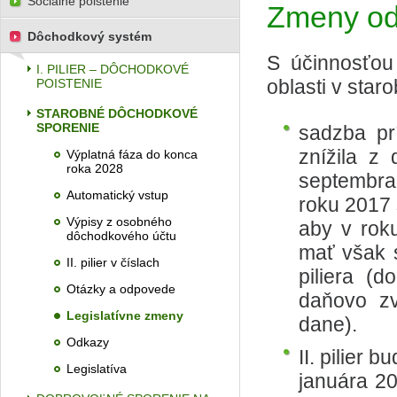
Sociálne poistenie
Zmeny od
Dôchodkový systém
S účinnosťou
I. PILIER – DÔCHODKOVÉ
oblasti v sta
POISTENIE
STAROBNÉ DÔCHODKOVÉ
SPORENIE
sadzba pr
znížila z
Výplatná fáza do konca
roka 2028
septembra
Automatický vstup
roku 2017 
Výpisy z osobného
aby v rok
dôchodkového účtu
mať však s
II. pilier v číslach
piliera (
Otázky a odpovede
daňovo z
Legislatívne zmeny
dane).
Odkazy
II. pilier
Legislatíva
januára 20