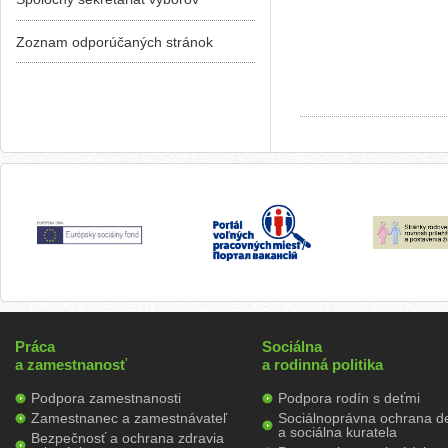
Zoznam odporúčaných stránok
Práca
Sociálna
a zamestnanosť
a rodinná politika
Podpora zamestnanosti
Podpora rodín s deťmi
Zamestnanec a zamestnávateľ
Sociálnoprávna ochrana de
a sociálna kuratela
Bezpečnosť a ochrana zdravia