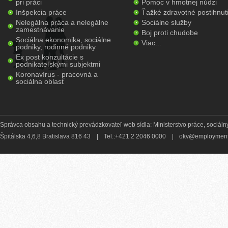
pri práci
Pomoc v hmotnej núdzi
Inšpekcia práce
Ťažké zdravotné postihnut
Nelegálna práca a nelegálne
Sociálne služby
zamestnávanie
Boj proti chudobe
Sociálna ekonomika, sociálne
Viac...
podniky, rodinné podniky
Ex post konzultácie s
podnikateľskými subjektmi
Koronavírus - pracovná a
sociálna oblasť
Správca obsahu a technický prevádzkovateľ web sídla: Ministerstvo práce, sociálny
Špitálska 4,6,8 Bratislava 816 43
|
Tel.:+421 2 2046 0000
|
okv@employment