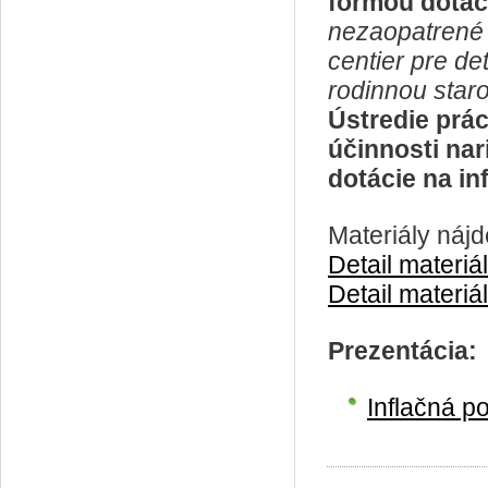
formou dotáci
nezaopatrené 
centier pre d
rodinnou staro
Ústredie prác
účinnosti nar
dotácie na i
Materiály nájd
Detail materiá
Detail materiá
Prezentácia:
Inflačná po