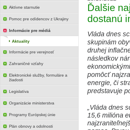
Ďalšie na
Aktívne starnutie
dostanú i
Pomoc pre odídencov z Ukrajiny
Informácie pre médiá
Vláda dnes sc
skupinám obyv
Aktuality
druhej inflačn
Informácie pre verejnosť
následkov nára
Zahraničné vzťahy
ekonomickými
pomôcť najzra
Elektronické služby, formuláre a
žiadosti
energie, či st
predstavuje p
Legislatíva
Organizácie ministerstva
„Vláda dnes sc
15,6 milióna e
Programy Európskej únie
najzraniteľnej
Plán obnovy a odolnosti