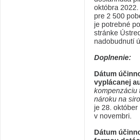
októbra 2022.
pre 2 500 pob
je potrebné po
stránke Ústred
nadobudnutí ú
Doplnenie:
Dátum účinnos
vyplácanej a
kompenzáciu ť
nároku na sir
je 28. októbe
v novembri.
Dátum účinnos