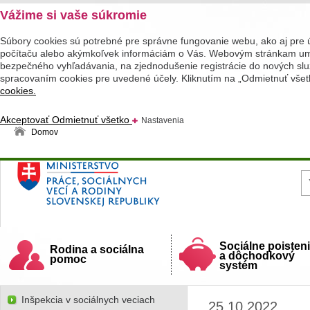
Vážime si vaše súkromie
Súbory cookies sú potrebné pre správne fungovanie webu, ako aj pre 
počítaču alebo akýmkoľvek informáciám o Vás. Webovým stránkam umož
bezpečného vyhľadávania, na zjednodušenie registrácie do nových služ
spracovaním cookies pre uvedené účely. Kliknutím na „Odmietnuť všet
cookies.
Akceptovať
Odmietnuť všetko
Nastavenia
Domov
Ministerstvo práce, sociálnych vecí a rodiny
Slovenskej republiky
Sociálne poisten
Rodina a sociálna
a dôchodkový
pomoc
systém
Inšpekcia v sociálnych veciach
25.10.2022