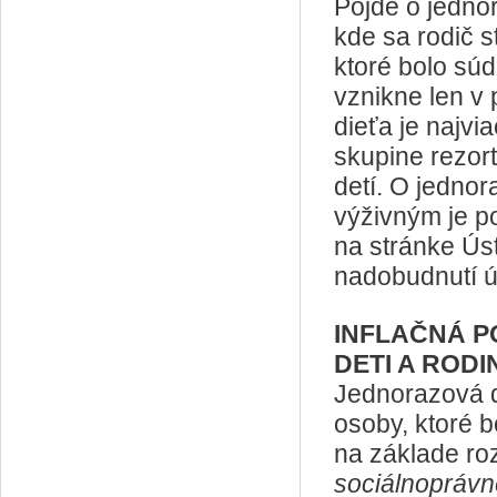
Pôjde o jedno
kde sa rodič s
ktoré bolo sú
vznikne len v
dieťa je najvi
skupine rezor
detí. O jedno
výživným je p
na stránke Úst
nadobudnutí ú
INFLAČNÁ P
DETI A RODI
Jednorazová d
osoby, ktoré b
na základe ro
sociálnoprávne