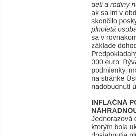
deti a rodiny
ak sa im v obd
skončilo posky
plnoletá osob
sa v rovnakom 
základe dohod
Predpokladaný
000 euro. Býval
podmienky, mô
na stránke Úst
nadobudnutí ú
INFLAČNÁ 
NÁHRADNOU
Jednorazová 
ktorým bola u
dosiahnutia pl