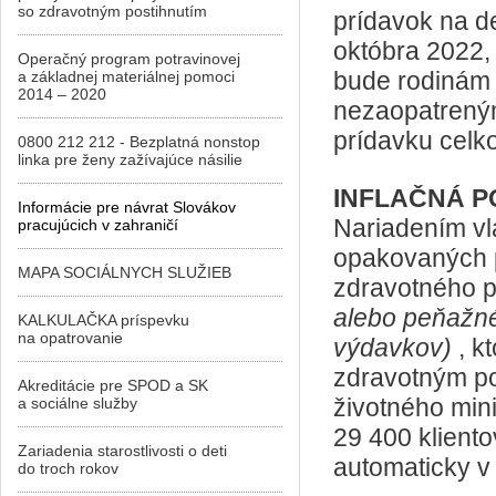
so zdravotným postihnutím
prídavok na de
októbra 2022, 
Operačný program potravinovej
bude rodinám 
a základnej materiálnej pomoci
2014 – 2020
nezaopatreným
prídavku celk
0800 212 212 - Bezplatná nonstop
linka pre ženy zažívajúce násilie
INFLAČNÁ P
Informácie pre návrat Slovákov
Nariadením vl
pracujúcich v zahraničí
opakovaných 
MAPA SOCIÁLNYCH SLUŽIEB
zdravotného p
alebo peňažn
KALKULAČKA príspevku
na opatrovanie
výdavkov)
, k
zdravotným po
Akreditácie pre SPOD a SK
životného mini
a sociálne služby
29 400 klient
Zariadenia starostlivosti o deti
automaticky v 
do troch rokov