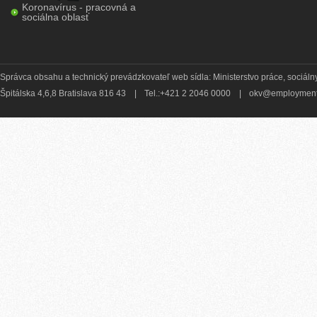
Koronavírus - pracovná a
sociálna oblasť
Správca obsahu a technický prevádzkovateľ web sídla: Ministerstvo práce, sociálny
Špitálska 4,6,8 Bratislava 816 43
|
Tel.:+421 2 2046 0000
|
okv@employment