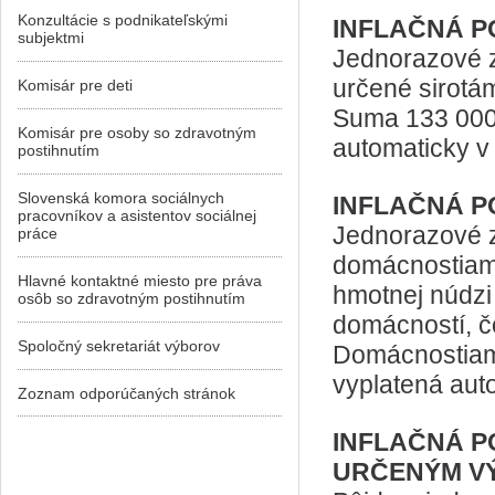
Konzultácie s podnikateľskými
INFLAČNÁ P
subjektmi
Jednorazové z
určené sirotá
Komisár pre deti
Suma 133 000 
Komisár pre osoby so zdravotným
automaticky v
postihnutím
Slovenská komora sociálnych
INFLAČNÁ P
pracovníkov a asistentov sociálnej
Jednorazové z
práce
domácnostiam,
Hlavné kontaktné miesto pre práva
hmotnej núdzi 
osôb so zdravotným postihnutím
domácností, č
Spoločný sekretariát výborov
Domácnostiam
vyplatená aut
Zoznam odporúčaných stránok
INFLAČNÁ P
URČENÝM VÝ