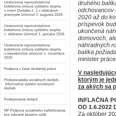
druhého balík
Uzatvorená reprezentatívna
kolektívna zmluva vyššieho stupňa
odchovancov ce
v znení Dodatku č. 1 v sklárskom
priemysle účinnosť 1. augusta 2026
2020 až do ko
príspevok bud
Uzatvorená reprezentatívna
kolektívna zmluvy vyššieho stupňa
ukončená náhr
v sklárstve účinnosť 1. januára 2026
domovoch, ale
náhradných ro
Uzatvorená reprezentatívna
kolektívna zmluva vyššieho stupňa
balíka požiad
v stavebníctve účinnosť 1. novembra
2025
minister práce
Podpora v čase skrátenej práce
V nasledujúc
ktorým je je
Poskytovatelia sociálnych služieb -
Informačný systém sociálnych
za akých sa 
služieb
INFLAČNÁ P
Poskytovanie dotácií
OD 1.6.2022 
NP Podpora sociálneho začleňovania
Za október 20
pre vybrané skupiny osôb