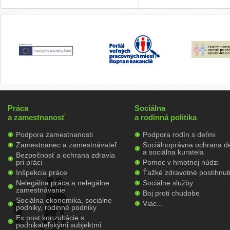
Práca
Sociálna
a zamestnanosť
a rodinná politika
Podpora zamestnanosti
Podpora rodín s deťmi
Zamestnanec a zamestnávateľ
Sociálnoprávna ochrana de
a sociálna kuratela
Bezpečnosť a ochrana zdravia
pri práci
Pomoc v hmotnej núdzi
Inšpekcia práce
Ťažké zdravotné postihnut
Nelegálna práca a nelegálne
Sociálne služby
zamestnávanie
Boj proti chudobe
Sociálna ekonomika, sociálne
Viac...
podniky, rodinné podniky
Ex post konzultácie s
podnikateľskými subjektmi