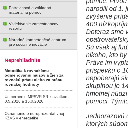
pomoc. Prvou 
narodili od 1.
Potravinová a základná
materiálna pomoc
zvýšenie príd
400 nízkopríj
Vzdelávanie zamestnancov
rezortu
Doteraz sme v
opatrovateľsk
Národné kompetenčné centrum
pre sociálne inovácie
Sú však aj ľud
nikoho, kto by
Neprehliadnite
Práve im vypl
príspevku o 10
Metodika k rovnakému
odmeňovaniu mužov a žien za
nepoberajú si
rovnakú prácu alebo za prácu
rovnakej hodnoty
skupinou je 1
hmotnej núdzi 
Usmernenie MPSVR SR k sviatkom
pomoci. Týmto
8.5.2026 a 15.9.2026
Oznámenie o nereprezentatívnej
Jednorazovú d
KZVS v energetike
ktorých súdom