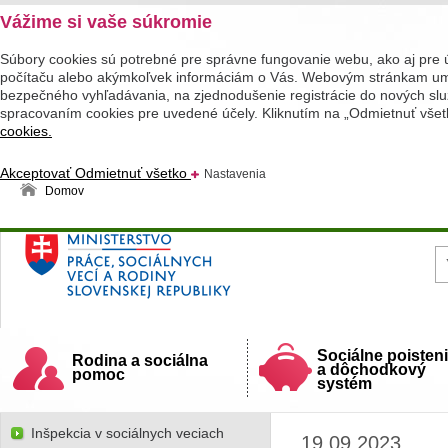
Vážime si vaše súkromie
Súbory cookies sú potrebné pre správne fungovanie webu, ako aj pre 
počítaču alebo akýmkoľvek informáciám o Vás. Webovým stránkam umož
bezpečného vyhľadávania, na zjednodušenie registrácie do nových služ
spracovaním cookies pre uvedené účely. Kliknutím na „Odmietnuť všet
cookies.
Akceptovať
Odmietnuť všetko
Nastavenia
Domov
Ministerstvo práce, sociálnych vecí a rodiny
Slovenskej republiky
Sociálne poisten
Rodina a sociálna
a dôchodkový
pomoc
systém
Inšpekcia v sociálnych veciach
19.09.2023