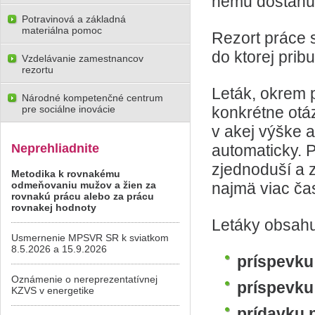
nemu dostanú 
Potravinová a základná
materiálna pomoc
Rezort práce s
do ktorej pribu
Vzdelávanie zamestnancov
rezortu
Leták, okrem p
Národné kompetenčné centrum
pre sociálne inovácie
konkrétne otá
v akej výške a
Neprehliadnite
automaticky. 
zjednoduší a z
Metodika k rovnakému
odmeňovaniu mužov a žien za
najmä viac ča
rovnakú prácu alebo za prácu
rovnakej hodnoty
Letáky obsahu
Usmernenie MPSVR SR k sviatkom
8.5.2026 a 15.9.2026
príspevku
Oznámenie o nereprezentatívnej
príspevku
KZVS v energetike
prídavku 