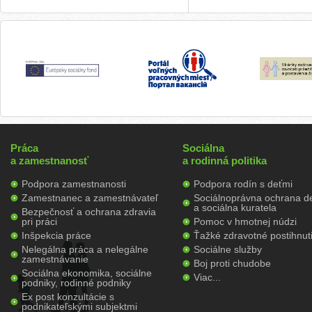
Práca
Sociálna
a zamestnanosť
a rodinná politika
Podpora zamestnanosti
Podpora rodín s deťmi
Zamestnanec a zamestnávateľ
Sociálnoprávna ochrana de
a sociálna kuratela
Bezpečnosť a ochrana zdravia
pri práci
Pomoc v hmotnej núdzi
Inšpekcia práce
Ťažké zdravotné postihnut
Nelegálna práca a nelegálne
Sociálne služby
zamestnávanie
Boj proti chudobe
Sociálna ekonomika, sociálne
Viac...
podniky, rodinné podniky
Ex post konzultácie s
podnikateľskými subjektmi