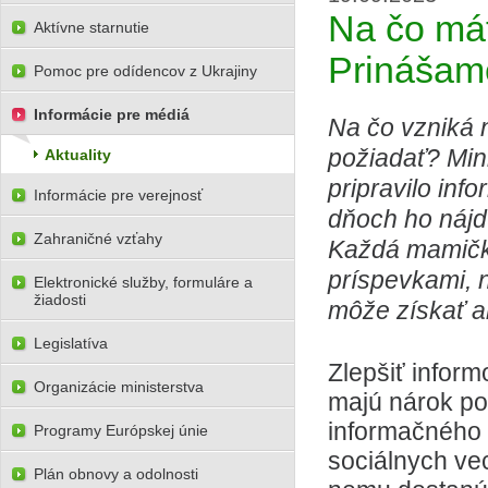
Na čo mát
Aktívne starnutie
Prinášame
Pomoc pre odídencov z Ukrajiny
Informácie pre médiá
Na čo vzniká 
požiadať? Mini
Aktuality
pripravilo inf
Informácie pre verejnosť
dňoch ho nájd
Zahraničné vzťahy
Každá mamička
príspevkami, 
Elektronické služby, formuláre a
žiadosti
môže získať a
Legislatíva
Zlepšiť infor
Organizácie ministerstva
majú nárok po
informačného l
Programy Európskej únie
sociálnych ve
Plán obnovy a odolnosti