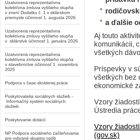
Uzatvorená reprezentatívna
kolektívna zmluva vyššieho stupňa
rodičovsk
v znení Dodatku č. 1 v sklárskom
priemysle účinnosť 1. augusta 2026
a ďalšie o
Uzatvorená reprezentatívna
Aj touto aktivi
kolektívna zmluvy vyššieho stupňa
v sklárstve účinnosť 1. januára 2026
komunikácii, 
všetkých dávo
Uzatvorená reprezentatívna
kolektívna zmluva vyššieho stupňa
v stavebníctve účinnosť 1. novembra
Príspevky v sú
2025
všetkých bez o
Podpora v čase skrátenej práce
ekonomické z
Poskytovatelia sociálnych služieb -
Vzory žiadostí
Informačný systém sociálnych
služieb
Ústredia práce
Poskytovanie dotácií
Vzory žiadost
NP Podpora sociálneho začleňovania
(gov.sk)
pre vybrané skupiny osôb