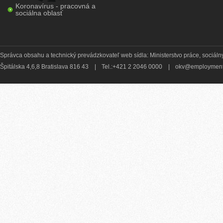
Koronavírus - pracovná a
sociálna oblasť
Správca obsahu a technický prevádzkovateľ web sídla: Ministerstvo práce, sociálny
Špitálska 4,6,8 Bratislava 816 43
|
Tel.:+421 2 2046 0000
|
okv@employment