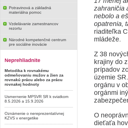
17 menej a
zahraničia 
Potravinová a základná
materiálna pomoc
nebolo a eš
opatrenia, 
Vzdelávanie zamestnancov
rezortu
riaditeľka 
mládeže.
Národné kompetenčné centrum
pre sociálne inovácie
Z 38 novýc
Neprehliadnite
krajiny do
prípadov z
Metodika k rovnakému
odmeňovaniu mužov a žien za
územie SR.
rovnakú prácu alebo za prácu
orgánu v ob
rovnakej hodnoty
orgánmi in
Usmernenie MPSVR SR k sviatkom
zabezpečen
8.5.2026 a 15.9.2026
Oznámenie o nereprezentatívnej
O neoprávn
KZVS v energetike
dieťaťa hov