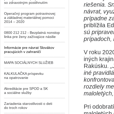
so zdravotným postihnutím
riešenia. S
návrat, vyu
Operačný program potravinovej
prípadne za
a základnej materiálnej pomoci
2014 – 2020
priblížila E
sú priprave
0800 212 212 - Bezplatná nonstop
linka pre ženy zažívajúce násilie
prípadoch,
Informácie pre návrat Slovákov
V roku 2020
pracujúcich v zahraničí
iných krajin
MAPA SOCIÁLNYCH SLUŽIEB
Rakúsku.
„
iné pravidl
KALKULAČKA príspevku
na opatrovanie
konfrontov
rozdiely me
Akreditácie pre SPOD a SK
maloletých
a sociálne služby
Zariadenia starostlivosti o deti
Pri odobrat
do troch rokov
maloletých 