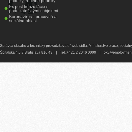
podniky, rodinné podniky
Ex post konzultácie s
podnikateľskými subjektmi
Koronavírus - pracovná a
sociálna oblasť
Správca obsahu a technický prevádzkovateľ web sídla: Ministerstvo práce, sociálny
Špitálska 4,6,8 Bratislava 816 43
|
Tel.:+421 2 2046 0000
|
okv@employment