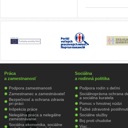
Práca
Sociálna
a zamestnanosť
a rodinná politika
Podpora zamestnanosti
Podpora rodín s deťmi
Zamestnanec a zamestnávateľ
Sociálnoprávna ochrana de
a sociálna kuratela
Bezpečnosť a ochrana zdravia
pri práci
Pomoc v hmotnej núdzi
Inšpekcia práce
Ťažké zdravotné postihnut
Nelegálna práca a nelegálne
Sociálne služby
zamestnávanie
Boj proti chudobe
Sociálna ekonomika, sociálne
Viac...