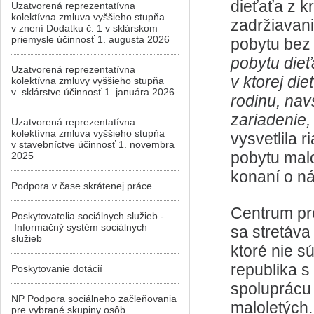
dieťaťa z k
Uzatvorená reprezentatívna
kolektívna zmluva vyššieho stupňa
zadržiavani
v znení Dodatku č. 1 v sklárskom
priemysle účinnosť 1. augusta 2026
pobytu bez
pobytu die
Uzatvorená reprezentatívna
v ktorej di
kolektívna zmluvy vyššieho stupňa
v sklárstve účinnosť 1. januára 2026
rodinu, nav
zariadenie, 
Uzatvorená reprezentatívna
kolektívna zmluva vyššieho stupňa
vysvetlila 
v stavebníctve účinnosť 1. novembra
pobytu malo
2025
konaní o ná
Podpora v čase skrátenej práce
Centrum pr
Poskytovatelia sociálnych služieb -
Informačný systém sociálnych
sa stretáva
služieb
ktoré nie 
republika s
Poskytovanie dotácií
spoluprácu
NP Podpora sociálneho začleňovania
maloletých
pre vybrané skupiny osôb