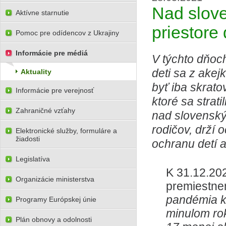
Nad slov
Aktívne starnutie
priestore
Pomoc pre odídencov z Ukrajiny
Informácie pre médiá
V týchto dňoch
deti sa z ake
Aktuality
byť iba skrato
Informácie pre verejnosť
ktoré sa strat
Zahraničné vzťahy
nad slovenský
rodičov, drží
Elektronické služby, formuláre a
žiadosti
ochranu detí 
Legislatíva
K 31.12.20
Organizácie ministerstva
premiestnen
pandémia k
Programy Európskej únie
minulom ro
Plán obnovy a odolnosti