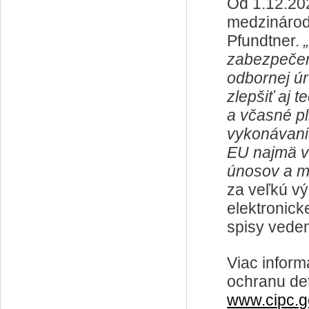
Od 1.12.202
medzinárod
Pfundtner.
zabezpečeni
odbornej ú
zlepšiť aj 
a včasné p
vykonávani
EU najmä v
únosov a m
za veľkú v
elektronick
spisy veden
Viac inform
ochranu det
www.cipc.g