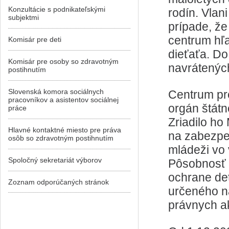
Konzultácie s podnikateľskými
rodín. Vlan
subjektmi
prípade, že
centrum hľ
Komisár pre deti
dieťaťa. Do
Komisár pre osoby so zdravotným
navrátených
postihnutím
Slovenská komora sociálnych
Centrum pr
pracovníkov a asistentov sociálnej
orgán štátn
práce
Zriadilo ho
Hlavné kontaktné miesto pre práva
na zabezpe
osôb so zdravotným postihnutím
mládeži vo 
Spoločný sekretariát výborov
Pôsobnosť 
ochrane det
Zoznam odporúčaných stránok
určeného n
právnych a