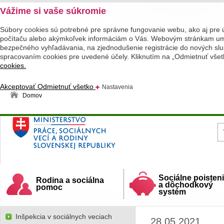
Vážime si vaše súkromie
Súbory cookies sú potrebné pre správne fungovanie webu, ako aj pre 
počítaču alebo akýmkoľvek informáciám o Vás. Webovým stránkam umož
bezpečného vyhľadávania, na zjednodušenie registrácie do nových služ
spracovaním cookies pre uvedené účely. Kliknutím na „Odmietnuť všet
cookies.
Akceptovať
Odmietnuť všetko
Nastavenia
Domov
Ministerstvo práce, sociálnych vecí a rodiny
Slovenskej republiky
Sociálne poisten
Rodina a sociálna
a dôchodkový
pomoc
systém
Inšpekcia v sociálnych veciach
28.05.2021