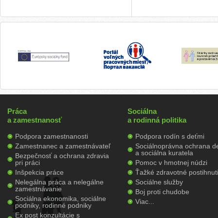
Práca
Sociálna
a zamestnanosť
a rodinná politika
Podpora zamestnanosti
Podpora rodín s deťmi
Zamestnanec a zamestnávateľ
Sociálnoprávna ochrana de
a sociálna kuratela
Bezpečnosť a ochrana zdravia
pri práci
Pomoc v hmotnej núdzi
Inšpekcia práce
Ťažké zdravotné postihnut
Nelegálna práca a nelegálne
Sociálne služby
zamestnávanie
Boj proti chudobe
Sociálna ekonomika, sociálne
Viac...
podniky, rodinné podniky
Ex post konzultácie s