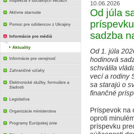
Inšpekcia v sociálnych veciach
10.06.2026
Od júla s
Aktívne starnutie
príspevku
Pomoc pre odídencov z Ukrajiny
sadzba na
Informácie pre médiá
Aktuality
Od 1. júla 20
hodinová sadz
Informácie pre verejnosť
schválila vlád
Zahraničné vzťahy
vecí a rodiny 
Elektronické služby, formuláre a
sa starajú o s
žiadosti
finančné prísp
Legislatíva
Príspevok na 
Organizácie ministerstva
oproti minulém
Programy Európskej únie
príspevku pred