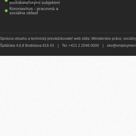
podnikateľskými subjektmi
Koronavírus - pracovná a
sociálna oblasť
Správca obsahu a technický prevádzkovateľ web sídla: Ministerstvo práce, sociálny
Špitálska 4,6,8 Bratislava 816 43
|
Tel.:+421 2 2046 0000
|
okv@employment