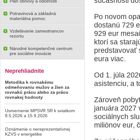
súčasnosti do
Plán obnovy a odolnosti
Potravinová a základná
Po novom opat
materiálna pomoc
dostanú 729 eu
Vzdelávanie zamestnancov
929 eur mesač
rezortu
ktorí sa stara
Národné kompetenčné centrum
predstavovať 
pre sociálne inovácie
eura viac.
Neprehliadnite
Od 1. júla 20
asistenciu, a 
Metodika k rovnakému
odmeňovaniu mužov a žien za
rovnakú prácu alebo za prácu
rovnakej hodnoty
Zároveň pobyt
januára 2027 
Usmernenie MPSVR SR k sviatkom
sociálnych sl
8.5.2026 a 15.9.2026
miliónov eur, 
Oznámenie o nereprezentatívnej
KZVS v energetike