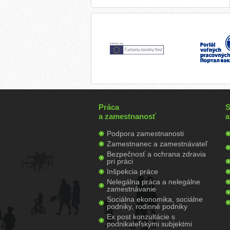
Práca
S
a zamestnanosť
a
Podpora zamestnanosti
Zamestnanec a zamestnávateľ
Bezpečnosť a ochrana zdravia
pri práci
Inšpekcia práce
Nelegálna práca a nelegálne
zamestnávanie
Sociálna ekonomika, sociálne
podniky, rodinné podniky
Ex post konzultácie s
podnikateľskými subjektmi