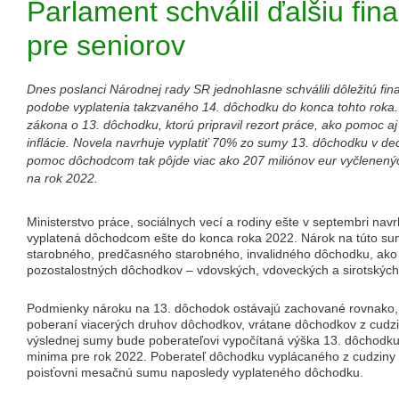
Parlament schválil ďalšiu fi
pre seniorov
Dnes poslanci Národnej rady SR jednohlasne schválili dôležitú f
podobe vyplatenia takzvaného 14. dôchodku do konca tohto roka.
zákona o 13. dôchodku, ktorú pripravil rezort práce, ako pomoc aj
inflácie. Novela navrhuje vyplatiť 70% zo sumy 13. dôchodku v 
pomoc dôchodcom tak pôjde viac ako 207 miliónov eur vyčlenen
na rok 2022.
Ministerstvo práce, sociálnych vecí a rodiny ešte v septembri nav
vyplatená dôchodcom ešte do konca roka 2022. Nárok na túto su
starobného, predčasného starobného, invalidného dôchodku, ako 
pozostalostných dôchodkov – vdovských, vdoveckých a sirotských
Podmienky nároku na 13. dôchodok ostávajú zachované rovnako,
poberaní viacerých druhov dôchodkov, vrátane dôchodkov z cudzin
výslednej sumy bude poberateľovi vypočítaná výška 13. dôchodku,
minima pre rok 2022. Poberateľ dôchodku vyplácaného z cudziny 
poisťovni mesačnú sumu naposledy vyplateného dôchodku.