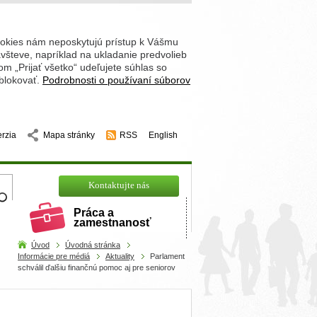
ookies nám neposkytujú prístup k Vášmu
števe, napríklad na ukladanie predvolieb
 „Prijať všetko“ udeľujete súhlas so
 blokovať.
Podrobnosti o používaní súborov
erzia
Mapa stránky
RSS
English
hľadajte
Kontaktujte nás
Práca a
zamestnanosť
Úvod
Úvodná stránka
Informácie pre médiá
Aktuality
Parlament
schválil ďalšiu finančnú pomoc aj pre seniorov