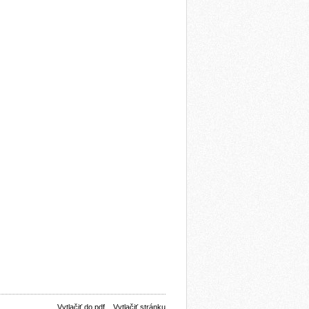
Vytlačiť do pdf
Vytlačiť stránku