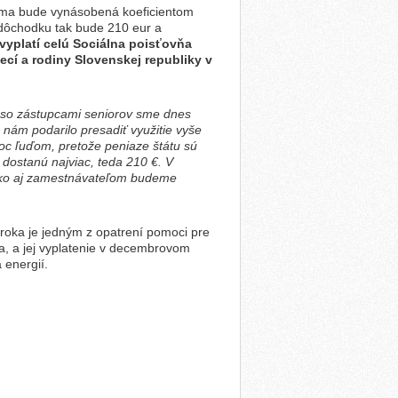
uma bude vynásobená koeficientom
 dôchodku tak bude 210 eur a
yplatí celú Sociálna poisťovňa
ecí a rodiny Slovenskej republiky v
h so zástupcami seniorov sme dnes
nám podarilo presadiť využitie vyše
oc ľuďom, pretože peniaze štátu sú
 dostanú najviac, teda 210 €. V
 ako aj zamestnávateľom budeme
oka je jedným z opatrení pomoci pre
ia, a jej vyplatenie v decembrovom
 energií.