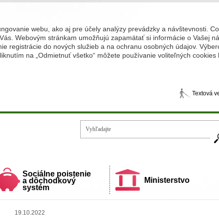
ungovanie webu, ako aj pre účely analýzy prevádzky a návštevnosti. C
Vás. Webovým stránkam umožňujú zapamätať si informácie o Vašej náv
 registrácie do nových služieb a na ochranu osobných údajov. Výberom
iknutím na „Odmietnuť všetko“ môžete používanie voliteľných cookies
Textová v
Vy
ecí a rodiny
Sociálne poistenie
Ministerstvo
a dôchodkový
systém
19.10.2022