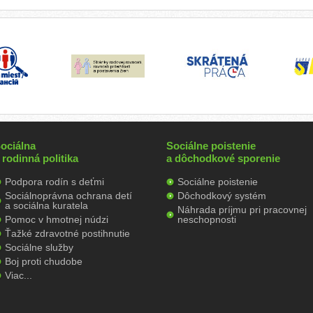
ociálna
Sociálne poistenie
 rodinná politika
a dôchodkové sporenie
Podpora rodín s deťmi
Sociálne poistenie
Sociálnoprávna ochrana detí
Dôchodkový systém
a sociálna kuratela
Náhrada príjmu pri pracovnej
Pomoc v hmotnej núdzi
neschopnosti
Ťažké zdravotné postihnutie
Sociálne služby
Boj proti chudobe
Viac...