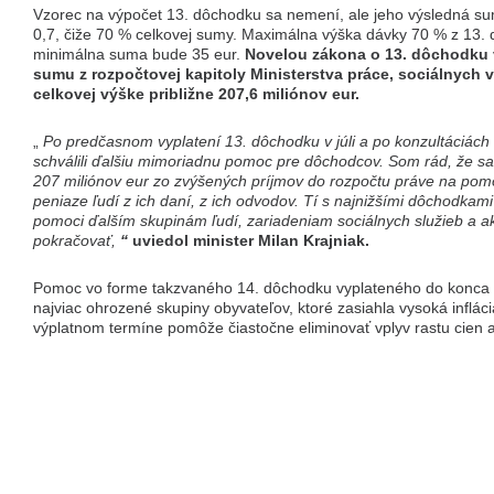
Vzorec na výpočet 13. dôchodku sa nemení, ale jeho výsledná s
0,7, čiže 70 % celkovej sumy. Maximálna výška dávky 70 % z 13.
minimálna suma bude 35 eur.
Novelou zákona o 13. dôchodku v
sumu z rozpočtovej kapitoly Ministerstva práce, sociálnych v
celkovej výške približne 207,6 miliónov eur.
„
Po predčasnom vyplatení 13. dôchodku v júli a po konzultáciác
schválili ďalšiu mimoriadnu pomoc pre dôchodcov. Som rád, že sa 
207 miliónov eur zo zvýšených príjmov do rozpočtu práve na pom
peniaze ľudí z ich daní, z ich odvodov. Tí s najnižšími dôchodkami
pomoci ďalším skupinám ľudí, zariadeniam sociálnych služieb a
pokračovať,
“
uviedol minister Milan Krajniak.
Pomoc vo forme takzvaného 14. dôchodku vyplateného do konca r
najviac ohrozené skupiny obyvateľov, ktoré zasiahla vysoká inflác
výplatnom termíne pomôže čiastočne eliminovať vplyv rastu cien a