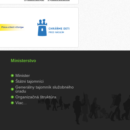
Ministerstvo
Minister
Štátni tajomníci
Generálny tajomník služobného
úradu
Organizačná štruktúra
Viac...