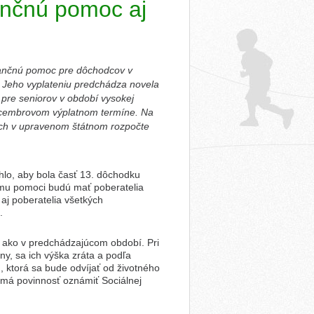
nančnú pomoc aj
inančnú pomoc pre dôchodcov v
 Jeho vyplateniu predchádza novela
 pre seniorov v období vysokej
decembrovom výplatnom termíne. Na
ých v upravenom štátnom rozpočte
rhlo, aby bola časť 13. dôchodku
mu pomoci budú mať poberatelia
aj poberatelia všetkých
.
 ako v predchádzajúcom období. Pri
y, sa ich výška zráta a podľa
 ktorá sa bude odvíjať od životného
má povinnosť oznámiť Sociálnej