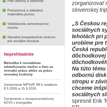
Plán obnovy a odolnosti
zorganizovať 
slovenskej trip
Potravinová a základná
materiálna pomoc
„S Českou re
Vzdelávanie zamestnancov
rezortu
sociálnych sy
lehotách pri
Národné kompetenčné centrum
pre sociálne inovácie
urobíme pre 
Česká republi
Neprehliadnite
dôchodkovej 
dôchodkového
Metodika k rovnakému
odmeňovaniu mužov a žien za
Na túto tému
rovnakú prácu alebo za prácu
odbornú disk
rovnakej hodnoty
stropu v závi
Usmernenie MPSVR SR k sviatkom
chceme inšpi
8.5.2026 a 15.9.2026
sociálnych s
Oznámenie o nereprezentatívnej
spresnil Erik 
KZVS v energetike