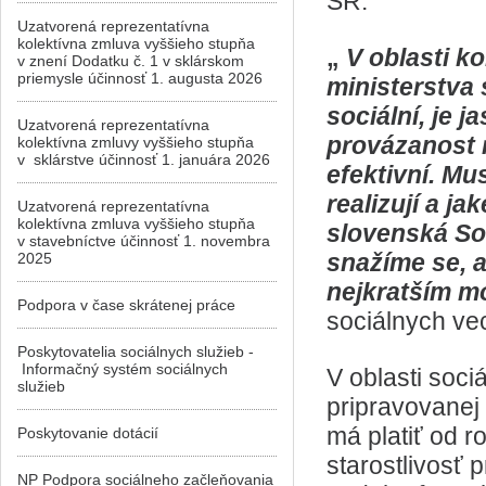
SR.
Uzatvorená reprezentatívna
kolektívna zmluva vyššieho stupňa
„
V oblasti k
v znení Dodatku č. 1 v sklárskom
priemysle účinnosť 1. augusta 2026
ministerstva
sociální, je j
Uzatvorená reprezentatívna
provázanost 
kolektívna zmluvy vyššieho stupňa
v sklárstve účinnosť 1. januára 2026
efektivní. Mu
realizují a j
Uzatvorená reprezentatívna
kolektívna zmluva vyššieho stupňa
slovenská So
v stavebníctve účinnosť 1. novembra
snažíme se, a
2025
nejkratším m
Podpora v čase skrátenej práce
sociálnych ve
Poskytovatelia sociálnych služieb -
Informačný systém sociálnych
V oblasti soci
služieb
pripravovanej
má platiť od 
Poskytovanie dotácií
starostlivosť
NP Podpora sociálneho začleňovania