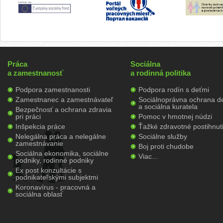
Práca
Sociálna
a zamestnanosť
a rodinná politika
Podpora zamestnanosti
Podpora rodín s deťmi
Zamestnanec a zamestnávateľ
Sociálnoprávna ochrana de
a sociálna kuratela
Bezpečnosť a ochrana zdravia
pri práci
Pomoc v hmotnej núdzi
Inšpekcia práce
Ťažké zdravotné postihnut
Nelegálna práca a nelegálne
Sociálne služby
zamestnávanie
Boj proti chudobe
Sociálna ekonomika, sociálne
Viac...
podniky, rodinné podniky
Ex post konzultácie s
podnikateľskými subjektmi
Koronavírus - pracovná a
sociálna oblasť