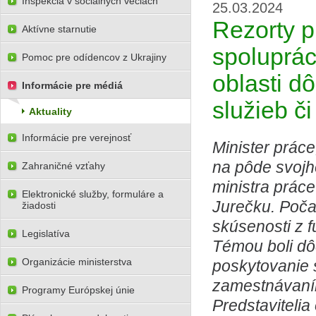
Inšpekcia v sociálnych veciach
25.03.2024
Rezorty p
Aktívne starnutie
spoluprác
Pomoc pre odídencov z Ukrajiny
oblasti d
Informácie pre médiá
služieb č
Aktuality
Informácie pre verejnosť
Minister práce
na pôde svojh
Zahraničné vzťahy
ministra práce
Elektronické služby, formuláre a
Jurečku. Poča
žiadosti
skúsenosti z f
Legislatíva
Témou boli dô
Organizácie ministerstva
poskytovanie 
zamestnávaní
Programy Európskej únie
Predstavitelia