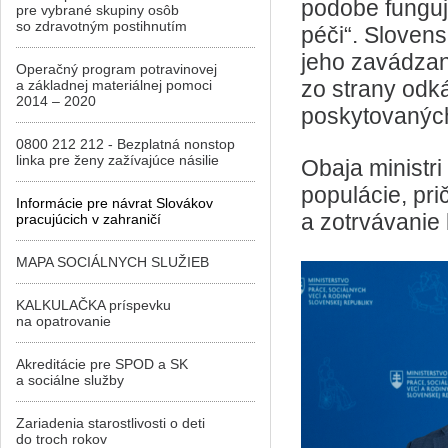
podobe funguj
pre vybrané skupiny osôb
so zdravotným postihnutím
péči“. Slovens
jeho zavádzan
Operačný program potravinovej
zo strany odk
a základnej materiálnej pomoci
2014 – 2020
poskytovaných
0800 212 212 - Bezplatná nonstop
linka pre ženy zažívajúce násilie
Obaja ministri
populácie, pri
Informácie pre návrat Slovákov
a zotrvávanie 
pracujúcich v zahraničí
MAPA SOCIÁLNYCH SLUŽIEB
KALKULAČKA príspevku
na opatrovanie
Akreditácie pre SPOD a SK
a sociálne služby
Zariadenia starostlivosti o deti
do troch rokov