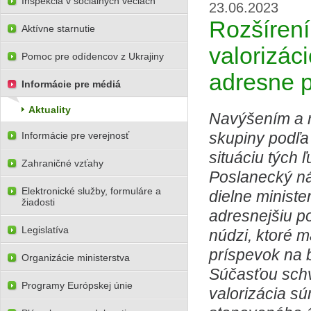
Inšpekcia v sociálnych veciach
23.06.2023
Rozšírení
Aktívne starnutie
valorizác
Pomoc pre odídencov z Ukrajiny
adresne 
Informácie pre médiá
Aktuality
Navýšením a r
skupiny podľa
Informácie pre verejnosť
situáciu tých 
Zahraničné vzťahy
Poslanecký ná
Elektronické služby, formuláre a
dielne ministe
žiadosti
adresnejšiu p
Legislatíva
núdzi, ktoré 
príspevok na 
Organizácie ministerstva
Súčasťou schv
Programy Európskej únie
valorizácia s