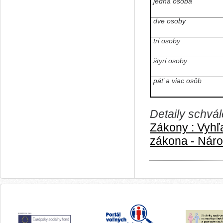
jedna osoba
dve osoby
tri osoby
štyri osoby
päť a viac osôb
Detaily schvá
Zákony : Vyhľ
zákona - Náro