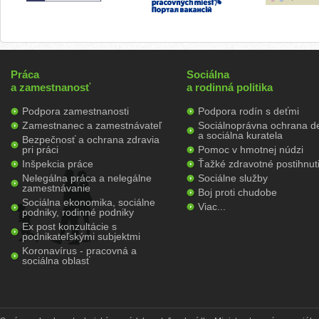
Práca
Sociálna
a zamestnanosť
a rodinná politika
Podpora zamestnanosti
Podpora rodín s deťmi
Zamestnanec a zamestnávateľ
Sociálnoprávna ochrana de
a sociálna kuratela
Bezpečnosť a ochrana zdravia
pri práci
Pomoc v hmotnej núdzi
Inšpekcia práce
Ťažké zdravotné postihnut
Nelegálna práca a nelegálne
Sociálne služby
zamestnávanie
Boj proti chudobe
Sociálna ekonomika, sociálne
Viac...
podniky, rodinné podniky
Ex post konzultácie s
podnikateľskými subjektmi
Koronavírus - pracovná a
sociálna oblasť