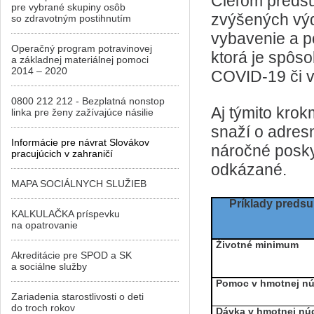
Cieľom predsun
pre vybrané skupiny osôb
zvýšených výd
so zdravotným postihnutím
vybavenie a po
Operačný program potravinovej
ktorá je spô
a základnej materiálnej pomoci
2014 – 2020
COVID-19 či v
0800 212 212 - Bezplatná nonstop
Aj týmito krok
linka pre ženy zažívajúce násilie
snaží o adresn
Informácie pre návrat Slovákov
náročné posky
pracujúcich v zahraničí
odkázané.
MAPA SOCIÁLNYCH SLUŽIEB
Príklady predsu
KALKULAČKA príspevku
na opatrovanie
Životné minimum
Akreditácie pre SPOD a SK
a sociálne služby
Pomoc v hmotnej nú
Zariadenia starostlivosti o deti
do troch rokov
Dávka v hmotnej núdz