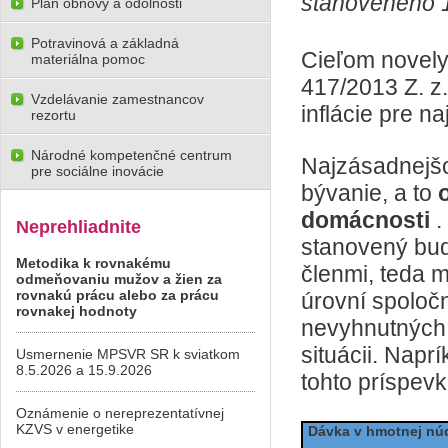
stanoveného 1
Plán obnovy a odolnosti
Potravinová a základná
Cieľom novely
materiálna pomoc
417/2013 Z. z.
Vzdelávanie zamestnancov
inflácie pre n
rezortu
Národné kompetenčné centrum
Najzásadnejšo
pre sociálne inovácie
bývanie, a to
domácnosti
.
Neprehliadnite
stanovený buď
Metodika k rovnakému
členmi, teda 
odmeňovaniu mužov a žien za
rovnakú prácu alebo za prácu
úrovní spoloč
rovnakej hodnoty
nevyhnutných 
situácii. Napr
Usmernenie MPSVR SR k sviatkom
8.5.2026 a 15.9.2026
tohto príspevk
Oznámenie o nereprezentatívnej
KZVS v energetike
Dávka v hmotnej nú