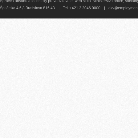
Správca obsahu a technický prevádzkovateľ web sídla: Ministerstvo práce, sociálny
Špitálska 4,6,8 Bratislava 816 43
|
Tel.:+421 2 2046 0000
|
okv@employment