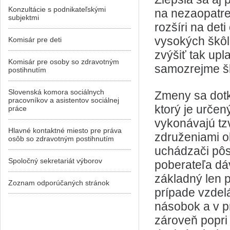
Konzultácie s podnikateľskými
na nezaopatre
subjektmi
rozšíri na det
vysokých škôl
Komisár pre deti
zvýšiť tak upl
Komisár pre osoby so zdravotným
samozrejme š
postihnutím
Slovenská komora sociálnych
Zmeny sa dotk
pracovníkov a asistentov sociálnej
ktorý je určen
práce
vykonávajú tz
Hlavné kontaktné miesto pre práva
združeniami o
osôb so zdravotným postihnutím
uchádzači pôs
Spoločný sekretariát výborov
poberateľa dá
základný len 
Zoznam odporúčaných stránok
prípade vzdelá
násobok a v p
zároveň popri