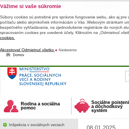
Vážime si vaše súkromie
Súbory cookies sú potrebné pre správne fungovanie webu, ako aj pre 
počítaču alebo akýmkoľvek informáciám o Vás. Webovým stránkam umož
bezpečného vyhľadávania, na zjednodušenie registrácie do nových služ
spracovaním cookies pre uvedené účely. Kliknutím na „Odmietnuť všet
cookies.
Akceptovať
Odmietnuť všetko
Nastavenia
Domov
Ministerstvo práce, sociálnych vecí a rodiny
Slovenskej republiky
Sociálne poisten
Rodina a sociálna
a dôchodkový
pomoc
systém
Inšpekcia v sociálnych veciach
08.01.2025