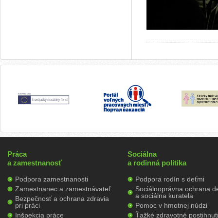
Práca
Sociálna
a zamestnanosť
a rodinná politika
Podpora zamestnanosti
Podpora rodín s deťmi
Zamestnanec a zamestnávateľ
Sociálnoprávna ochrana de
a sociálna kuratela
Bezpečnosť a ochrana zdravia
pri práci
Pomoc v hmotnej núdzi
Inšpekcia práce
Ťažké zdravotné postihnut