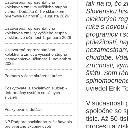
tak na to, čo
Uzatvorená reprezentatívna
kolektívna zmluva vyššieho stupňa
Slovensku hist
v znení Dodatku č. 1 v sklárskom
priemysle účinnosť 1. augusta 2026
niektorých re
ruke s novou l
Uzatvorená reprezentatívna
kolektívna zmluvy vyššieho stupňa
programov i s
v sklárstve účinnosť 1. januára 2026
príležitostí, 
nezamestnanýc
Uzatvorená reprezentatívna
kolektívna zmluva vyššieho stupňa
chudobe. Vďak
v stavebníctve účinnosť 1. novembra
2025
zručnosti, vy
štátu. Som rád,
Podpora v čase skrátenej práce
splnomocnenec
uviedol Erik T
Poskytovatelia sociálnych služieb -
Informačný systém sociálnych
služieb
V súčasnosti 
Poskytovanie dotácií
spoločne so 
tisíc. Až 50-t
NP Podpora sociálneho začleňovania
procesu a zís
pre vybrané skupiny osôb