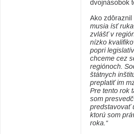
dvojnásobok t
Ako zdôraznil
musia ísť ruk
zvlášť v regi
nízko kvalifi
popri legisla
chceme cez so
regiónoch. So
štátnych inšti
preplatiť im m
Pre tento rok 
som presvedče
predstavovať u
ktorú som práv
roka.“