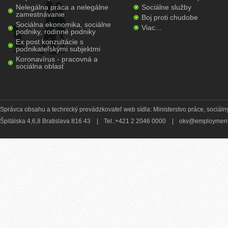
Nelegálna práca a nelegálne
Sociálne služby
zamestnávanie
Boj proti chudobe
Sociálna ekonomika, sociálne
Viac...
podniky, rodinné podniky
Ex post konzultácie s
podnikateľskými subjektmi
Koronavírus - pracovná a
sociálna oblasť
Správca obsahu a technický prevádzkovateľ web sídla: Ministerstvo práce, sociálny
Špitálska 4,6,8 Bratislava 816 43
|
Tel.:+421 2 2046 0000
|
okv@employment