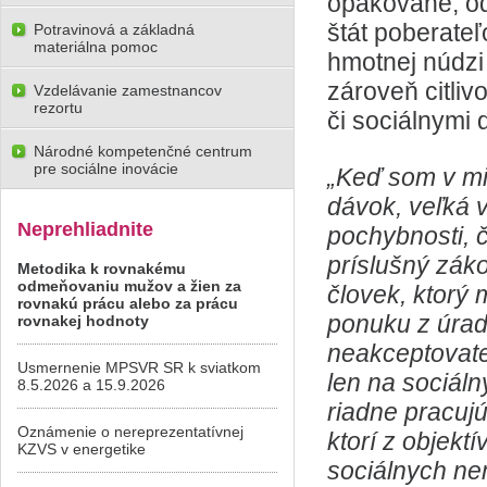
opakovane, od
štát poberate
Potravinová a základná
materiálna pomoc
hmotnej núdzi 
zároveň citliv
Vzdelávanie zamestnancov
rezortu
či sociálnymi 
Národné kompetenčné centrum
pre sociálne inovácie
„Keď som v mi
dávok, veľká v
Neprehliadnite
pochybnosti, č
príslušný záko
Metodika k rovnakému
odmeňovaniu mužov a žien za
človek, ktorý
rovnakú prácu alebo za prácu
ponuku z úrad
rovnakej hodnoty
neakceptovateľ
Usmernenie MPSVR SR k sviatkom
len na sociáln
8.5.2026 a 15.9.2026
riadne pracuj
Oznámenie o nereprezentatívnej
ktorí z objekt
KZVS v energetike
sociálnych ne