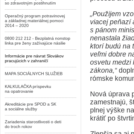
so zdravotným postihnutím
„Použijem vzo
Operačný program potravinovej
viacej peňazí 
a základnej materiálnej pomoci
2014 – 2020
s pánom minist
nenastala žiad
0800 212 212 - Bezplatná nonstop
linka pre ženy zažívajúce násilie
ktorí budú na 
veľmi dobre na
Informácie pre návrat Slovákov
pracujúcich v zahraničí
osvetu medzi 
zákona,“
dopl
MAPA SOCIÁLNYCH SLUŽIEB
rómske komuni
KALKULAČKA príspevku
na opatrovanie
Nová úprava pa
zamestnajú, š
Akreditácie pre SPOD a SK
plnej výške n
a sociálne služby
krátiť po štvrt
Zariadenia starostlivosti o deti
do troch rokov
Zlepšia sa aj 