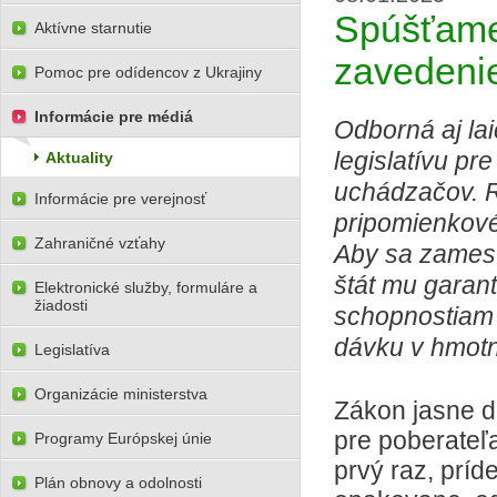
Spúšťame 
Aktívne starnutie
zavedeni
Pomoc pre odídencov z Ukrajiny
Informácie pre médiá
Odborná aj la
legislatívu p
Aktuality
uchádzačov. R
Informácie pre verejnosť
pripomienkové
Zahraničné vzťahy
Aby sa zamest
štát mu garan
Elektronické služby, formuláre a
žiadosti
schopnostiam 
dávku v hmotne
Legislatíva
Organizácie ministerstva
Zákon jasne d
pre poberateľ
Programy Európskej únie
prvý raz, príd
Plán obnovy a odolnosti