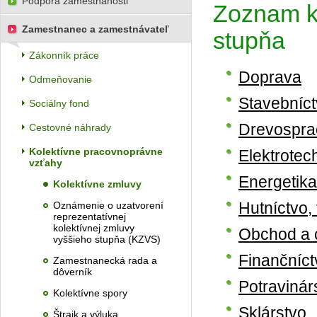
Podpora zamestnanosti
Zoznam k
Zamestnanec a zamestnávateľ
stupňa
Zákonník práce
Doprava
Odmeňovanie
Stavebníc
Sociálny fond
Drevosprac
Cestovné náhrady
Kolektívne pracovnoprávne
Elektrotec
vzťahy
Energetika
Kolektívne zmluvy
Hutníctvo,
Oznámenie o uzatvorení
reprezentatívnej
kolektívnej zmluvy
Obchod a 
vyššieho stupňa (KZVS)
Finančníct
Zamestnanecká rada a
dôverník
Potravinár
Kolektívne spory
Sklárstvo
Štrajk a výluka