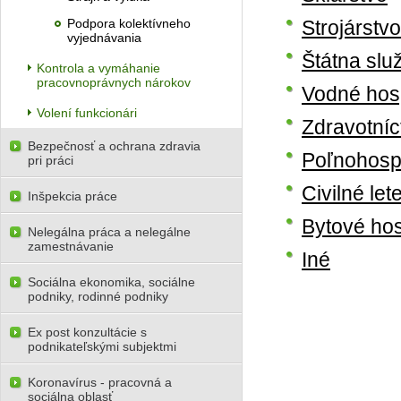
Podpora kolektívneho
Strojárstvo
vyjednávania
Štátna slu
Kontrola a vymáhanie
pracovnoprávnych nárokov
Vodné hos
Volení funkcionári
Zdravotníc
Bezpečnosť a ochrana zdravia
Poľnohospo
pri práci
Civilné let
Inšpekcia práce
Bytové ho
Nelegálna práca a nelegálne
zamestnávanie
Iné
Sociálna ekonomika, sociálne
podniky, rodinné podniky
Ex post konzultácie s
podnikateľskými subjektmi
Koronavírus - pracovná a
sociálna oblasť