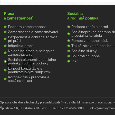
Práca
Sociálna
a zamestnanosť
a rodinná politika
Podpora zamestnanosti
Podpora rodín s deťmi
Zamestnanec a zamestnávateľ
Sociálnoprávna ochrana de
a sociálna kuratela
Bezpečnosť a ochrana zdravia
pri práci
Pomoc v hmotnej núdzi
Inšpekcia práce
Ťažké zdravotné postihnut
Nelegálna práca a nelegálne
Sociálne služby
zamestnávanie
Boj proti chudobe
Sociálna ekonomika, sociálne
Viac...
podniky, rodinné podniky
Ex post konzultácie s
podnikateľskými subjektmi
Koronavírus - pracovná a
sociálna oblasť
Správca obsahu a technický prevádzkovateľ web sídla: Ministerstvo práce, sociálny
Špitálska 4,6,8 Bratislava 816 43
|
Tel.:+421 2 2046 0000
|
okv@employment