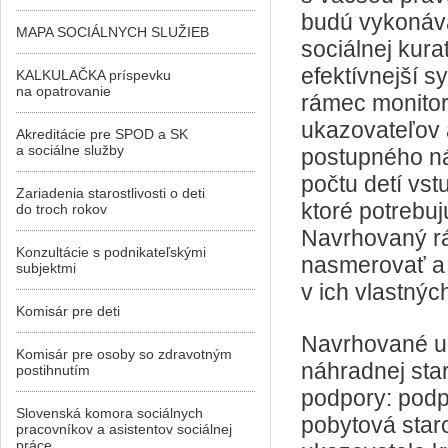
budú vykonáva
MAPA SOCIÁLNYCH SLUŽIEB
sociálnej kura
efektívnejší 
KALKULAČKA príspevku
na opatrovanie
rámec monitor
ukazovateľov 
Akreditácie pre SPOD a SK
a sociálne služby
postupného ná
počtu detí vst
Zariadenia starostlivosti o deti
ktoré potrebuj
do troch rokov
Navrhovaný r
Konzultácie s podnikateľskými
nasmerovať a 
subjektmi
v ich vlastný
Komisár pre deti
Navrhované uk
Komisár pre osoby so zdravotným
náhradnej sta
postihnutím
podpory: podpo
Slovenská komora sociálnych
pobytová staro
pracovníkov a asistentov sociálnej
práce