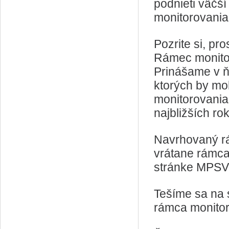
podnieti väčš
monitorovania 
Pozrite si, pr
Rámec monitor
Prinášame v ňo
ktorých by mo
monitorovania 
najbližších ro
Navrhovaný r
vrátane rámca
stránke MPSV
Tešíme sa na s
rámca monitor