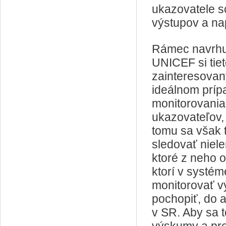
ukazovatele sc
výstupov a na
Rámec navrhuj
UNICEF si tiet
zainteresovan
ideálnom príp
monitorovania
ukazovateľov, 
tomu sa však 
sledovať nielen
ktoré z neho o
ktorí v systém
monitorovať vý
pochopiť, do 
v SR. Aby sa 