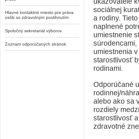
ukazovatele kv
sociálnej kura
Hlavné kontaktné miesto pre práva
a rodiny. Tiet
osôb so zdravotným postihnutím
naplnené potreb
Spoločný sekretariát výborov
umiestnenie st
súrodencami, 
Zoznam odporúčaných stránok
umiestnenia v 
starostlivosť
rodinami.
Odporúčané u
rodinnej/náhra
alebo ako sa 
rozdiely medz
starostlivosť 
zdravotné zne