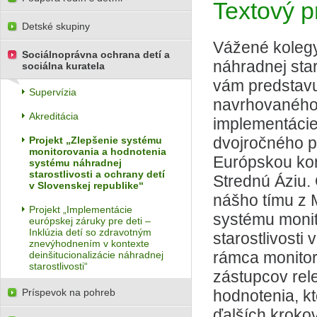
Textový p
Detské skupiny
Vážené kolegy
Sociálnoprávna ochrana detí a
náhradnej star
sociálna kuratela
vám predstav
Supervízia
navrhovaného 
Akreditácia
implementácie
dvojročného p
Projekt „Zlepšenie systému
monitorovania a hodnotenia
Európskou kom
systému náhradnej
starostlivosti a ochrany detí
Strednú Áziu.
v Slovenskej republike“
nášho tímu z
Projekt „Implementácie
systému monit
európskej záruky pre deti –
Inklúzia detí so zdravotným
starostlivosti
znevýhodnením v kontexte
rámca monitor
deinšitucionalizácie náhradnej
starostlivosti“
zástupcov rele
Príspevok na pohreb
hodnotenia, kt
ďalších kroko