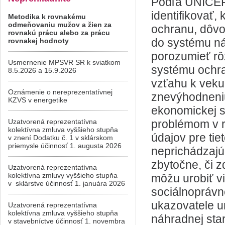
Podľa UNICEF
identifikovať,
Metodika k rovnakému
odmeňovaniu mužov a žien za
ochranu, dôvod
rovnakú prácu alebo za prácu
do systému ná
rovnakej hodnoty
porozumieť rô
Usmernenie MPSVR SR k sviatkom
systému ochran
8.5.2026 a 15.9.2026
vzťahu k veku
Oznámenie o nereprezentatívnej
znevýhodneniu,
KZVS v energetike
ekonomickej s
Uzatvorená reprezentatívna
problémom v 
kolektívna zmluva vyššieho stupňa
údajov pre tie
v znení Dodatku č. 1 v sklárskom
priemysle účinnosť 1. augusta 2026
neprichádzajú
zbytočne, či z
Uzatvorená reprezentatívna
kolektívna zmluvy vyššieho stupňa
môžu urobiť v
v sklárstve účinnosť 1. januára 2026
sociálnoprávne
ukazovatele u
Uzatvorená reprezentatívna
kolektívna zmluva vyššieho stupňa
náhradnej star
v stavebníctve účinnosť 1. novembra