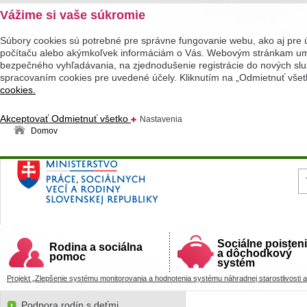
Vážime si vaše súkromie
Súbory cookies sú potrebné pre správne fungovanie webu, ako aj pre 
počítaču alebo akýmkoľvek informáciám o Vás. Webovým stránkam umož
bezpečného vyhľadávania, na zjednodušenie registrácie do nových služ
spracovaním cookies pre uvedené účely. Kliknutím na „Odmietnuť všet
cookies.
Akceptovať
Odmietnuť všetko
Nastavenia
Domov
Ministerstvo práce, sociálnych vecí a rodiny
Slovenskej republiky
Sociálne poisten
Rodina a sociálna
a dôchodkový
pomoc
systém
Projekt „Zlepšenie systému monitorovania a hodnotenia systému náhradnej starostlivosti a
Podpora rodín s deťmi