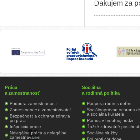
Ďakujem za p
Práca
Sociálna
a zamestnanosť
a rodinná politika
Podpora zamestnanosti
Podpora rodín s deťmi
Zamestnanec a zamestnávateľ
Sociálnoprávna ochrana de
a sociálna kuratela
Bezpečnosť a ochrana zdravia
pri práci
Pomoc v hmotnej núdzi
Inšpekcia práce
Ťažké zdravotné postihnut
Nelegálna práca a nelegálne
Sociálne služby
zamestnávanie
Boj proti chudobe