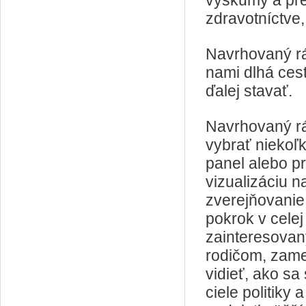
výskumy a pre
zdravotníctve,
Navrhovaný rá
nami dlhá ces
ďalej stavať.
Navrhovaný r
vybrať niekoľ
panel alebo p
vizualizáciu n
zverejňovanie 
pokrok v cele
zainteresova
rodičom, zame
vidieť, ako s
ciele politik