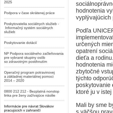
2025
sociálnoprávne
hodnotenia vyk
Podpora v čase skrátenej práce
vyplývajúcich 
Poskytovatelia sociálnych služieb -
Informačný systém sociálnych
Podľa UNICEF
služieb
implementovať
Poskytovanie dotácií
určených mier
opatrení sociá
NP Podpora sociálneho začleňovania
dieťa a rodinu
pre vybrané skupiny osôb
so zdravotným postihnutím
hodnotenia mi
zbytočné vstu
Operačný program potravinovej
a základnej materiálnej pomoci
týchto odporúč
2014 – 2020
poskytovanie 
ktoré ju v istej
0800 212 212 - Bezplatná nonstop
linka pre ženy zažívajúce násilie
Mali by sme by
Informácie pre návrat Slovákov
pracujúcich v zahraničí
s väčšou prav