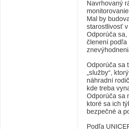
Navrhovaný r
monitorovanie
Mal by budova
starostlivosť 
Odporúča sa, a
členení podľa
znevýhodnenia
Odporúča sa t
„služby“, ktor
náhradní rodič
kde treba vyna
Odporúča sa m
ktoré sa ich tý
bezpečné a pos
Podľa UNICEF