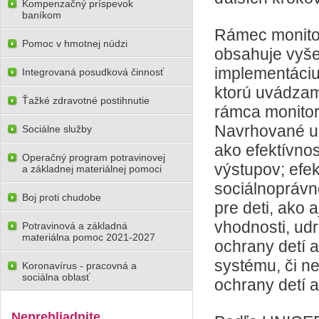
Kompenzačný príspevok
baníkom
Rámec monitor
Pomoc v hmotnej núdzi
obsahuje vyše
implementáciu 
Integrovaná posudková činnosť
ktorú uvádza
Ťažké zdravotné postihnutie
rámca monitor
Navrhované uk
Sociálne služby
ako efektívno
Operačný program potravinovej
výstupov; efek
a základnej materiálnej pomoci
sociálnoprávne
Boj proti chudobe
pre deti, ako 
vhodnosti, udr
Potravinová a základná
materiálna pomoc 2021-2027
ochrany detí a
systému, či ne
Koronavírus - pracovná a
sociálna oblasť
ochrany detí a
Neprehliadnite