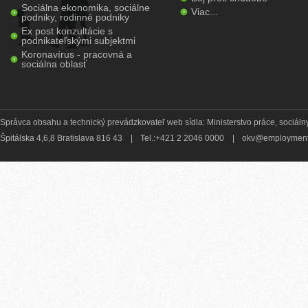
Sociálna ekonomika, sociálne
Viac...
podniky, rodinné podniky
Ex post konzultácie s
podnikateľskými subjektmi
Koronavírus - pracovná a
sociálna oblasť
Správca obsahu a technický prevádzkovateľ web sídla: Ministerstvo práce, sociálny
Špitálska 4,6,8 Bratislava 816 43
|
Tel.:+421 2 2046 0000
|
okv@employment