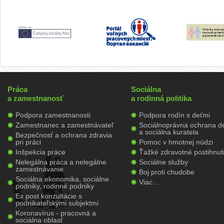
Práca
Sociálna
a zamestnanosť
a rodinná politika
Podpora zamestnanosti
Podpora rodín s deťmi
Zamestnanec a zamestnávateľ
Sociálnoprávna ochrana de
a sociálna kuratela
Bezpečnosť a ochrana zdravia
pri práci
Pomoc v hmotnej núdzi
Inšpekcia práce
Ťažké zdravotné postihnut
Nelegálna práca a nelegálne
Sociálne služby
zamestnávanie
Boj proti chudobe
Sociálna ekonomika, sociálne
Viac...
podniky, rodinné podniky
Ex post konzultácie s
podnikateľskými subjektmi
Koronavírus - pracovná a
sociálna oblasť