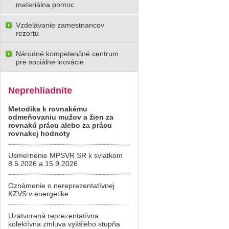
materiálna pomoc
Vzdelávanie zamestnancov
rezortu
Národné kompetenčné centrum
pre sociálne inovácie
Neprehliadnite
Metodika k rovnakému
odmeňovaniu mužov a žien za
rovnakú prácu alebo za prácu
rovnakej hodnoty
Usmernenie MPSVR SR k sviatkom
8.5.2026 a 15.9.2026
Oznámenie o nereprezentatívnej
KZVS v energetike
Uzatvorená reprezentatívna
kolektívna zmluva vyššieho stupňa