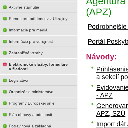
Agentúra
Aktívne starnutie
(APZ)
Pomoc pre odídencov z Ukrajiny
Podrobnejšie
Informácie pre médiá
Portál Poskyt
Informácie pre verejnosť
Zahraničné vzťahy
Návody:
Elektronické služby, formuláre
Prihláseni
a žiadosti
a sekcií p
Legislatíva
Evidovani
Organizácie ministerstva
- APZ
Programy Európskej únie
Generovani
APZ, SZÚ
Plán obnovy a odolnosti
Import dát
Potravinová a základná