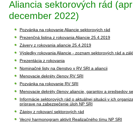
Aliancia sektorových rád (apr
december 2022)
Pozvánka na rokovanie Aliancie sektorových rád
Prezenčná listina z rokovania Aliancie 25.4.2019
Závery z rokovania aliancie 25.4.2019
Výsledky rokovania Aliancie - zoznam sektorových rád a zák
Prezentácia z rokovania
Nominačné listy na členstvo v RV SRI a aliancii
Menovacie dekréty členov RV SRI
Pozvánka na rokovanie RV SRI
Menovacie dekréty členov aliancie, garantov a predsedov s
Informácie sektorových rád o aktuálnej situácii v ich organ
príprave na zabezpečenie úloh NP SRI
Zápisy z rokovaní sektorových rád
Vecný harmonogram aktivít Realizačného tímu NP SRI