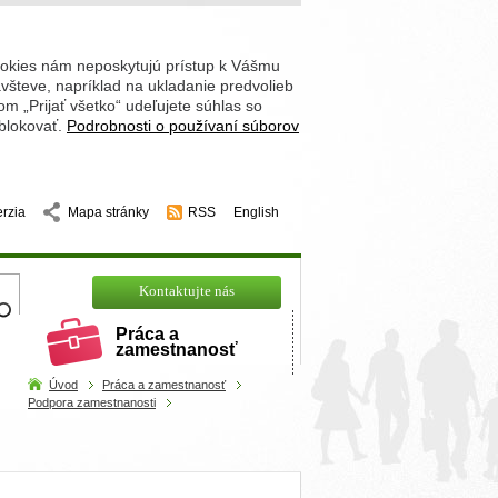
ookies nám neposkytujú prístup k Vášmu
števe, napríklad na ukladanie predvolieb
 „Prijať všetko“ udeľujete súhlas so
 blokovať.
Podrobnosti o používaní súborov
erzia
Mapa stránky
RSS
English
hľadajte
Kontaktujte nás
Práca a
zamestnanosť
Úvod
Práca a zamestnanosť
Podpora zamestnanosti