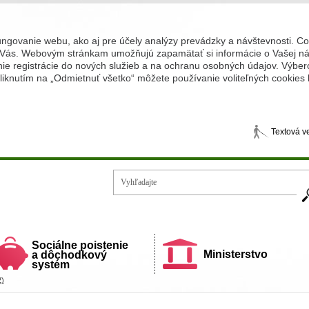
ungovanie webu, ako aj pre účely analýzy prevádzky a návštevnosti. C
Vás. Webovým stránkam umožňujú zapamätať si informácie o Vašej náv
 registrácie do nových služieb a na ochranu osobných údajov. Výberom
iknutím na „Odmietnuť všetko“ môžete používanie voliteľných cookies
Textová v
Vy
ecí a rodiny
Sociálne poistenie
Ministerstvo
a dôchodkový
systém
2)