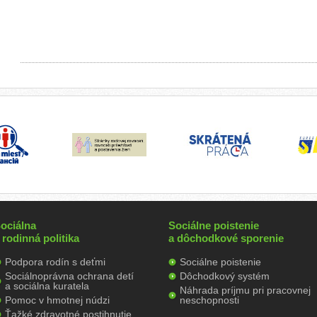
ociálna
Sociálne poistenie
 rodinná politika
a dôchodkové sporenie
Podpora rodín s deťmi
Sociálne poistenie
Sociálnoprávna ochrana detí
Dôchodkový systém
a sociálna kuratela
Náhrada príjmu pri pracovnej
Pomoc v hmotnej núdzi
neschopnosti
Ťažké zdravotné postihnutie