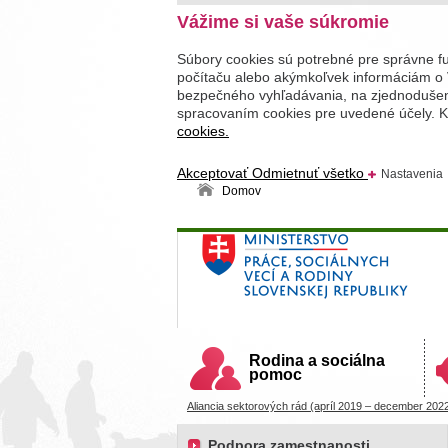
Vážime si vaše súkromie
Súbory cookies sú potrebné pre správne f
počítaču alebo akýmkoľvek informáciám o 
bezpečného vyhľadávania, na zjednodušenie
spracovaním cookies pre uvedené účely. Kl
cookies.
Akceptovať
Odmietnuť všetko
Nastavenia
Domov
Ministerstvo práce, sociálnych v
Slovenskej republiky
Rodina a sociálna
pomoc
Aliancia sektorových rád (apríl 2019 – december 202
Podpora zamestnanosti