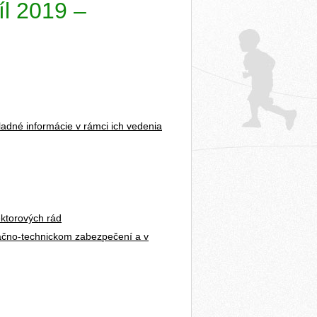
íl 2019 –
ladné informácie v rámci ich vedenia
ektorových rád
izačno-technickom zabezpečení a v