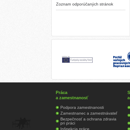
Zoznam odporúčaných stránok
Práca
S
a zamestnanosť
a
Podpora zamestnanosti
Zamestnanec a zamestnávateľ
Bezpečnosť a ochrana zdravia
pri práci
Inšpekcia práce