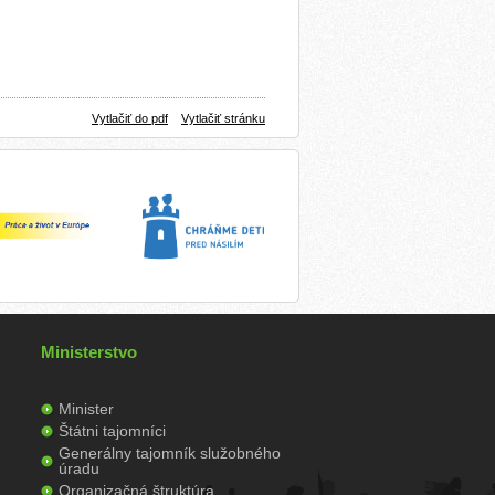
Vytlačiť do pdf
Vytlačiť stránku
Ministerstvo
Minister
Štátni tajomníci
Generálny tajomník služobného
úradu
Organizačná štruktúra