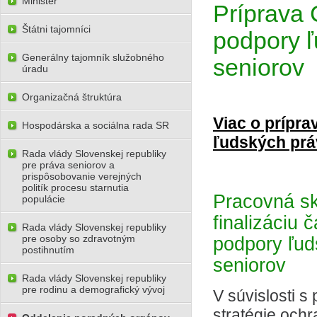
Minister
Príprava 
Štátni tajomníci
podpory ľ
Generálny tajomník služobného
seniorov
úradu
Organizačná štruktúra
Viac o prípra
Hospodárska a sociálna rada SR
ľudských prá
Rada vlády Slovenskej republiky
pre práva seniorov a
prispôsobovanie verejných
politík procesu starnutia
Pracovná sk
populácie
finalizáciu 
Rada vlády Slovenskej republiky
pre osoby so zdravotným
podpory ľud
postihnutím
seniorov
Rada vlády Slovenskej republiky
pre rodinu a demografický vývoj
V súvislosti 
stratégie och