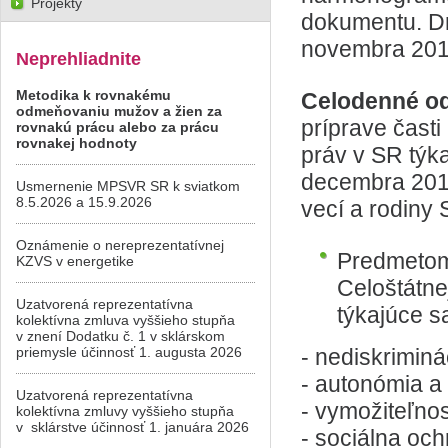
Projekty
dokumentu. Dr
novembra 201
Neprehliadnite
Metodika k rovnakému
Celodenné od
odmeňovaniu mužov a žien za
príprave časti
rovnakú prácu alebo za prácu
rovnakej hodnoty
práv v SR týka
decembra 2013
Usmernenie MPSVR SR k sviatkom
8.5.2026 a 15.9.2026
vecí a rodiny 
Oznámenie o nereprezentatívnej
Predmetom 
KZVS v energetike
Celoštátne
Uzatvorená reprezentatívna
týkajúce s
kolektívna zmluva vyššieho stupňa
v znení Dodatku č. 1 v sklárskom
priemysle účinnosť 1. augusta 2026
- nediskrimin
- autonómia a 
Uzatvorená reprezentatívna
- vymožiteľnos
kolektívna zmluvy vyššieho stupňa
v sklárstve účinnosť 1. januára 2026
- sociálna oc