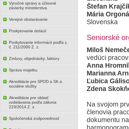
Výročné správy a účtovné
Štefan Krajč
závierky ministerstva
Mária Orgon
Verejné obstarávanie
Slovenska
Poskytovanie dotácií
Seniorské or
Poskytovanie informácií podľa z.
č. 211/2000 Z. z.
Miloš Nemeč
vedúci pracov
Zmluvy, objednávky, faktúry
Anna Hromn
Správa majetku
Marianna Ar
Ľubica Gális
Akreditácie pre SPOD a SK a
sociálne služby
Zdena Skok
Akreditácie pre oblasť
vzdelávania podľa zákona
Na svojom prv
219/2014 Z. z.
členovia prac
Spoločenská zodpovednosť
dokumentu na 
harmonograme 