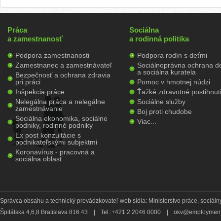
Práca
Sociálna
a zamestnanosť
a rodinná politika
Podpora zamestnanosti
Podpora rodín s deťmi
Zamestnanec a zamestnávateľ
Sociálnoprávna ochrana de
a sociálna kuratela
Bezpečnosť a ochrana zdravia
pri práci
Pomoc v hmotnej núdzi
Inšpekcia práce
Ťažké zdravotné postihnut
Nelegálna práca a nelegálne
Sociálne služby
zamestnávanie
Boj proti chudobe
Sociálna ekonomika, sociálne
Viac...
podniky, rodinné podniky
Ex post konzultácie s
podnikateľskými subjektmi
Koronavírus - pracovná a
sociálna oblasť
Správca obsahu a technický prevádzkovateľ web sídla: Ministerstvo práce, sociálny
Špitálska 4,6,8 Bratislava 816 43
|
Tel.:+421 2 2046 0000
|
okv@employment