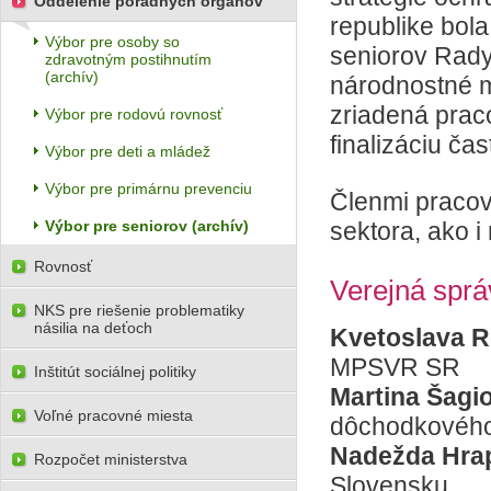
Oddelenie poradných orgánov
republike bol
Výbor pre osoby so
seniorov Rady
zdravotným postihnutím
(archív)
národnostné m
zriadená prac
Výbor pre rodovú rovnosť
finalizáciu čas
Výbor pre deti a mládež
Výbor pre primárnu prevenciu
Členmi pracov
Výbor pre seniorov (archív)
sektora, ako i
Rovnosť
Verejná sprá
NKS pre riešenie problematiky
násilia na deťoch
Kvetoslava 
MPSVR SR
Inštitút sociálnej politiky
Martina Šagi
Voľné pracovné miesta
dôchodkovéh
Nadežda Hr
Rozpočet ministerstva
Slovensku