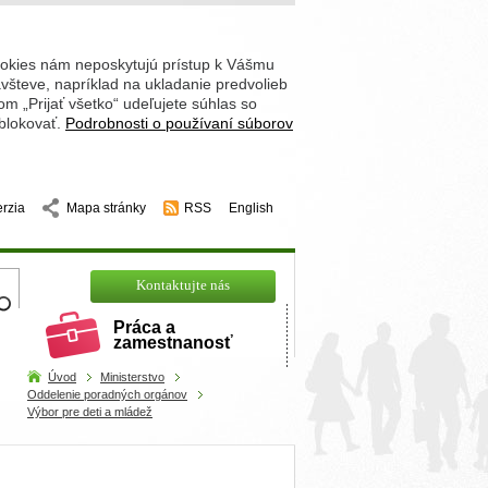
ookies nám neposkytujú prístup k Vášmu
števe, napríklad na ukladanie predvolieb
 „Prijať všetko“ udeľujete súhlas so
 blokovať.
Podrobnosti o používaní súborov
erzia
Mapa stránky
RSS
English
hľadajte
Kontaktujte nás
Práca a
zamestnanosť
Úvod
Ministerstvo
Oddelenie poradných orgánov
Výbor pre deti a mládež