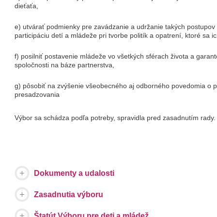
dieťaťa,
e) utvárať podmienky pre zavádzanie a udržanie takých postupo
participáciu detí a mládeže pri tvorbe politík a
opatrení, ktoré sa ic
f) posilniť postavenie mládeže vo všetkých sférach života a gara
spoločnosti na báze partnerstva,
g) pôsobiť na zvýšenie všeobecného aj odborného povedomia o 
presadzovania
Výbor sa schádza podľa potreby, spravidla pred zasadnutím rady.
Dokumenty a udalosti
Zasadnutia výboru
Štatút Výboru pre deti a mládež