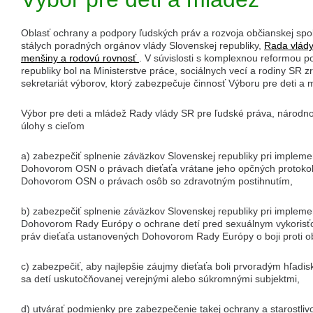
Oblasť ochrany a podpory ľudských práv a rozvoja občianskej spol
stálych poradných orgánov vlády Slovenskej republiky,
Rada vlády
menšiny a rodovú rovnosť
. V súvislosti s komplexnou reformou 
republiky bol na Ministerstve práce, sociálnych vecí a rodiny SR 
sekretariát výborov, ktorý zabezpečuje činnosť Výboru pre deti a 
Výbor pre deti a mládež Rady vlády SR pre ľudské práva, národno
úlohy s cieľom
a) zabezpečiť splnenie záväzkov Slovenskej republiky pri impleme
Dohovorom OSN o právach dieťaťa vrátane
jeho opčných protoko
Dohovorom OSN o právach osôb so zdravotným
postihnutím,
b) zabezpečiť splnenie záväzkov Slovenskej republiky pri impleme
Dohovorom Rady Európy o ochrane detí pred
sexuálnym
vykoris
práv dieťaťa ustanovených Dohovorom
Rady Európy o boji proti 
c) zabezpečiť, aby najlepšie záujmy dieťaťa boli prvoradým hľadi
sa detí uskutočňovanej verejnými alebo súkromnými subjektmi,
d) utvárať podmienky pre zabezpečenie takej ochrany a starostliv