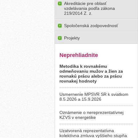
Akreditácie pre oblasť
vzdelávania podľa zákona
219/2014 Z. z.
Spoločenská zodpovednosť
Projekty
Neprehliadnite
Metodika k rovnakému
odmeňovaniu mužov a žien za
rovnakú prácu alebo za prácu
rovnakej hodnoty
Usmernenie MPSVR SR k sviatkom
8.5.2026 a 15.9.2026
Oznámenie o nereprezentatívnej
KZVS v energetike
Uzatvorená reprezentatívna
kolektívna zmluva vyššieho stupňa