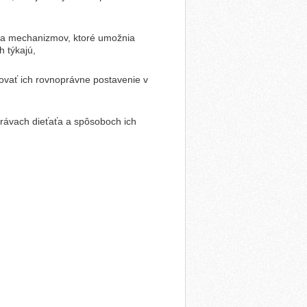
v a mechanizmov, ktoré
umožnia
h týkajú,
ntovať ich rovnoprávne
postavenie v
právach dieťaťa
a spôsoboch ich