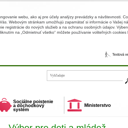
ungovanie webu, ako aj pre účely analýzy prevádzky a návštevnosti. C
Vás. Webovým stránkam umožňujú zapamätať si informácie o Vašej náv
 registrácie do nových služieb a na ochranu osobných údajov. Výberom
iknutím na „Odmietnuť všetko“ môžete používanie voliteľných cookies
Textová v
Vy
ecí a rodiny
Sociálne poistenie
Ministerstvo
a dôchodkový
systém
Výbor pre deti a mládež