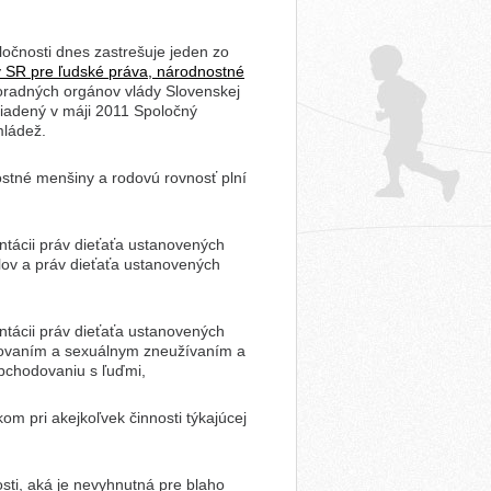
očnosti dnes zastrešuje jeden zo
 SR pre ľudské práva, národnostné
poradných orgánov vlády Slovenskej
zriadený v máji 2011 Spoločný
mládež.
stné menšiny a rodovú rovnosť plní
ntácii práv dieťaťa
ustanovených
lov
a práv dieťaťa ustanovených
ntácii práv dieťaťa
ustanovených
ťovaním a sexuálnym zneužívaním a
obchodovaniu s ľuďmi,
skom pri akejkoľvek
činnosti týkajúcej
osti, aká je nevyhnutná
pre blaho