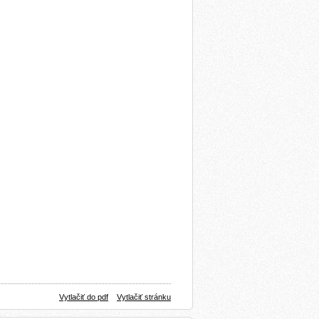
Vytlačiť do pdf
Vytlačiť stránku