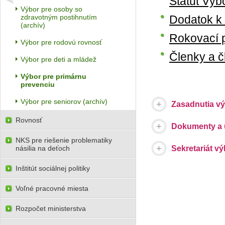
Štatút Výb
Výbor pre osoby so
zdravotným postihnutím
Dodatok k 
(archív)
Rokovací p
Výbor pre rodovú rovnosť
Členky a č
Výbor pre deti a mládež
Výbor pre primárnu
prevenciu
Výbor pre seniorov (archív)
Zasadnutia v
Rovnosť
Dokumenty a u
NKS pre riešenie problematiky
násilia na deťoch
Sekretariát v
Inštitút sociálnej politiky
Voľné pracovné miesta
Rozpočet ministerstva