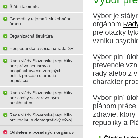
Štátni tajomníci
Výbor je stál
Generálny tajomník služobného
orgánom
Rady
úradu
pre otázky tý
Organizačná štruktúra
vzniku psychi
Hospodárska a sociálna rada SR
Výbor plní úl
Rada vlády Slovenskej republiky
prevencie vzn
pre práva seniorov a
prispôsobovanie verejných
rady alebo z v
politík procesu starnutia
charakter prob
populácie
Rada vlády Slovenskej republiky
Výbor plní úlo
pre osoby so zdravotným
postihnutím
plánom práce 
zdravie, ktor
Rada vlády Slovenskej republiky
pre rodinu a demografický vývoj
republiky a Pl
Oddelenie poradných orgánov