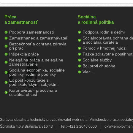
Práca
Sociálna
a zamestnanosť
a rodinná politika
Podpora zamestnanosti
Podpora rodín s deťmi
Zamestnanec a zamestnávateľ
Sociálnoprávna ochrana de
a sociálna kuratela
Bezpečnosť a ochrana zdravia
pri práci
Pomoc v hmotnej núdzi
Inšpekcia práce
Ťažké zdravotné postihnut
Nelegálna práca a nelegálne
Sociálne služby
zamestnávanie
Boj proti chudobe
Sociálna ekonomika, sociálne
Viac...
podniky, rodinné podniky
Ex post konzultácie s
podnikateľskými subjektmi
Koronavírus - pracovná a
sociálna oblasť
Správca obsahu a technický prevádzkovateľ web sídla: Ministerstvo práce, sociálny
Špitálska 4,6,8 Bratislava 816 43
|
Tel.:+421 2 2046 0000
|
okv@employment