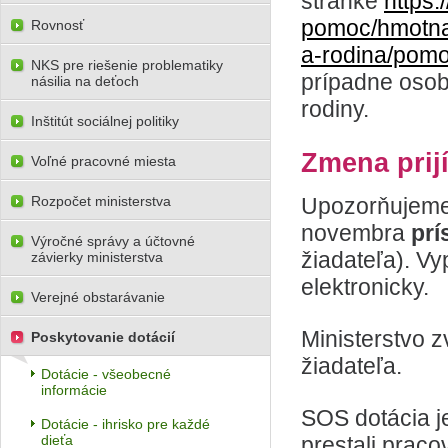
stránke
https
pomoc/hmotn
Rovnosť
a-rodina/pom
NKS pre riešenie problematiky
prípadne osob
násilia na deťoch
rodiny.
Inštitút sociálnej politiky
Zmena prij
Voľné pracovné miesta
Rozpočet ministerstva
Upozorňujeme
novembra
prí
Výročné správy a účtovné
žiadateľa). Vy
závierky ministerstva
elektronicky.
Verejné obstarávanie
Ministerstvo 
Poskytovanie dotácií
žiadateľa.
Dotácie - všeobecné
informácie
SOS dotácia je
Dotácie - ihrisko pre každé
dieťa
prestali praco