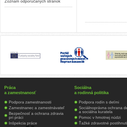
Zoznam odporúčaných stránok
Práca
Sociálna
a zamestnanosť
a rodinná politika
Podpora zamestnanosti
Podpora rodín s deťmi
Zamestnanec a zamestnávateľ
Sociálnoprávna ochrana de
a sociálna kuratela
Bezpečnosť a ochrana zdravia
pri práci
Pomoc v hmotnej núdzi
Inšpekcia práce
Ťažké zdravotné postihnut