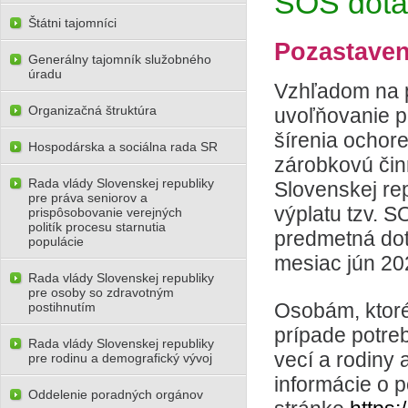
SOS dotá
Štátni tajomníci
Pozastaven
Generálny tajomník služobného
úradu
Vzhľadom na p
Organizačná štruktúra
uvoľňovanie p
šírenia ocho
Hospodárska a sociálna rada SR
zárobkovú činn
Rada vlády Slovenskej republiky
Slovenskej re
pre práva seniorov a
výplatu tzv. S
prispôsobovanie verejných
politík procesu starnutia
predmetná dot
populácie
mesiac jún 20
Rada vlády Slovenskej republiky
pre osoby so zdravotným
Osobám, ktoré
postihnutím
prípade potreb
Rada vlády Slovenskej republiky
vecí a rodiny 
pre rodinu a demografický vývoj
informácie o 
Oddelenie poradných orgánov