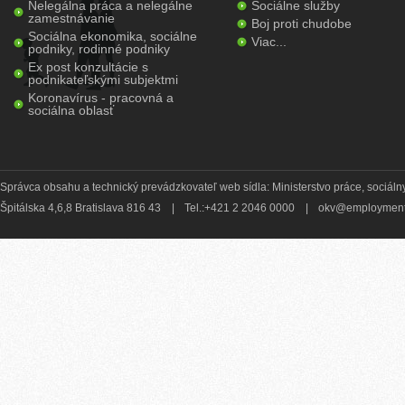
Nelegálna práca a nelegálne
Sociálne služby
zamestnávanie
Boj proti chudobe
Sociálna ekonomika, sociálne
Viac...
podniky, rodinné podniky
Ex post konzultácie s
podnikateľskými subjektmi
Koronavírus - pracovná a
sociálna oblasť
Správca obsahu a technický prevádzkovateľ web sídla: Ministerstvo práce, sociálny
Špitálska 4,6,8 Bratislava 816 43
|
Tel.:+421 2 2046 0000
|
okv@employment