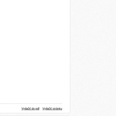
Vytlačiť do pdf
Vytlačiť stránku