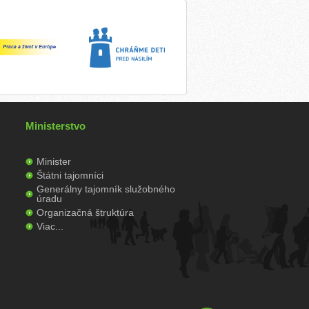
Ministerstvo
Minister
Štátni tajomníci
Generálny tajomník služobného
úradu
Organizačná štruktúra
Viac...