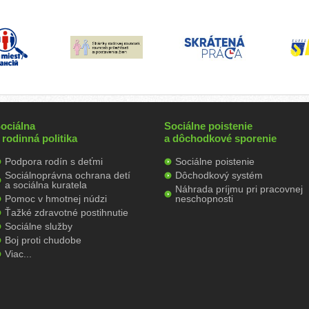
ociálna
Sociálne poistenie
 rodinná politika
a dôchodkové sporenie
Podpora rodín s deťmi
Sociálne poistenie
Sociálnoprávna ochrana detí
Dôchodkový systém
a sociálna kuratela
Náhrada príjmu pri pracovnej
Pomoc v hmotnej núdzi
neschopnosti
Ťažké zdravotné postihnutie
Sociálne služby
Boj proti chudobe
Viac...