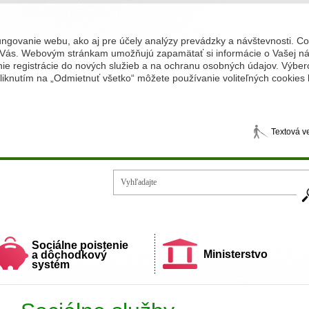
ungovanie webu, ako aj pre účely analýzy prevádzky a návštevnosti. C
Vás. Webovým stránkam umožňujú zapamätať si informácie o Vašej náv
 registrácie do nových služieb a na ochranu osobných údajov. Výberom
iknutím na „Odmietnuť všetko“ môžete používanie voliteľných cookies
Textová v
Vy
ecí a rodiny
Sociálne poistenie
Ministerstvo
a dôchodkový
systém