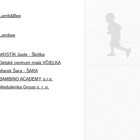
ť Lamb&Bee
ť Lambee
MOSTÍK Jasle - Škôlka
 Detské centrum malá VČIELKA
 Marek Šara - ŠARA
ť BAMBINO ACADEMY, s.r.o.
edulienka Group s. r. o.