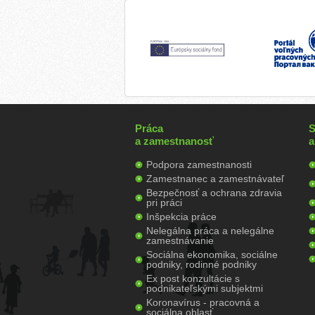
Práca
S
a zamestnanosť
a
Podpora zamestnanosti
Zamestnanec a zamestnávateľ
Bezpečnosť a ochrana zdravia
pri práci
Inšpekcia práce
Nelegálna práca a nelegálne
zamestnávanie
Sociálna ekonomika, sociálne
podniky, rodinné podniky
Ex post konzultácie s
podnikateľskými subjektmi
Koronavírus - pracovná a
sociálna oblasť