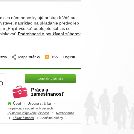
ookies nám neposkytujú prístup k Vášmu
števe, napríklad na ukladanie predvolieb
 „Prijať všetko“ udeľujete súhlas so
 blokovať.
Podrobnosti o používaní súborov
erzia
Mapa stránky
RSS
English
hľadajte
Kontaktujte nás
Práca a
zamestnanosť
Úvod
Úvodná stránka
Inšpekcia v sociálnych veciach
Výsledky inšpekčnej činnosti
Rozhodnutia
Zákaz činnosti
Sociálne služby