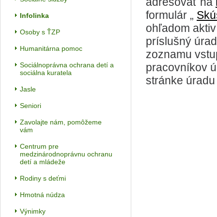
adresovať na
formulár „
Skú
Infolinka
ohľadom aktiv
Osoby s ŤZP
príslušný úra
Humanitárna pomoc
zoznamu vstup
Sociálnoprávna ochrana detí a
pracovníkov ú
sociálna kuratela
stránke úradu
Jasle
Seniori
Zavolajte nám, pomôžeme
vám
Centrum pre
medzinárodnoprávnu ochranu
detí a mládeže
Rodiny s deťmi
Hmotná núdza
Výnimky