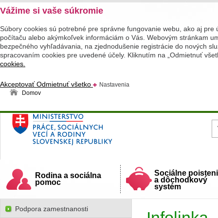
Vážime si vaše súkromie
Súbory cookies sú potrebné pre správne fungovanie webu, ako aj pre 
počítaču alebo akýmkoľvek informáciám o Vás. Webovým stránkam umož
bezpečného vyhľadávania, na zjednodušenie registrácie do nových služ
spracovaním cookies pre uvedené účely. Kliknutím na „Odmietnuť všet
cookies.
Akceptovať
Odmietnuť všetko
Nastavenia
Domov
Ministerstvo práce, sociálnych vecí a rodiny
Slovenskej republiky
Sociálne poisten
Rodina a sociálna
a dôchodkový
pomoc
systém
Podpora zamestnanosti
Infolinka