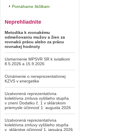
Pomáhame škôlkam
Neprehliadnite
Metodika k rovnakému
odmeňovaniu mužov a žien za
rovnakú prácu alebo za prácu
rovnakej hodnoty
Usmernenie MPSVR SR k sviatkom
8.5.2026 a 15.9.2026
Oznámenie o nereprezentatívnej
KZVS v energetike
Uzatvorená reprezentatívna
kolektívna zmluva vyššieho stupňa
v znení Dodatku č. 1 v sklárskom
priemysle účinnosť 1. augusta 2026
Uzatvorená reprezentatívna
kolektívna zmluvy vyššieho stupňa
v sklárstve účinnosť 1. januára 2026