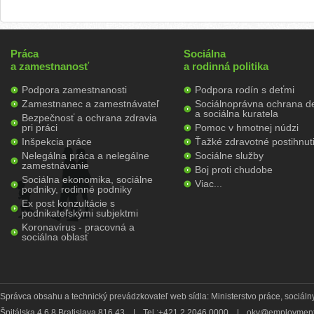
Práca
Sociálna
a zamestnanosť
a rodinná politika
Podpora zamestnanosti
Podpora rodín s deťmi
Zamestnanec a zamestnávateľ
Sociálnoprávna ochrana de
a sociálna kuratela
Bezpečnosť a ochrana zdravia
pri práci
Pomoc v hmotnej núdzi
Inšpekcia práce
Ťažké zdravotné postihnut
Nelegálna práca a nelegálne
Sociálne služby
zamestnávanie
Boj proti chudobe
Sociálna ekonomika, sociálne
Viac...
podniky, rodinné podniky
Ex post konzultácie s
podnikateľskými subjektmi
Koronavírus - pracovná a
sociálna oblasť
Správca obsahu a technický prevádzkovateľ web sídla: Ministerstvo práce, sociálny
Špitálska 4,6,8 Bratislava 816 43
|
Tel.:+421 2 2046 0000
|
okv@employment