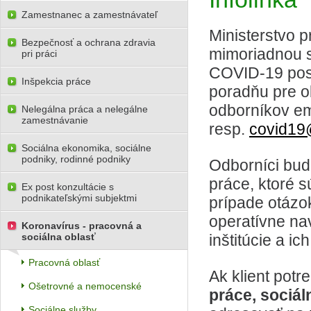
Zamestnanec a zamestnávateľ
Ministerstvo p
Bezpečnosť a ochrana zdravia
mimoriadnou 
pri práci
COVID-19 posi
Inšpekcia práce
poradňu pre o
odborníkov e
Nelegálna práca a nelegálne
zamestnávanie
resp.
covid19
Sociálna ekonomika, sociálne
podniky, rodinné podniky
Odborníci bud
práce, ktoré s
Ex post konzultácie s
podnikateľskými subjektmi
prípade otáz
operatívne na
Koronavírus - pracovná a
sociálna oblasť
inštitúcie a i
Pracovná oblasť
Ak klient potr
Ošetrovné a nemocenské
práce, sociál
Sociálne služby