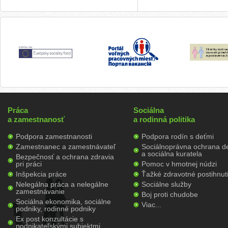
Práca
Sociálna
a zamestnanosť
a rodinná politika
Podpora zamestnanosti
Podpora rodín s deťmi
Zamestnanec a zamestnávateľ
Sociálnoprávna ochrana de
a sociálna kuratela
Bezpečnosť a ochrana zdravia
pri práci
Pomoc v hmotnej núdzi
Inšpekcia práce
Ťažké zdravotné postihnut
Nelegálna práca a nelegálne
Sociálne služby
zamestnávanie
Boj proti chudobe
Sociálna ekonomika, sociálne
Viac...
podniky, rodinné podniky
Ex post konzultácie s
podnikateľskými subjektmi