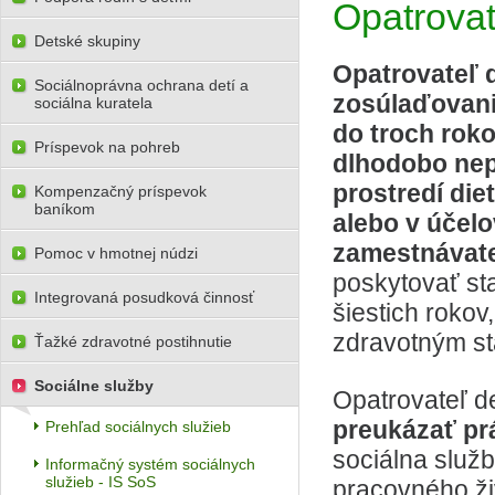
Opatrovat
Detské skupiny
Opatrovateľ 
Sociálnoprávna ochrana detí a
zosúlaďovani
sociálna kuratela
do troch rokov
Príspevok na pohreb
dlhodobo ne
prostredí die
Kompenzačný príspevok
baníkom
alebo v účel
zamestnávate
Pomoc v hmotnej núdzi
poskytovať sta
Integrovaná posudková činnosť
šiestich rokov
zdravotným s
Ťažké zdravotné postihnutie
Sociálne služby
Opatrovateľ d
preukázať pr
Prehľad sociálnych služieb
sociálna služ
Informačný systém sociálnych
služieb - IS SoS
pracovného živ