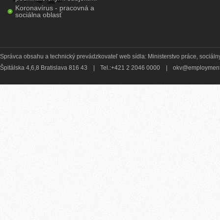
Koronavírus - pracovná a
sociálna oblasť
Správca obsahu a technický prevádzkovateľ web sídla: Ministerstvo práce, sociálny
Špitálska 4,6,8 Bratislava 816 43
|
Tel.:+421 2 2046 0000
|
okv@employment