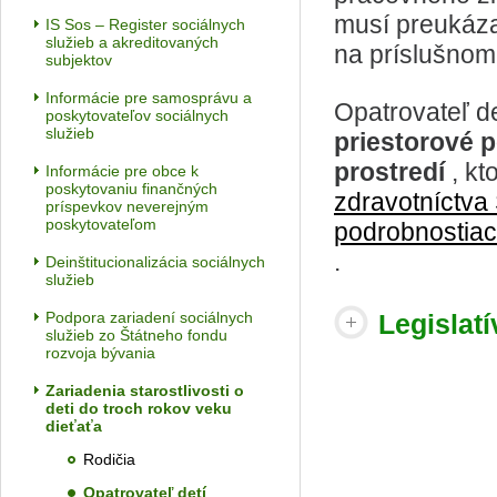
musí preukázať
IS Sos – Register sociálnych
služieb a akreditovaných
na príslušno
subjektov
Informácie pre samosprávu a
Opatrovateľ d
poskytovateľov sociálnych
služieb
priestorové 
prostredí
, k
Informácie pre obce k
poskytovaniu finančných
zdravotníctva 
príspevkov neverejným
poskytovateľom
podrobnostiac
.
Deinštitucionalizácia sociálnych
služieb
Podpora zariadení sociálnych
Legislatí
služieb zo Štátneho fondu
rozvoja bývania
Zariadenia starostlivosti o
deti do troch rokov veku
dieťaťa
Rodičia
Opatrovateľ detí