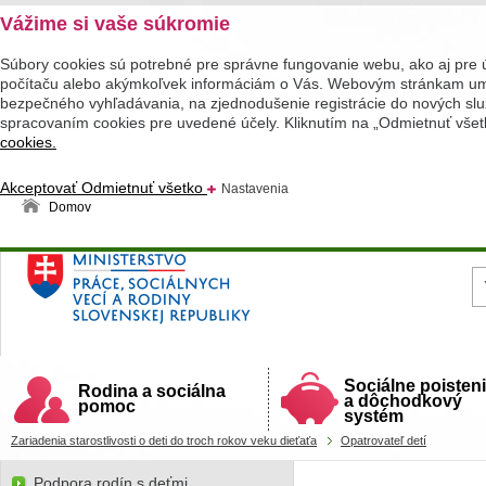
Vážime si vaše súkromie
Súbory cookies sú potrebné pre správne fungovanie webu, ako aj pre 
počítaču alebo akýmkoľvek informáciám o Vás. Webovým stránkam umož
bezpečného vyhľadávania, na zjednodušenie registrácie do nových služ
spracovaním cookies pre uvedené účely. Kliknutím na „Odmietnuť všet
cookies.
Akceptovať
Odmietnuť všetko
Nastavenia
Domov
Ministerstvo práce, sociálnych vecí a rodiny
Slovenskej republiky
Sociálne poisten
Rodina a sociálna
a dôchodkový
pomoc
systém
Zariadenia starostlivosti o deti do troch rokov veku dieťaťa
Opatrovateľ detí
Podpora rodín s deťmi