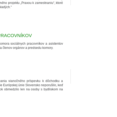
ého projektu „Praxou k zamestnaniu“, ktoré
mladých.“
PRACOVNÍKOV
omora sociálnych pracovníkov a asistentov
ľba členov orgánov a predsedu komory.
cania vianočného príspevku k dôchodku a
ie Európskej únie Slovensko neporušilo, keď
vok obmedzilo len na osoby s bydliskom na