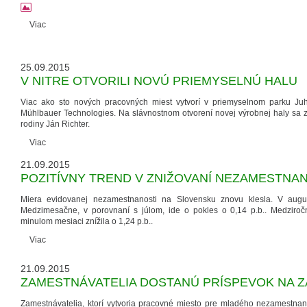
Viac
25.09.2015
V NITRE OTVORILI NOVÚ PRIEMYSELNÚ HALU
Viac ako sto nových pracovných miest vytvorí v priemyselnom parku Ju
Mühlbauer Technologies. Na slávnostnom otvorení novej výrobnej haly sa zúč
rodiny Ján Richter.
Viac
21.09.2015
POZITÍVNY TREND V ZNIŽOVANÍ NEZAMESTNA
Miera evidovanej nezamestnanosti na Slovensku znovu klesla. V augu
Medzimesačne, v porovnaní s júlom, ide o pokles o 0,14 p.b.. Medziro
minulom mesiaci znížila o 1,24 p.b..
Viac
21.09.2015
ZAMESTNÁVATELIA DOSTANÚ PRÍSPEVOK NA Z
Zamestnávatelia, ktorí vytvoria pracovné miesto pre mladého nezamestna