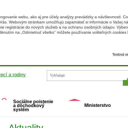
ungovanie webu, ako aj pre účely analýzy prevádzky a návštevnosti. C
Vás. Webovým stránkam umožňujú zapamätať si informácie o Vašej náv
 registrácie do nových služieb a na ochranu osobných údajov. Výberom
iknutím na „Odmietnuť všetko“ môžete používanie voliteľných cookies
Textová v
Vy
ecí a rodiny
Sociálne poistenie
Ministerstvo
a dôchodkový
systém
Aktuality