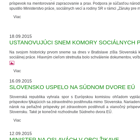
príspevok na mentorované zapracovanie a prax. Podpora je súčasťou národn
spustilo Ministerstvo práce, sociálnych vecí a rodiny SR v rámci „Záruky pre 
Viac
18.09.2015
USTANOVUJÚCI SNEM KOMORY SOCIÁLNYCH 
Na svojom historicky prvom sneme sa dnes v Bratislave zišla Slovenská k
sociálnej práce. Hlavným cieľom stretnutia bolo schválenie dokumentov, vo
Viac
16.09.2015
SLOVENSKO USPELO NA SÚDNOM DVORE EÚ
Slovenská republika vyhrala spor s Európskou komisiou ohľadom vyplá
príspevkov týkajúcich sa zdravotného postihnutia mimo Slovenska. Nariaden
nárok na peňažné príspevky pri zdravotnom postihnutí a vianočný príspe
Slovensku. Také je konečné rozhodnutie Súdneho dvora EÚ.
Viac
12.09.2015
MINISTER NA OSLAVÁCH V OBCI ŽIKAVE