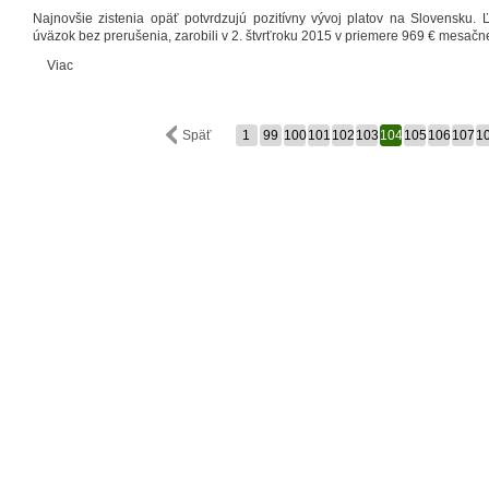
Najnovšie zistenia opäť potvrdzujú pozitívny vývoj platov na Slovensku. 
úväzok bez prerušenia, zarobili v 2. štvrťroku 2015 v priemere 969 € mesačn
Viac
Späť
1
99
100
101
102
103
104
105
106
107
1