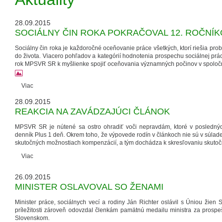
28.09.2015
SOCIÁLNY ČIN ROKA POKRAČOVAL 12. ROČNÍ
Sociálny čin roka je každoročné oceňovanie práce všetkých, ktorí riešia prob
do života. Viacero pohľadov a kategórií hodnotenia prospechu sociálnej prá
rok MPSVR SR k myšlienke spojiť oceňovania významných počinov v spoločn
Viac
28.09.2015
REAKCIA NA ZAVÁDZAJÚCI ČLÁNOK
MPSVR SR je nútené sa ostro ohradiť voči nepravdám, ktoré v poslednýc
denník Plus 1 deň. Okrem toho, že výpovede rodín v článkoch nie sú v súlade 
skutočných možnostiach kompenzácií, a tým dochádza k skresľovaniu skutočn
Viac
26.09.2015
MINISTER OSLAVOVAL SO ŽENAMI
Minister práce, sociálnych vecí a rodiny Ján Richter oslávil s Úniou žien Sl
príležitosti zároveň odovzdal členkám pamätnú medailu ministra za prospeš
Slovenskom.