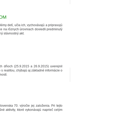
KOM
lémy detí, učia ich, vychovávajú a pripravujú
ce na rôznych úrovniach doviedli predminulý
ý slávnostný akt.
h dňoch (25.9.2015 a 26.9.2015) uverejnil
s realitou, chýbajú aj základné informácie o
ostí.
ovenska 70. výročie jej založenia. Pri tejto
né aktivity, ktoré vykonávajú naprieč celým