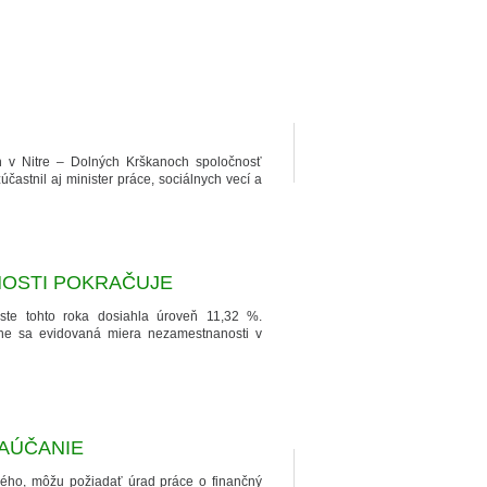
h v Nitre – Dolných Krškanoch spoločnosť
astnil aj minister práce, sociálnych vecí a
NOSTI POKRAČUJE
ste tohto roka dosiahla úroveň 11,32 %.
čne sa evidovaná miera nezamestnanosti v
AÚČANIE
ného, môžu požiadať úrad práce o finančný