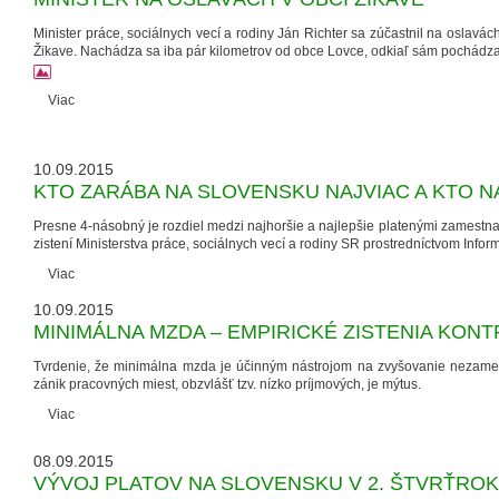
Minister práce, sociálnych vecí a rodiny Ján Richter sa zúčastnil na oslavác
Žikave. Nachádza sa iba pár kilometrov od obce Lovce, odkiaľ sám pochádza
Viac
10.09.2015
KTO ZARÁBA NA SLOVENSKU NAJVIAC A KTO 
Presne 4-násobný je rozdiel medzi najhoršie a najlepšie platenými zamestna
zistení Ministerstva práce, sociálnych vecí a rodiny SR prostredníctvom Inf
Viac
10.09.2015
MINIMÁLNA MZDA – EMPIRICKÉ ZISTENIA KON
Tvrdenie, že minimálna mzda je účinným nástrojom na zvyšovanie nezamest
zánik pracovných miest, obzvlášť tzv. nízko príjmových, je mýtus.
Viac
08.09.2015
VÝVOJ PLATOV NA SLOVENSKU V 2. ŠTVRŤROK