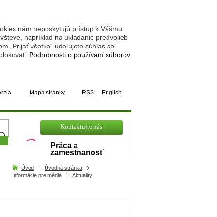
ookies nám neposkytujú prístup k Vášmu
števe, napríklad na ukladanie predvolieb
 „Prijať všetko“ udeľujete súhlas so
 blokovať.
Podrobnosti o používaní súborov
erzia
Mapa stránky
RSS
English
hľadajte
Kontaktujte nás
Práca a
zamestnanosť
Úvod
Úvodná stránka
Informácie pre médiá
Aktuality