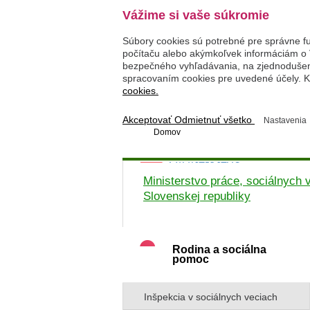
Vážime si vaše súkromie
Súbory cookies sú potrebné pre správne f
počítaču alebo akýmkoľvek informáciám o 
bezpečného vyhľadávania, na zjednodušenie
spracovaním cookies pre uvedené účely. Kl
cookies.
Akceptovať
Odmietnuť všetko
Nastavenia
Domov
Ministerstvo práce, sociálnych v
Slovenskej republiky
Rodina a sociálna
pomoc
Inšpekcia v sociálnych veciach