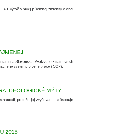
h 940. výročia prvej písomnej zmienky o obci
.
NAJMENEJ
niami na Slovensku. Vyplýva to z najnovších
ormačného systému o cene práce (ISCP).
TRA IDEOLOGICKÉ MÝTY
nanosti, pretože jej zvyšovanie spôsobuje
U 2015