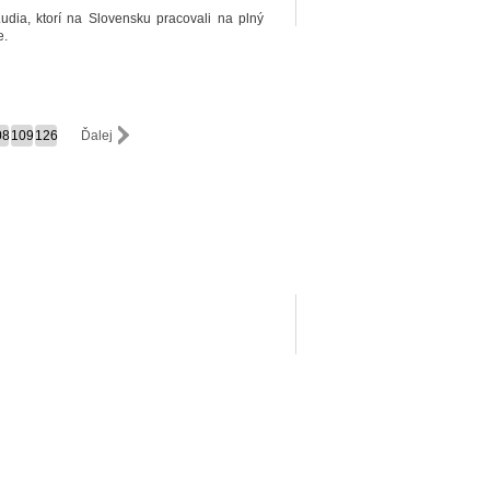
Ľudia, ktorí na Slovensku pracovali na plný
e.
08
109
126
Ďalej