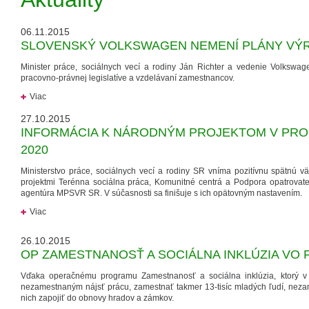
06.11.2015
SLOVENSKÝ VOLKSWAGEN NEMENÍ PLÁNY VÝ
Minister práce, sociálnych vecí a rodiny Ján Richter a vedenie Volkswage
pracovno-právnej legislatíve a vzdelávaní zamestnancov.
Viac
27.10.2015
INFORMÁCIA K NÁRODNÝM PROJEKTOM V PRO
2020
Ministerstvo práce, sociálnych vecí a rodiny SR vníma pozitívnu spätnú v
projektmi Terénna sociálna práca, Komunitné centrá a Podpora opatrovateľ
agentúra MPSVR SR. V súčasnosti sa finišuje s ich opätovným nastavením.
Viac
26.10.2015
OP ZAMESTNANOSŤ A SOCIÁLNA INKLÚZIA VO 
Vďaka operačnému programu Zamestnanosť a sociálna inklúzia, ktorý v 
nezamestnaným nájsť prácu, zamestnať takmer 13-tisíc mladých ľudí, nezam
nich zapojiť do obnovy hradov a zámkov.