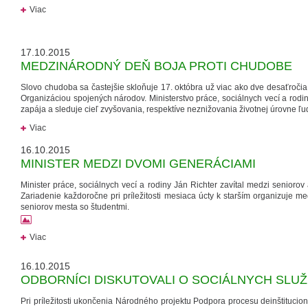
Viac
17.10.2015
MEDZINÁRODNÝ DEŇ BOJA PROTI CHUDOBE
Slovo chudoba sa častejšie skloňuje 17. októbra už viac ako dve desaťročia
Organizáciou spojených národov. Ministerstvo práce, sociálnych vecí a rodi
zapája a sleduje cieľ zvyšovania, respektíve neznižovania životnej úrovne ľu
Viac
16.10.2015
MINISTER MEDZI DVOMI GENERÁCIAMI
Minister práce, sociálnych vecí a rodiny Ján Richter zavítal medzi seniorov
Zariadenie každoročne pri príležitosti mesiaca úcty k starším organizuje me
seniorov mesta so študentmi.
Viac
16.10.2015
ODBORNÍCI DISKUTOVALI O SOCIÁLNYCH SLU
Pri príležitosti ukončenia Národného projektu Podpora procesu deinštitucio