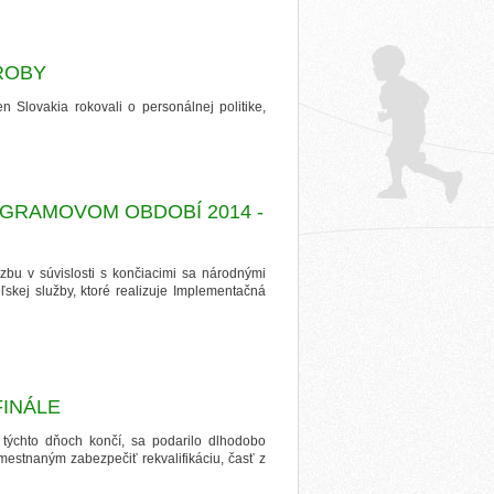
ROBY
n Slovakia rokovali o personálnej politike,
GRAMOVOM OBDOBÍ 2014 -
äzbu v súvislosti s končiacimi sa národnými
skej služby, ktoré realizuje Implementačná
FINÁLE
týchto dňoch končí, sa podarilo dlhodobo
estnaným zabezpečiť rekvalifikáciu, časť z