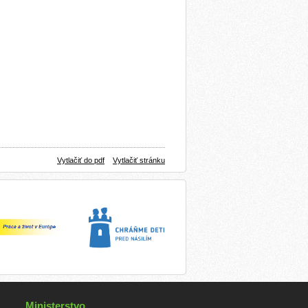
Vytlačiť do pdf
Vytlačiť stránku
Ministerstvo