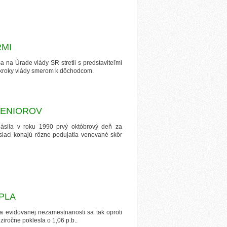
RMI
a na Úrade vlády SR stretli s predstaviteľmi
 kroky vlády smerom k dôchodcom.
SENIOROV
lásila v roku 1990 prvý októbrový deň za
esiaci konajú rôzne podujatia venované skôr
PLA
ra evidovanej nezamestnanosti sa tak oproti
iročne poklesla o 1,06 p.b..