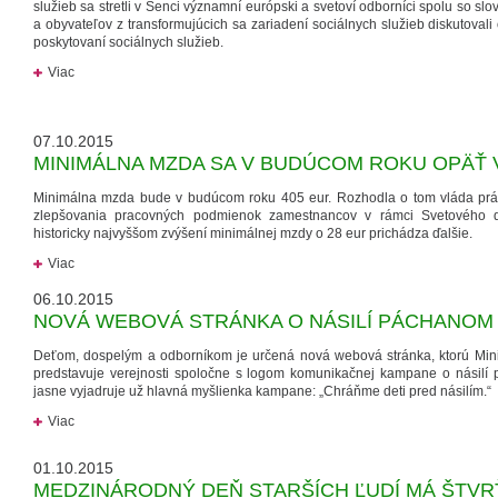
služieb sa stretli v Senci významní európski a svetoví odborníci spolu so sl
a obyvateľov z transformujúcich sa zariadení sociálnych služieb diskutova
poskytovaní sociálnych služieb.
Viac
07.10.2015
MINIMÁLNA MZDA SA V BUDÚCOM ROKU OPÄŤ 
Minimálna mzda bude v budúcom roku 405 eur. Rozhodla o tom vláda práve
zlepšovania pracovných podmienok zamestnancov v rámci Svetového 
historicky najvyššom zvýšení minimálnej mzdy o 28 eur prichádza ďalšie.
Viac
06.10.2015
NOVÁ WEBOVÁ STRÁNKA O NÁSILÍ PÁCHANOM
Deťom, dospelým a odborníkom je určená nová webová stránka, ktorú Minis
predstavuje verejnosti spoločne s logom komunikačnej kampane o násilí
jasne vyjadruje už hlavná myšlienka kampane: „Chráňme deti pred násilím.“
Viac
01.10.2015
MEDZINÁRODNÝ DEŇ STARŠÍCH ĽUDÍ MÁ ŠTV