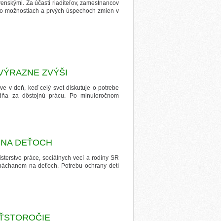
ovenskými. Za účasti riaditeľov, zamestnancov
li o možnostiach a prvých úspechoch zmien v
VÝRAZNE ZVÝŠI
 v deň, keď celý svet diskutuje o potrebe
dňa za dôstojnú prácu. Po minuloročnom
 NA DEŤOCH
terstvo práce, sociálnych vecí a rodiny SR
 páchanom na deťoch. Potrebu ochrany detí
RŤSTOROČIE