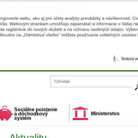
ungovanie webu, ako aj pre účely analýzy prevádzky a návštevnosti. C
Vás. Webovým stránkam umožňujú zapamätať si informácie o Vašej náv
 registrácie do nových služieb a na ochranu osobných údajov. Výberom
iknutím na „Odmietnuť všetko“ môžete používanie voliteľných cookies
Textová v
Vy
ecí a rodiny
Sociálne poistenie
Ministerstvo
a dôchodkový
systém
Aktuality