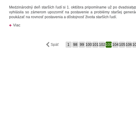
Medzinárodný deň starších ľudí si 1. októbra pripomíname už po dvadsiaty
vyhlásila so zámerom upozorniť na postavenie a problémy staršej generácie
poukázať na rovnosť postavenia a dôstojnosť života starších ľudí.
Viac
Späť
1
98
99
100
101
102
103
104
105
106
1