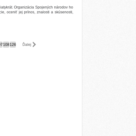
piatykrát. Organizácia Spojených národov ho
, oceniť jej prínos, znalosti a skúsenosti,
07
108
126
Ďalej