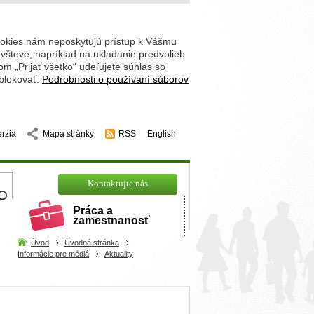
ookies nám neposkytujú prístup k Vášmu
števe, napríklad na ukladanie predvolieb
 „Prijať všetko“ udeľujete súhlas so
 blokovať.
Podrobnosti o používaní súborov
erzia
Mapa stránky
RSS
English
hľadajte
Kontaktujte nás
Práca a
zamestnanosť
Úvod
Úvodná stránka
Informácie pre médiá
Aktuality