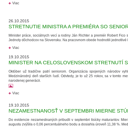
Viac
26.10.2015
STRETNUTIE MINISTRA A PREMIÉRA SO SENIO
Minister práce, sociálnych vecí a rodiny Ján Richter a premiér Robert Fico s
Jednoty dôchodcov na Slovensku. Na pracovnom obede hodnotili jednotlivé
Viac
19.10.2015
MINISTER NA CELOSLOVENSKOM STRETNUTÍ 
Október už tradične patrí seniorom. Organizácia spojených národov vyh
Medzinárodný deň starších ľudí. Odvtedy, je to už 25 rokov, sa v tomto m
narodenej generácii.
Viac
19.10.2015
NEZAMESTNANOSŤ V SEPTEMBRI MIERNE STÚ
Do evidencie nezamestnaných pribudli v septembri tisícky maturantov. Mie
augustu zvýšila o 0,06 percentuálneho bodu a dosiahla úroveň 11,38 %. Medz