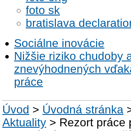
foto sk
bratislava declaratio
Sociálne inovácie
Nižšie riziko chudoby 
znevýhodnených vďaka 
práce
Úvod
>
Úvodná stránka
Aktuality
>
Rezort práce p