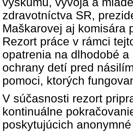
výskumu, vývoja a mláde
zdravotníctva SR, prezid
Maškarovej aj komisára p
Rezort práce v rámci tejt
opatrenia na dlhodobé a
ochrany detí pred násilí
pomoci, ktorých fungova
V súčasnosti rezort prip
kontinuálne pokračovanie
poskytujúcich anonymné 