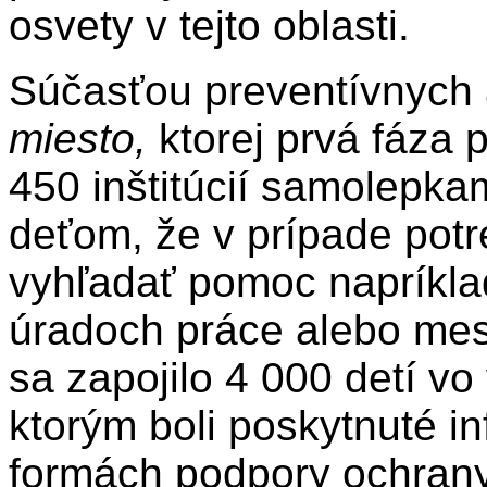
osvety v tejto oblasti.
Súčasťou preventívnych a
miesto,
ktorej prvá fáza 
450 inštitúcií samolepkam
deťom, že v prípade pot
vyhľadať pomoc napríklad
úradoch práce alebo me
sa zapojilo 4 000 detí vo
ktorým boli poskytnuté i
formách podpory ochrany 