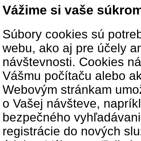
Vážime si vaše súkro
Súbory cookies sú potre
webu, ako aj pre účely a
návštevnosti. Cookies ná
Vášmu počítaču alebo a
Webovým stránkam umožň
o Vašej návšteve, naprík
bezpečného vyhľadávani
registrácie do nových sl