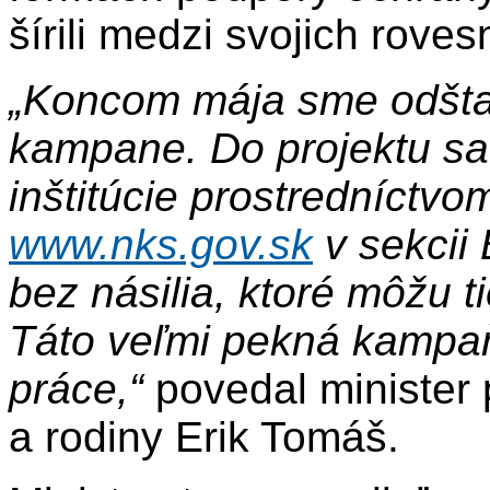
šírili medzi svojich roves
„Koncom mája sme odštart
kampane. Do projektu sa 
inštitúcie prostredníctv
www.nks.gov.sk
v sekcii
bez násilia, ktoré môžu 
Táto veľmi pekná
kampaň
práce
,“
povedal minister 
a rodiny Erik Tomáš.