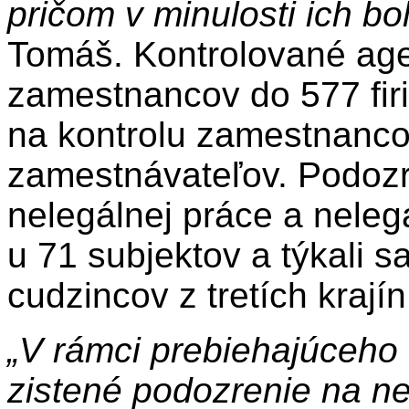
pričom v minulosti ich bo
Tomáš. Kontrolované agen
zamestnancov do 577 fir
na kontrolu zamestnanco
zamestnávateľov. Podozr
nelegálnej práce a neleg
u 71 subjektov a týkali s
cudzincov z tretích krajín
„V rámci prebiehajúceho 
zistené podozrenie na n