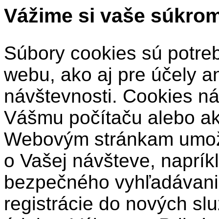
Vážime si vaše súkro
Súbory cookies sú potre
webu, ako aj pre účely a
návštevnosti. Cookies ná
Vášmu počítaču alebo a
Webovým stránkam umožň
o Vašej návšteve, naprík
bezpečného vyhľadávani
registrácie do nových sl