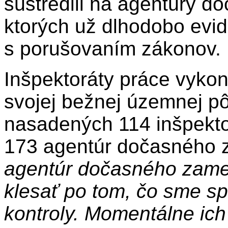
sústredili na agentúry d
ktorých už dlhodobo evi
s porušovaním zákonov.
Inšpektoráty práce vykon
svojej bežnej územnej pô
nasadených 114 inšpektor
173 agentúr dočasného 
agentúr dočasného zame
klesať po tom, čo sme sprí
kontroly. Momentálne ic