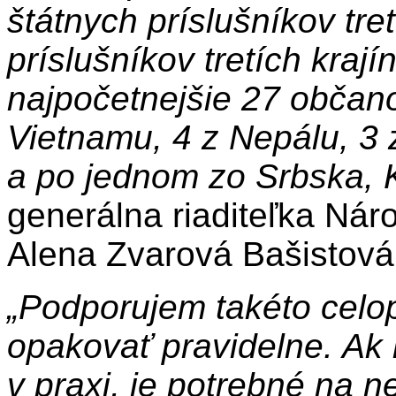
štátnych príslušníkov tret
príslušníkov tretích krajín
najpočetnejšie 27 občano
Vietnamu, 4 z Nepálu, 3 
a po jednom zo Srbska, 
generálna riaditeľka Nár
Alena Zvarová Bašistová
„Podporujem takéto celo
opakovať pravidelne. Ak
v praxi, je potrebné na n