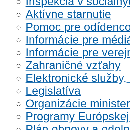
Inšpekcia v sociáln
Aktívne starnutie
Pomoc pre odídenco
Informácie pre médi
Informácie pre verej
Zahraničné vzťahy
Elektronické služby,
Legislatíva
Organizácie ministe
Programy Európskej
Plán obnovy a odoln