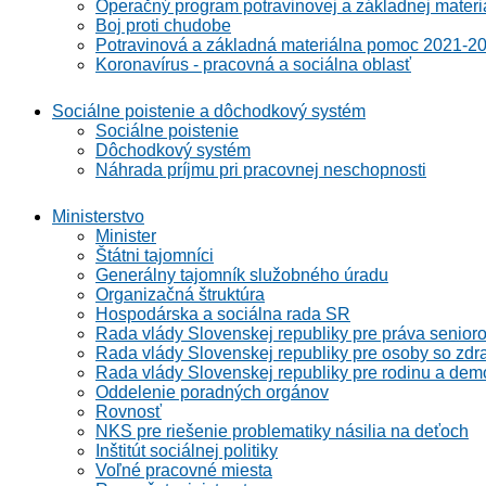
Operačný program potravinovej a základnej materi
Boj proti chudobe
Potravinová a základná materiálna pomoc 2021-2
Koronavírus - pracovná a sociálna oblasť
Sociálne poistenie a dôchodkový systém
Sociálne poistenie
Dôchodkový systém
Náhrada príjmu pri pracovnej neschopnosti
Ministerstvo
Minister
Štátni tajomníci
Generálny tajomník služobného úradu
Organizačná štruktúra
Hospodárska a sociálna rada SR
Rada vlády Slovenskej republiky pre práva senioro
Rada vlády Slovenskej republiky pre osoby so zdr
Rada vlády Slovenskej republiky pre rodinu a demo
Oddelenie poradných orgánov
Rovnosť
NKS pre riešenie problematiky násilia na deťoch
Inštitút sociálnej politiky
Voľné pracovné miesta