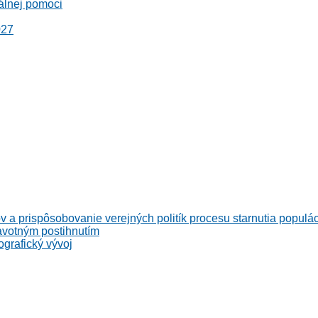
álnej pomoci
027
v a prispôsobovanie verejných politík procesu starnutia populá
avotným postihnutím
grafický vývoj