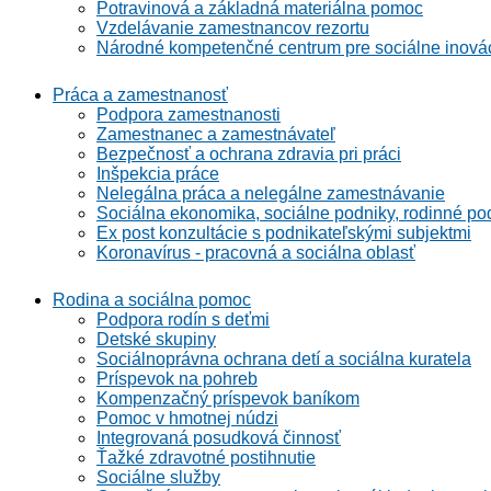
Potravinová a základná materiálna pomoc
Vzdelávanie zamestnancov rezortu
Národné kompetenčné centrum pre sociálne inová
Práca a zamestnanosť
Podpora zamestnanosti
Zamestnanec a zamestnávateľ
Bezpečnosť a ochrana zdravia pri práci
Inšpekcia práce
Nelegálna práca a nelegálne zamestnávanie
Sociálna ekonomika, sociálne podniky, rodinné po
Ex post konzultácie s podnikateľskými subjektmi
Koronavírus - pracovná a sociálna oblasť
Rodina a sociálna pomoc
Podpora rodín s deťmi
Detské skupiny
Sociálnoprávna ochrana detí a sociálna kuratela
Príspevok na pohreb
Kompenzačný príspevok baníkom
Pomoc v hmotnej núdzi
Integrovaná posudková činnosť
Ťažké zdravotné postihnutie
Sociálne služby