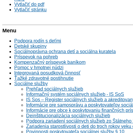
Vytlačiť do pdf
Vytlačiť stránku
Menu
Podpora rodín s deťmi
Detské skupiny
Sociálnoprávna ochrana detí a sociálna kuratela
Príspevok na pohreb
Kompenzačný príspevok baníkom
Pomoc v hmotnej núdzi
Integrovaná posudková činnosť
Ťažké zdravotné postihnutie
Sociálne služby
Prehľad sociálnych služieb
Informačný systém sociálnych služieb - IS SoS
IS Sos – Register sociálnych služieb a akreditova
Informácie pre samosprávu a poskytovateľov sociá
Informácie pre obce k poskytovaniu finančných pr
Deinštitucionalizácia sociálnych služieb
Podpora zariadení sociálnych služieb zo Štátneho
Zariadenia starostlivosti o deti do troch rokov veku
Povinnosti poskytovateľa sociálnej služby § 10