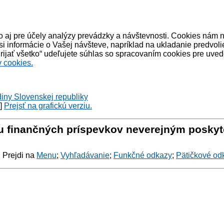
 aj pre účely analýzy prevádzky a návštevnosti. Cookies nám 
informácie o Vašej návšteve, napríklad na ukladanie predvoli
ijať všetko“ udeľujete súhlas so spracovaním cookies pre uved
 cookies.
diny Slovenskej republiky
y]
Prejsť na grafickú verziu.
niu finančných príspevkov neverejným posky
: Prejdi na
Menu
;
Vyhľadávanie
;
Funkčné odkazy
;
Pätičkové od