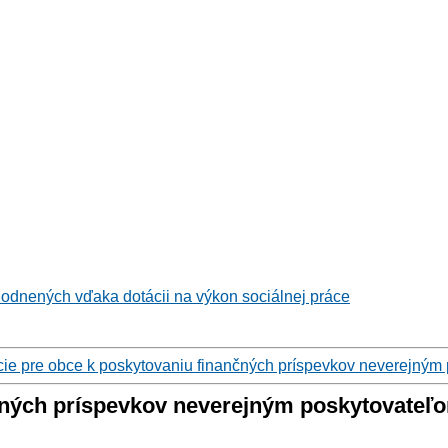
hodnených vďaka dotácii na výkon sociálnej práce
cie pre obce k poskytovaniu finančných príspevkov neverejným
nčných príspevkov neverejným poskytovateľ