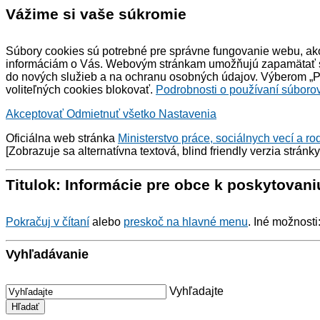
Vážime si vaše súkromie
Súbory cookies sú potrebné pre správne fungovanie webu, ako
informáciám o Vás. Webovým stránkam umožňujú zapamätať si 
do nových služieb a na ochranu osobných údajov. Výberom „Pr
voliteľných cookies blokovať.
Podrobnosti o používaní súborov
Akceptovať
Odmietnuť všetko
Nastavenia
Oficiálna web stránka
Ministerstvo práce, sociálnych vecí a ro
[Zobrazuje sa alternatívna textová,
blind friendly
verzia stránk
Titulok: Informácie pre obce k poskytova
Pokračuj v čítaní
alebo
preskoč na hlavné menu
. Iné možnosti
Vyhľadávanie
Vyhľadajte