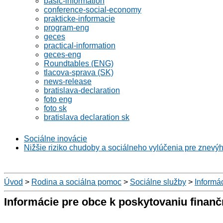
basic-information
conference-social-economy
prakticke-informacie
program-eng
geces
practical-information
geces-eng
Roundtables (ENG)
tlacova-sprava (SK)
news-release
bratislava-declaration
foto eng
foto sk
bratislava declaration sk
Sociálne inovácie
Nižšie riziko chudoby a sociálneho vylúčenia pre znevý
Úvod
>
Rodina a sociálna pomoc
>
Sociálne služby
>
Informá
Informácie pre obce k poskytovaniu fina