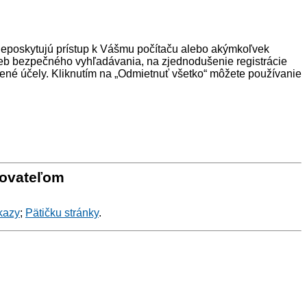
neposkytujú prístup k Vášmu počítaču alebo akýmkoľvek
eb bezpečného vyhľadávania, na zjednodušenie registrácie
ené účely. Kliknutím na „Odmietnuť všetko“ môžete používanie
tovateľom
kazy
;
Pätičku stránky
.