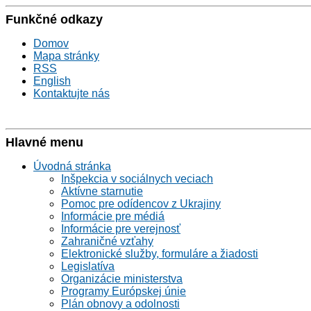
Funkčné odkazy
Domov
Mapa stránky
RSS
English
Kontaktujte nás
Hlavné menu
Úvodná stránka
Inšpekcia v sociálnych veciach
Aktívne starnutie
Pomoc pre odídencov z Ukrajiny
Informácie pre médiá
Informácie pre verejnosť
Zahraničné vzťahy
Elektronické služby, formuláre a žiadosti
Legislatíva
Organizácie ministerstva
Programy Európskej únie
Plán obnovy a odolnosti