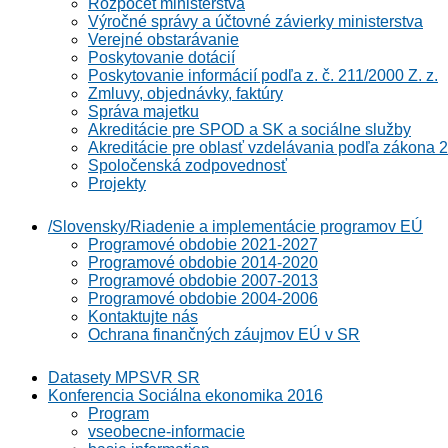
Rozpočet ministerstva
Výročné správy a účtovné závierky ministerstva
Verejné obstarávanie
Poskytovanie dotácií
Poskytovanie informácií podľa z. č. 211/2000 Z. z.
Zmluvy, objednávky, faktúry
Správa majetku
Akreditácie pre SPOD a SK a sociálne služby
Akreditácie pre oblasť vzdelávania podľa zákona 2
Spoločenská zodpovednosť
Projekty
/Slovensky/Riadenie a implementácie programov EÚ
Programové obdobie 2021-2027
Programové obdobie 2014-2020
Programové obdobie 2007-2013
Programové obdobie 2004-2006
Kontaktujte nás
Ochrana finančných záujmov EÚ v SR
Datasety MPSVR SR
Konferencia Sociálna ekonomika 2016
Program
vseobecne-informacie