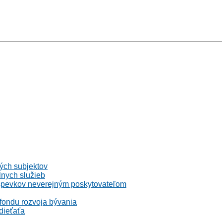
ných subjektov
lnych služieb
íspevkov neverejným poskytovateľom
 fondu rozvoja bývania
 dieťaťa