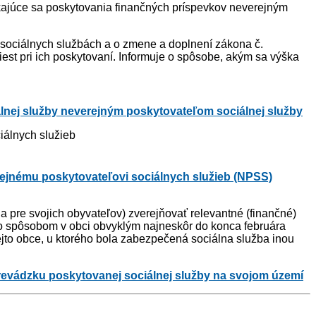
ýkajúce sa poskytovania finančných príspevkov neverejným
 sociálnych službách a o zmene a doplnení zákona č.
est pri ich poskytovaní. Informuje o spôsobe, akým sa výška
lnej služby neverejným poskytovateľom sociálnej služby
iálnych služieb
rejnému poskytovateľovi sociálnych služieb (NPSS)
 pre svojich obyvateľov) zverejňovať relevantné (finančné)
bo spôsobom v obci obvyklým najneskôr do konca februára
jto obce, u ktorého bola zabezpečená sociálna služba inou
prevádzku poskytovanej sociálnej služby na svojom území