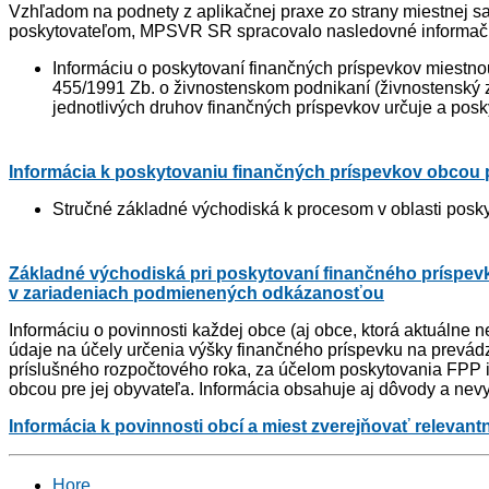
Vzhľadom na podnety z aplikačnej praxe zo strany miestnej s
poskytovateľom, MPSVR SR spracovalo nasledovné informačn
Informáciu o poskytovaní finančných príspevkov miestno
455/1991 Zb. o živnostenskom podnikaní (živnostenský zá
jednotlivých druhov finančných príspevkov určuje a posky
Informácia k poskytovaniu finančných príspevkov obcou 
Stručné základné východiská k procesom v oblasti posk
Základné východiská pri poskytovaní finančného príspev
v zariadeniach podmienených odkázanosťou
Informáciu o povinnosti každej obce (aj obce, ktorá aktuálne
údaje na účely určenia výšky finančného príspevku na prevád
príslušného rozpočtového roka, za účelom poskytovania FPP i
obcou pre jej obyvateľa. Informácia obsahuje aj dôvody a nevy
I
nformácia k povinnosti obcí a miest zverejňovať relevan
Hore