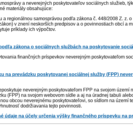
amosprávy a neverejných poskytovateľov sociálnych služieb, t
é materiály obsahujúce:
u a regionálnou samosprávou podľa zákona č. 448/2008 Z. z. o
kon) v znení neskorších predpisov a o povinnostiach obcí a mi
tuje príklady ich výpočtov.
podľa zákona o sociálnych službách na poskytovanie sociá
ytovania finančných príspevkov neverejným poskytovateľom soc
ku na prevádzku poskytovanej sociálnej služby (FPP) neve
 neposkytuje neverejným poskytovateľom FPP na svojom území na
zku (FPP) na svojom webovom sídle a aj na úradnej tabuli ale
nou obcou neverejnému poskytovateľovi, so sídlom na území te
hnutnosť dodržiavania tejto povinnosti.
tné údaje na účely určenia výšky finančného príspevku na 