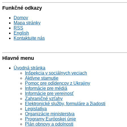
Funkčné odkazy
Domov
Mapa stránky
RSS
English
Kontaktujte nás
Hlavné menu
Úvodná stránka
Inšpekcia v sociálnych veciach
Aktívne starnutie
Pomoc pre odídencov z Ukrajiny
Informácie pre médiá
Informácie pre verejnosť
Zahraničné vzťahy
Elektronické služby, formuláre a žiadosti
Legislatíva
Organizácie ministerstva
Programy Európskej únie
Plán obnovy a odolnosti