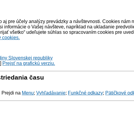
 aj pre účely analýzy prevádzky a návštevnosti. Cookies nám 
informácie o Vašej návšteve, napríklad na ukladanie predvoli
ijať všetko“ udeľujete súhlas so spracovaním cookies pre uved
 cookies.
diny Slovenskej republiky
y]
Prejsť na grafickú verziu.
triedania času
: Prejdi na
Menu
;
Vyhľadávanie
;
Funkčné odkazy
;
Pätičkové od