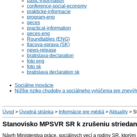
basic-information
conference-social-economy
prakticke-informacie
program-eng
geces
practical-information
geces-eng
Roundtables (ENG)
tlacova-sprava (SK)
news-release
bratislava-declaration
foto eng
foto sk
bratislava declaration sk
Sociálne inovácie
Nižšie riziko chudoby a sociálneho vylúčenia pre znevý
Úvod
>
Úvodná stránka
>
Informácie pre médiá
>
Aktuality
>
St
Stanovisko MPSVR SR k zrušeniu striedan
Návrh Ministerstva práce, sociálnych vecí a rodiny SR, ktorý