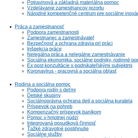
Potravinová a základná materiálna pomoc
Vzdelávanie zamestnancov rezortu
Národné kompetenčné centrum pre sociálne inová
Práca a zamestnanosť
Podpora zamestnanosti
Zamestnanec a zamestnávateľ
Bezpečnosť a ochrana zdravia pri práci
Inšpekcia práce
Nelegálna práca a nelegálne zamestnávanie
Sociálna ekonomika, sociálne podniky, rodinné po
Ex post konzultácie s podnikateľskými subjektmi
Koronavírus - pracovná a sociálna oblasť
Rodina a sociálna pomoc
Podpora rodín s deťmi
Detské skupiny
Sociálnoprávna ochrana detí a sociálna kuratela
Príspevok na pohreb
Kompenzačný príspevok baníkom
Pomoc v hmotnej núdzi
Integrovaná posudková činnosť
Ťažké zdravotné postihnutie
Sociálne služby