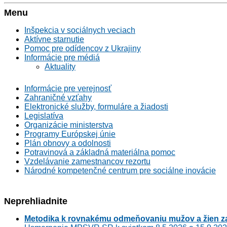
Menu
Inšpekcia v sociálnych veciach
Aktívne starnutie
Pomoc pre odídencov z Ukrajiny
Informácie pre médiá
Aktuality
Informácie pre verejnosť
Zahraničné vzťahy
Elektronické služby, formuláre a žiadosti
Legislatíva
Organizácie ministerstva
Programy Európskej únie
Plán obnovy a odolnosti
Potravinová a základná materiálna pomoc
Vzdelávanie zamestnancov rezortu
Národné kompetenčné centrum pre sociálne inovácie
Neprehliadnite
Metodika k rovnakému odmeňovaniu mužov a žien za