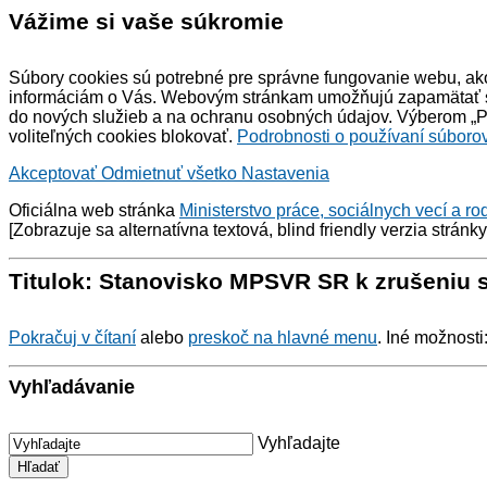
Vážime si vaše súkromie
Súbory cookies sú potrebné pre správne fungovanie webu, ako
informáciám o Vás. Webovým stránkam umožňujú zapamätať si 
do nových služieb a na ochranu osobných údajov. Výberom „Pr
voliteľných cookies blokovať.
Podrobnosti o používaní súborov
Akceptovať
Odmietnuť všetko
Nastavenia
Oficiálna web stránka
Ministerstvo práce, sociálnych vecí a ro
[Zobrazuje sa alternatívna textová,
blind friendly
verzia stránk
Titulok: Stanovisko MPSVR SR k zrušeniu s
Pokračuj v čítaní
alebo
preskoč na hlavné menu
. Iné možnosti
Vyhľadávanie
Vyhľadajte