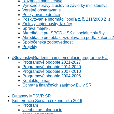
Rozpočet ministerstva
Výročné správy a účtovné závierky ministerstva
Verejné obstarávanie
Poskytovanie dotácií
Poskytovanie informácií podľa z. č. 211/2000 Z. z.
Zmluvy, objednávky, faktúry
Správa majetku
Akreditácie pre SPOD a SK a sociálne služby
Akreditácie pre oblasť vzdelávania podľa zákona 2
Spoločenská zodpovednosť
Projekty
/Slovensky/Riadenie a implementácie programov EÚ
Programové obdobie 2021-2027
Programové obdobie 2014-2020
Programové obdobie 2007-2013
Programové obdobie 2004-2006
Kontaktujte nás
Ochrana finančných záujmov EÚ v SR
Datasety MPSVR SR
Konferencia Sociálna ekonomika 2016
Program
vseobecne-informacie