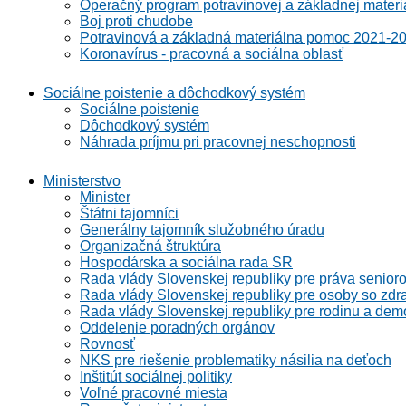
Operačný program potravinovej a základnej materi
Boj proti chudobe
Potravinová a základná materiálna pomoc 2021-2
Koronavírus - pracovná a sociálna oblasť
Sociálne poistenie a dôchodkový systém
Sociálne poistenie
Dôchodkový systém
Náhrada príjmu pri pracovnej neschopnosti
Ministerstvo
Minister
Štátni tajomníci
Generálny tajomník služobného úradu
Organizačná štruktúra
Hospodárska a sociálna rada SR
Rada vlády Slovenskej republiky pre práva senioro
Rada vlády Slovenskej republiky pre osoby so zdr
Rada vlády Slovenskej republiky pre rodinu a demo
Oddelenie poradných orgánov
Rovnosť
NKS pre riešenie problematiky násilia na deťoch
Inštitút sociálnej politiky
Voľné pracovné miesta