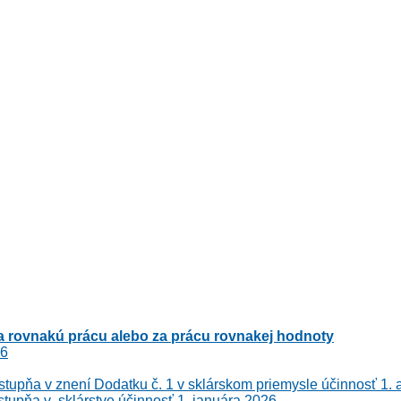
 rovnakú prácu alebo za prácu rovnakej hodnoty
26
stupňa v znení Dodatku č. 1 v sklárskom priemysle účinnosť 1.
stupňa v sklárstve účinnosť 1. januára 2026