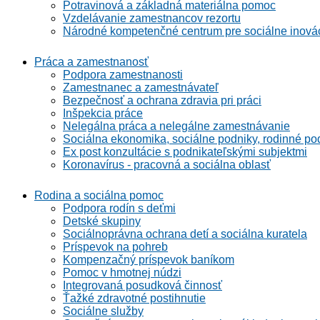
Potravinová a základná materiálna pomoc
Vzdelávanie zamestnancov rezortu
Národné kompetenčné centrum pre sociálne inová
Práca a zamestnanosť
Podpora zamestnanosti
Zamestnanec a zamestnávateľ
Bezpečnosť a ochrana zdravia pri práci
Inšpekcia práce
Nelegálna práca a nelegálne zamestnávanie
Sociálna ekonomika, sociálne podniky, rodinné po
Ex post konzultácie s podnikateľskými subjektmi
Koronavírus - pracovná a sociálna oblasť
Rodina a sociálna pomoc
Podpora rodín s deťmi
Detské skupiny
Sociálnoprávna ochrana detí a sociálna kuratela
Príspevok na pohreb
Kompenzačný príspevok baníkom
Pomoc v hmotnej núdzi
Integrovaná posudková činnosť
Ťažké zdravotné postihnutie
Sociálne služby