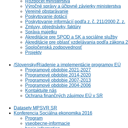
Rozpočet ministerstva
Výročné správy a účtovné závierky ministerstva
Verejné obstarávanie
Poskytovanie dotácií
Poskytovanie informácií podľa z. č. 211/2000 Z. z.
Zmluvy, objednávky, faktúry
Správa majetku
Akreditácie pre SPOD a SK a sociálne služby
Akreditácie pre oblasť vzdelávania podľa zákona 2
Spoločenská zodpovednosť
Projekty
/Slovensky/Riadenie a implementácie programov EÚ
Programové obdobie 2021-2027
Programové obdobie 2014-2020
Programové obdobie 2007-2013
Programové obdobie 2004-2006
Kontaktujte nás
Ochrana finančných záujmov EÚ v SR
Datasety MPSVR SR
Konferencia Sociálna ekonomika 2016
Program
vseobecne-informacie