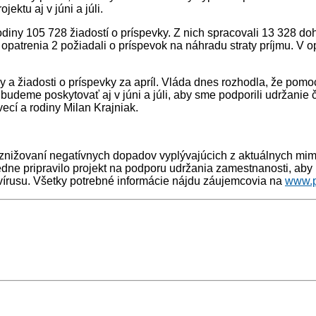
ktu aj v júni a júli.
rodiny 105 728 žiadostí o príspevky. Z nich spracovali 13 328 
patrenia 2 požiadali o príspevok na náhradu straty príjmu. V opa
zy a žiadosti o príspevky za apríl. Vláda dnes rozhodla, že pom
 budeme poskytovať aj v júni a júli, aby sme podporili udržani
vecí a rodiny Milan Krajniak.
ižovaní negatívnych dopadov vyplývajúcich z aktuálnych mimor
ledne pripravilo projekt na podporu udržania zamestnanosti, ab
írusu. Všetky potrebné informácie nájdu záujemcovia na
www.