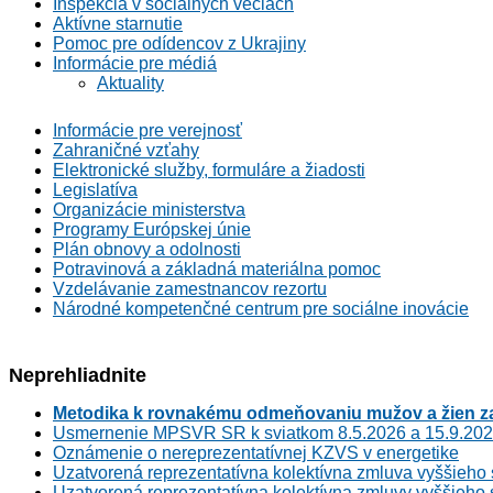
Inšpekcia v sociálnych veciach
Aktívne starnutie
Pomoc pre odídencov z Ukrajiny
Informácie pre médiá
Aktuality
Informácie pre verejnosť
Zahraničné vzťahy
Elektronické služby, formuláre a žiadosti
Legislatíva
Organizácie ministerstva
Programy Európskej únie
Plán obnovy a odolnosti
Potravinová a základná materiálna pomoc
Vzdelávanie zamestnancov rezortu
Národné kompetenčné centrum pre sociálne inovácie
Neprehliadnite
Metodika k rovnakému odmeňovaniu mužov a žien za
Usmernenie MPSVR SR k sviatkom 8.5.2026 a 15.9.20
Oznámenie o nereprezentatívnej KZVS v energetike
Uzatvorená reprezentatívna kolektívna zmluva vyššieho 
Uzatvorená reprezentatívna kolektívna zmluvy vyššieho 