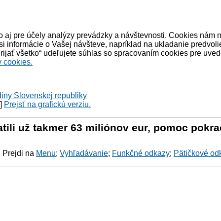
 aj pre účely analýzy prevádzky a návštevnosti. Cookies nám 
informácie o Vašej návšteve, napríklad na ukladanie predvoli
ijať všetko“ udeľujete súhlas so spracovaním cookies pre uved
 cookies.
diny Slovenskej republiky
y]
Prejsť na grafickú verziu.
ili už takmer 63 miliónov eur, pomoc pokrač
: Prejdi na
Menu
;
Vyhľadávanie
;
Funkčné odkazy
;
Pätičkové od