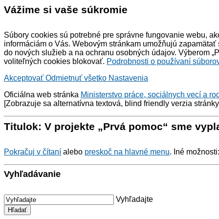
Vážime si vaše súkromie
Súbory cookies sú potrebné pre správne fungovanie webu, ako
informáciám o Vás. Webovým stránkam umožňujú zapamätať si 
do nových služieb a na ochranu osobných údajov. Výberom „Pr
voliteľných cookies blokovať.
Podrobnosti o používaní súborov
Akceptovať
Odmietnuť všetko
Nastavenia
Oficiálna web stránka
Ministerstvo práce, sociálnych vecí a ro
[Zobrazuje sa alternatívna textová,
blind friendly
verzia stránk
Titulok: V projekte „Prvá pomoc“ sme vyplat
Pokračuj v čítaní
alebo
preskoč na hlavné menu
. Iné možnosti
Vyhľadávanie
Vyhľadajte