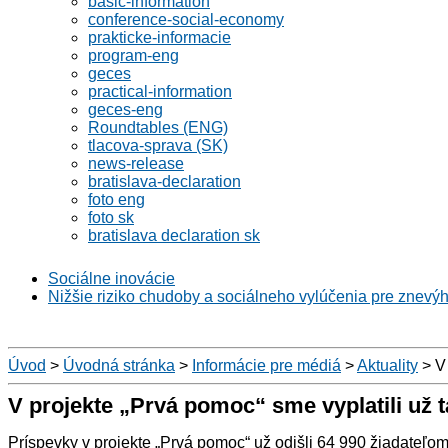
basic-information
conference-social-economy
prakticke-informacie
program-eng
geces
practical-information
geces-eng
Roundtables (ENG)
tlacova-sprava (SK)
news-release
bratislava-declaration
foto eng
foto sk
bratislava declaration sk
Sociálne inovácie
Nižšie riziko chudoby a sociálneho vylúčenia pre znevý
Úvod
>
Úvodná stránka
>
Informácie pre médiá
>
Aktuality
>
V 
V projekte „Prvá pomoc“ sme vyplatili už t
Príspevky v projekte „Prvá pomoc“ už odišli 64 990 žiadateľom.