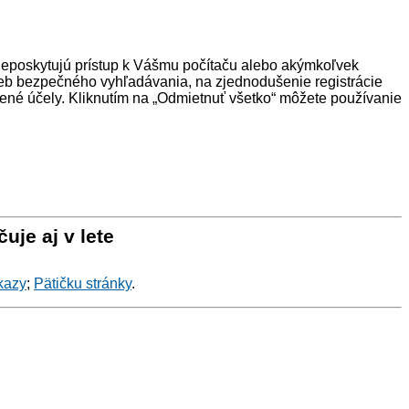
neposkytujú prístup k Vášmu počítaču alebo akýmkoľvek
eb bezpečného vyhľadávania, na zjednodušenie registrácie
ené účely. Kliknutím na „Odmietnuť všetko“ môžete používanie
uje aj v lete
kazy
;
Pätičku stránky
.