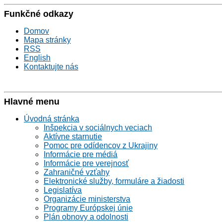
Funkčné odkazy
Domov
Mapa stránky
RSS
English
Kontaktujte nás
Hlavné menu
Úvodná stránka
Inšpekcia v sociálnych veciach
Aktívne starnutie
Pomoc pre odídencov z Ukrajiny
Informácie pre médiá
Informácie pre verejnosť
Zahraničné vzťahy
Elektronické služby, formuláre a žiadosti
Legislatíva
Organizácie ministerstva
Programy Európskej únie
Plán obnovy a odolnosti