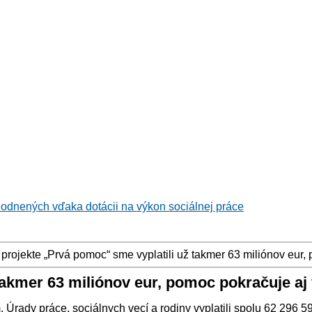
hodnených vďaka dotácii na výkon sociálnej práce
projekte „Prvá pomoc“ sme vyplatili už takmer 63 miliónov eur, 
akmer 63 miliónov eur, pomoc pokračuje aj 
 Úrady práce, sociálnych vecí a rodiny vyplatili spolu 62 296 59