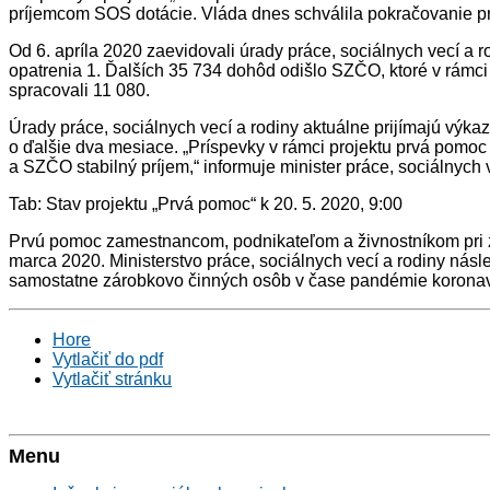
príjemcom SOS dotácie. Vláda dnes schválila pokračovanie proje
Od 6. apríla 2020 zaevidovali úrady práce, sociálnych vecí a 
opatrenia 1. Ďalších 35 734 dohôd odišlo SZČO, ktoré v rámci o
spracovali 11 080.
Úrady práce, sociálnych vecí a rodiny aktuálne prijímajú výka
o ďalšie dva mesiace. „Príspevky v rámci projektu prvá pomoc
a SZČO stabilný príjem,“ informuje minister práce, sociálnych 
Tab: Stav projektu „Prvá pomoc“ k 20. 5. 2020, 9:00
Prvú pomoc zamestnancom, podnikateľom a živnostníkom pri zn
marca 2020. Ministerstvo práce, sociálnych vecí a rodiny nás
samostatne zárobkovo činných osôb v čase pandémie koronav
Hore
Vytlačiť do pdf
Vytlačiť stránku
Menu