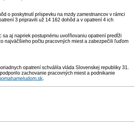
dohôd o poskytnutí príspevku na mzdy zamestnancov v rámci
trení 3 pripravili už 14 162 dohôd a v opatrení 4 ich
oc sa aj napriek postupnému uvoľňovaniu opatrení predĺži
e čo najväčšieho počtu pracovných miest a zabezpečili ľuďom
iadnych opatrení schválila vláda Slovenskej republiky 31.
y podporilo zachovanie pracovných miest a podnikanie
pomahameludom.sk
.