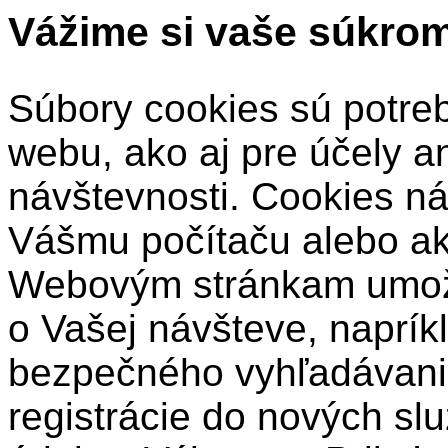
Vážime si vaše súkro
Súbory cookies sú potre
webu, ako aj pre účely a
návštevnosti. Cookies ná
Vášmu počítaču alebo a
Webovým stránkam umožň
o Vašej návšteve, naprík
bezpečného vyhľadávani
registrácie do nových sl