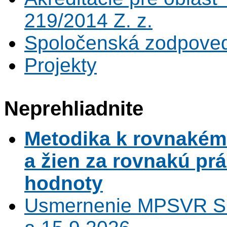
219/2014 Z. z.
Spoločenská zodpove
Projekty
Neprehliadnite
Metodika k rovnaké
a žien za rovnakú pr
hodnoty
Usmernenie MPSVR SR