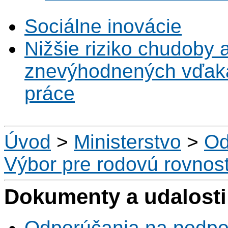
Sociálne inovácie
Nižšie riziko chudoby 
znevýhodnených vďaka 
práce
Úvod
>
Ministerstvo
>
Od
Výbor pre rodovú rovnos
Dokumenty a udalosti
Odporúčania na podpo