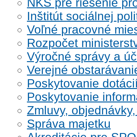
NKS pre riešenie pro
Inštitút sociálnej poli
Voľné pracovné mie
Rozpočet ministerst
Výročné správy a úč
Verejné obstarávani
Poskytovanie dotáci
Poskytovanie informá
Zmluvy, objednávky, 
Správa majetku