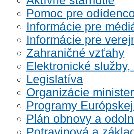
Aktívne starnutie
Pomoc pre odídenco
Informácie pre médi
Informácie pre verej
Zahraničné vzťahy
Elektronické služby,
Legislatíva
Organizácie ministe
Programy Európskej
Plán obnovy a odoln
Potravinová a zákla