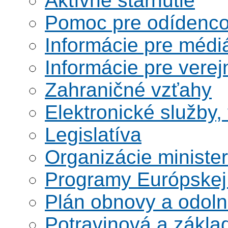
Aktívne starnutie
Pomoc pre odídenco
Informácie pre médi
Informácie pre verej
Zahraničné vzťahy
Elektronické služby,
Legislatíva
Organizácie ministe
Programy Európskej
Plán obnovy a odoln
Potravinová a zákla