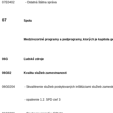
07E0402
- Ostatná štátna správa
07
Spolu
Medzirezortné programy a podprogramy, ktorých je kapitola 
06G
Ľudské zdroje
06G02
Kvalita služieb zamestnanosti
06G0204
- Skvalitnenie služieb poskytovaných inštitúciami služieb zamest
- opatrenie 1.2. SPD cieľ 3