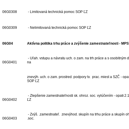
06G0308
- Limitovaná technická pomoc SOP ĽZ
06G0309
- Nelimitovaná technická pomoc SOP ĽZ
06G04
Aktívna politika trhu práce a zvýšenie zamestnateľnosti - M
- Uľah. vstupu a návratu uch. o zam. na trh práce a s osobitným
06G0401
na
znevýh. uch. o zam. prostred. podpory tv. prac. miest a SZČ - opat
SOP ĽZ
- Zlepšenie zamestnateľnosti sk. ohroz. soc. vylúčením - opatr.2.
06G0402
ĽZ
- Zvýš. .zamestnateľ. znevýhod. skupín na trhu práce a skupín oh
06G0403
.soc.