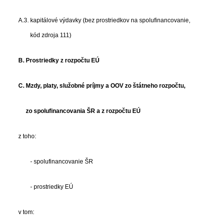
A.3. kapitálové výdavky (bez prostriedkov na spolufinancovanie,
kód zdroja 111)
B. Prostriedky z rozpočtu EÚ
C. Mzdy, platy, služobné príjmy a OOV zo štátneho rozpočtu,
zo spolufinancovania ŠR a z rozpočtu EÚ
z toho:
- spolufinancovanie ŠR
- prostriedky EÚ
v tom: