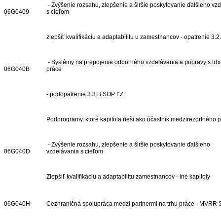
- Zvýšenie rozsahu, zlepšenie a širšie poskytovanie ďalšieho vzd
06G0409
s cieľom
zlepšiť kvalifikáciu a adaptabilitu u zamestnancov - opatrenie 3.
- Systémy na prepojenie odborného vzdelávania a prípravy s tr
06G040B
práce
- podopatrenie 3.3.B SOP ĽZ
Podprogramy, ktoré kapitola rieši ako účastník medzirezortného
- Zvýšenie rozsahu, zlepšenie a širšie poskytovanie ďalšieho
06G040D
vzdelávania s cieľom
Zlepšiť kvalifikáciu a adaptabilitu zamestnancov - iné kapitoly
06G040H
Cezhraničná spolupráca medzi partnermi na trhu práce - MVRR