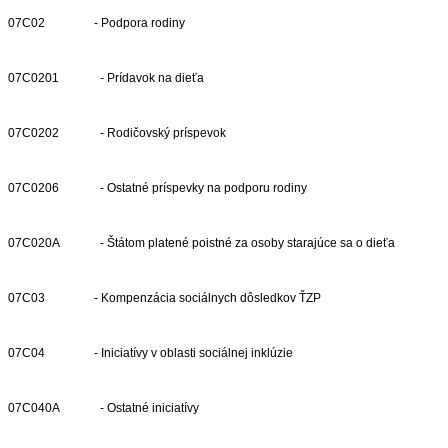
07C02
- Podpora rodiny
07C0201
- Prídavok na dieťa
07C0202
- Rodičovský príspevok
07C0206
- Ostatné príspevky na podporu rodiny
07C020A
- Štátom platené poistné za osoby starajúce sa o dieťa
07C03
- Kompenzácia sociálnych dôsledkov ŤZP
07C04
- Iniciatívy v oblasti sociálnej inklúzie
07C040A
- Ostatné iniciatívy