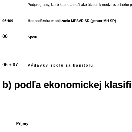
Podprogramy, ktoré kapitola rieši ako účastník medzirezortného
06H09
Hospodárska mobilizácia MPSVR SR (gestor MH SR)
06
Spolu
06 + 07
V ý d a v k y s p o l u z a k a p i t o l u
b) podľa ekonomickej klasif
Príjmy