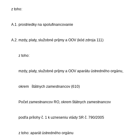
z toho:
A.1. prostriedky na spolufinancovanie
A.2. mzdy, platy, služobné príjmy a OOV (kód zdroja 111)
z toho:
mzdy, platy, služobné príjmy a OOV aparátu ústredného orgánu,
okrem štátnych zamestnancov (610)
Počet zamestnancov RO, okrem štátnych zamestnancov
podľa prílohy č. 1 k uzneseniu vlády SR č. 790/2005
z toho: aparát ústredného orgánu