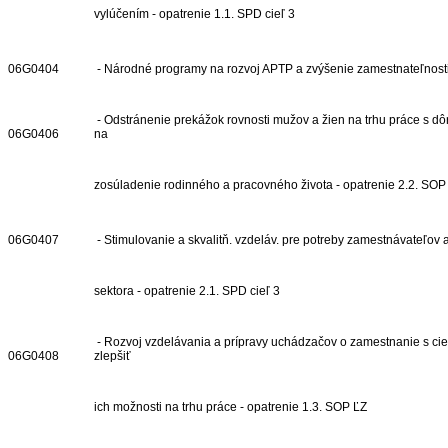
vylúčením - opatrenie 1.1. SPD cieľ 3
06G0404
- Národné programy na rozvoj APTP a zvýšenie zamestnateľnost
- Odstránenie prekážok rovnosti mužov a žien na trhu práce s d
06G0406
na
zosúladenie rodinného a pracovného života - opatrenie 2.2. SOP
06G0407
- Stimulovanie a skvalitň. vzdeláv. pre potreby zamestnávateľov 
sektora - opatrenie 2.1. SPD cieľ 3
- Rozvoj vzdelávania a prípravy uchádzačov o zamestnanie s ci
06G0408
zlepšiť
ich možnosti na trhu práce - opatrenie 1.3. SOP ĽZ