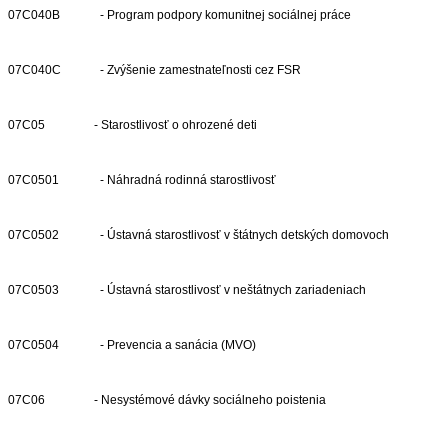
07C040B
- Program podpory komunitnej sociálnej práce
07C040C
- Zvýšenie zamestnateľnosti cez FSR
07C05
- Starostlivosť o ohrozené deti
07C0501
- Náhradná rodinná starostlivosť
07C0502
- Ústavná starostlivosť v štátnych detských domovoch
07C0503
- Ústavná starostlivosť v neštátnych zariadeniach
07C0504
- Prevencia a sanácia (MVO)
07C06
- Nesystémové dávky sociálneho poistenia