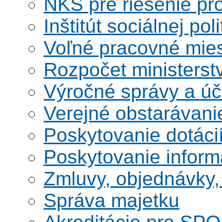
NKS pre riešenie pro
Inštitút sociálnej poli
Voľné pracovné mie
Rozpočet ministerst
Výročné správy a úč
Verejné obstarávani
Poskytovanie dotáci
Poskytovanie informá
Zmluvy, objednávky, 
Správa majetku