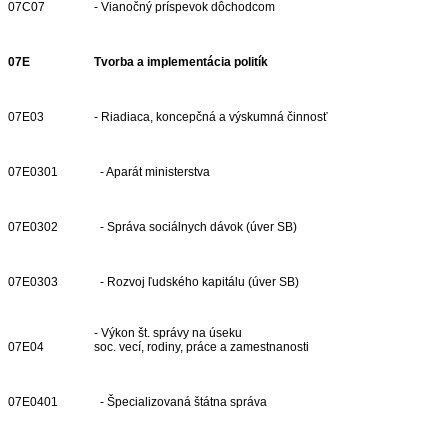
07C07
- Vianočný príspevok dôchodcom
07E
Tvorba a implementácia politík
07E03
- Riadiaca, koncepčná a výskumná činnosť
07E0301
- Aparát ministerstva
07E0302
- Správa sociálnych dávok (úver SB)
07E0303
- Rozvoj ľudského kapitálu (úver SB)
- Výkon št. správy na úseku
07E04
soc. vecí, rodiny, práce a zamestnanosti
07E0401
- Špecializovaná štátna správa