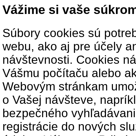
Vážime si vaše súkro
Súbory cookies sú potre
webu, ako aj pre účely a
návštevnosti. Cookies ná
Vášmu počítaču alebo a
Webovým stránkam umožň
o Vašej návšteve, naprík
bezpečného vyhľadávani
registrácie do nových sl