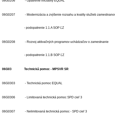
06G0206
- Opatrenie iniciatívy EQUAL
06G0207
- Modernizácia a zvýšenie rozsahu a kvality služieb zamestnanos
- podopatrenie 1.1.A SOP ĽZ
06G0208
- Rozvoj aktivačných programov uchádzačov o zamestnanie
- podopatrenie 1.1.B SOP ĽZ
06G03
Technická pomoc - MPSVR SR
06G0303
- Technická pomoc EQUAL
06G0306
- Limitovaná technická pomoc SPD cieľ 3
06G0307
- Nelimitovaná technická pomoc - SPD cieľ 3