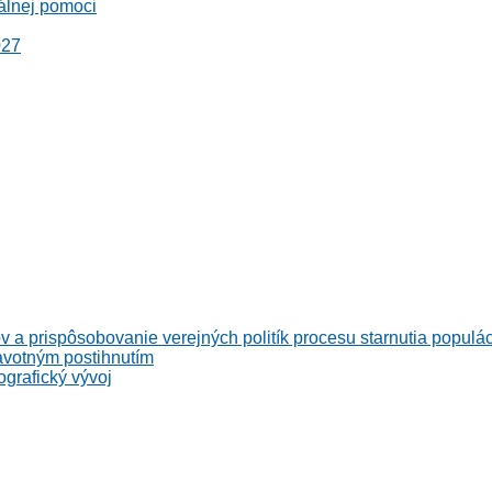
álnej pomoci
027
v a prispôsobovanie verejných politík procesu starnutia populá
avotným postihnutím
grafický vývoj