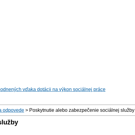
hodnených vďaka dotácii na výkon sociálnej práce
a odpovede
>
Poskytnutie alebo zabezpečenie sociálnej služby
služby