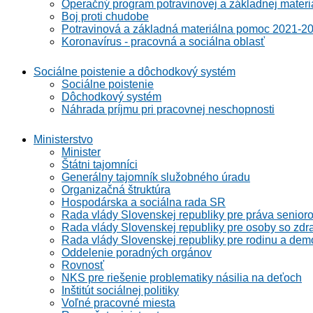
Operačný program potravinovej a základnej materi
Boj proti chudobe
Potravinová a základná materiálna pomoc 2021-2
Koronavírus - pracovná a sociálna oblasť
Sociálne poistenie a dôchodkový systém
Sociálne poistenie
Dôchodkový systém
Náhrada príjmu pri pracovnej neschopnosti
Ministerstvo
Minister
Štátni tajomníci
Generálny tajomník služobného úradu
Organizačná štruktúra
Hospodárska a sociálna rada SR
Rada vlády Slovenskej republiky pre práva senioro
Rada vlády Slovenskej republiky pre osoby so zdr
Rada vlády Slovenskej republiky pre rodinu a demo
Oddelenie poradných orgánov
Rovnosť
NKS pre riešenie problematiky násilia na deťoch
Inštitút sociálnej politiky
Voľné pracovné miesta