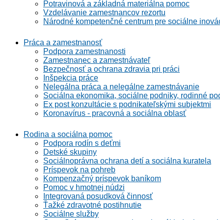
Potravinová a základná materiálna pomoc
Vzdelávanie zamestnancov rezortu
Národné kompetenčné centrum pre sociálne inová
Práca a zamestnanosť
Podpora zamestnanosti
Zamestnanec a zamestnávateľ
Bezpečnosť a ochrana zdravia pri práci
Inšpekcia práce
Nelegálna práca a nelegálne zamestnávanie
Sociálna ekonomika, sociálne podniky, rodinné po
Ex post konzultácie s podnikateľskými subjektmi
Koronavírus - pracovná a sociálna oblasť
Rodina a sociálna pomoc
Podpora rodín s deťmi
Detské skupiny
Sociálnoprávna ochrana detí a sociálna kuratela
Príspevok na pohreb
Kompenzačný príspevok baníkom
Pomoc v hmotnej núdzi
Integrovaná posudková činnosť
Ťažké zdravotné postihnutie
Sociálne služby