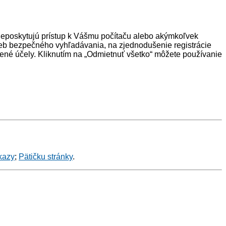
neposkytujú prístup k Vášmu počítaču alebo akýmkoľvek
eb bezpečného vyhľadávania, na zjednodušenie registrácie
ené účely. Kliknutím na „Odmietnuť všetko“ môžete používanie
kazy
;
Pätičku stránky
.