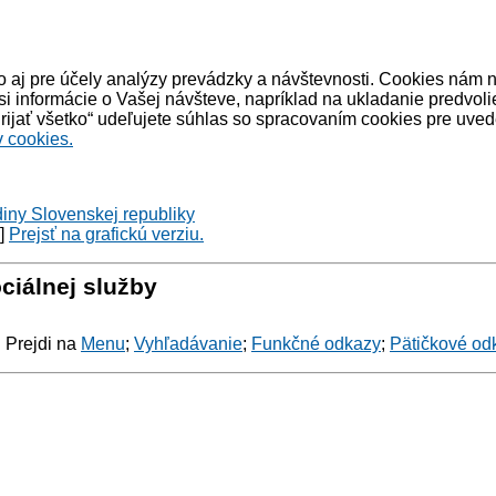
 aj pre účely analýzy prevádzky a návštevnosti. Cookies nám 
informácie o Vašej návšteve, napríklad na ukladanie predvoli
ijať všetko“ udeľujete súhlas so spracovaním cookies pre uved
 cookies.
diny Slovenskej republiky
y]
Prejsť na grafickú verziu.
ciálnej služby
: Prejdi na
Menu
;
Vyhľadávanie
;
Funkčné odkazy
;
Pätičkové od