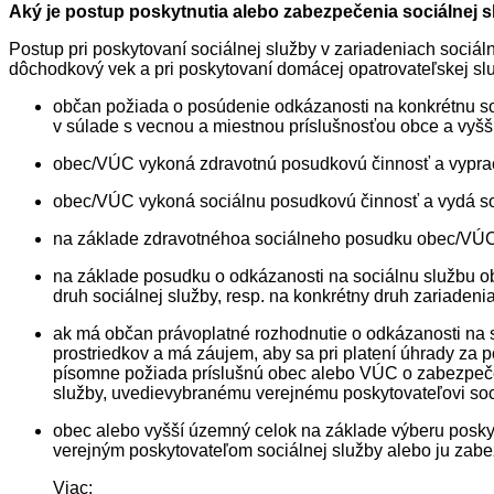
Aký je postup poskytnutia alebo zabezpečenia sociálnej 
Postup pri poskytovaní sociálnej služby v zariadeniach sociál
dôchodkový vek a pri poskytovaní domácej opatrovateľskej sl
občan požiada o posúdenie odkázanosti na konkrétnu soci
v súlade s vecnou a miestnou príslušnosťou obce a vyšši
obec/VÚC vykoná zdravotnú posudkovú činnosť a vyprac
obec/VÚC vykoná sociálnu posudkovú činnosť a vydá so
na základe zdravotnéhoa sociálneho posudku obec/VÚC 
na základe posudku o odkázanosti na sociálnu službu ob
druh sociálnej služby, resp. na konkrétny druh zariadeni
ak má občan právoplatné rozhodnutie o odkázanosti na s
prostriedkov a má záujem, aby sa pri platení úhrady za 
písomne požiada príslušnú obec alebo VÚC o zabezpeče
služby, uvedievybranému verejnému poskytovateľovi soci
obec alebo vyšší územný celok na základe výberu poskyt
verejným poskytovateľom sociálnej služby alebo ju zabez
Viac: