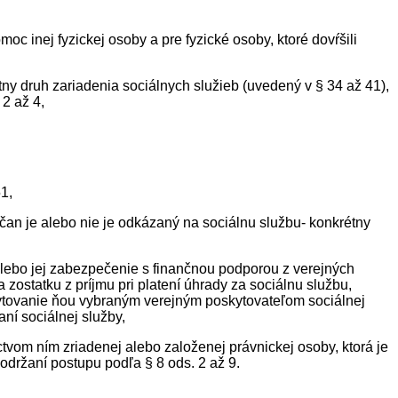
 inej fyzickej osoby a pre fyzické osoby, ktoré dovŕšili
ny druh zariadenia sociálnych služieb (uvedený v § 34 až 41),
2 až 4,
1,
an je alebo nie je odkázaný na sociálnu službu- konkrétny
alebo jej zabezpečenie s finančnou podporou z verejných
zostatku z príjmu pri platení úhrady za sociálnu službu,
ytovanie ňou vybraným verejným poskytovateľom sociálnej
ní sociálnej služby,
vom ním zriadenej alebo založenej právnickej osoby, ktorá je
održaní postupu podľa § 8 ods. 2 až 9.