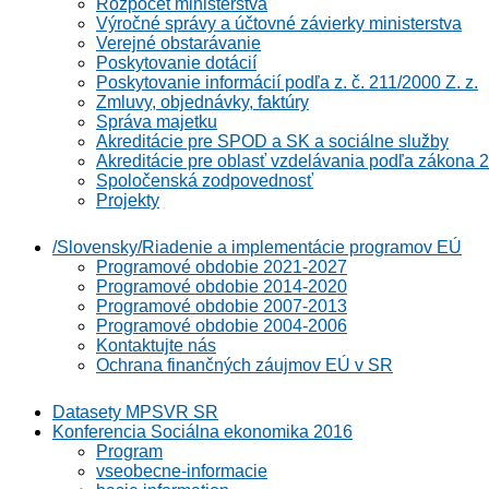
Rozpočet ministerstva
Výročné správy a účtovné závierky ministerstva
Verejné obstarávanie
Poskytovanie dotácií
Poskytovanie informácií podľa z. č. 211/2000 Z. z.
Zmluvy, objednávky, faktúry
Správa majetku
Akreditácie pre SPOD a SK a sociálne služby
Akreditácie pre oblasť vzdelávania podľa zákona 2
Spoločenská zodpovednosť
Projekty
/Slovensky/Riadenie a implementácie programov EÚ
Programové obdobie 2021-2027
Programové obdobie 2014-2020
Programové obdobie 2007-2013
Programové obdobie 2004-2006
Kontaktujte nás
Ochrana finančných záujmov EÚ v SR
Datasety MPSVR SR
Konferencia Sociálna ekonomika 2016
Program
vseobecne-informacie