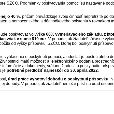
 pre SZČO. Podmienky poskytovania pomoci sú nastavené podob
enej o 40 %
, pričom prevádzkuje svoju činnosť nepretržite po
latenia nemocenského a dôchodkového poistenia v rovnakom trv
 bude poskytovať vo výške
60% vymeriavacieho základu, z ktor
viac však v sume 810 eur
. V prípade, ak žiadateľ súčasne vyk
dpočíta od výšky príspevku. SZČO, ktorej bol poskytnutí príspe
ne vyhlásenia o poskytnutí pomoci, a odoslať ju poštou alebo do
vnostníci majú možnosť aj elektronického podania prostredníc
 informácie a dokumenty, vrátane žiadosti o poskytnutie prísp
2 je
potrebné predložiť najneskôr do 30. apríla 2022
.
osti,
úrad práce vyhotoví dohodu o poskytnutí príspevku
. 
j dohody. V prípade, ak žiadateľ nemôže prísť na úrad osobn