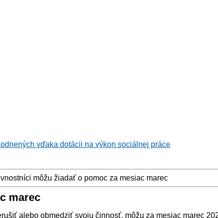
hodnených vďaka dotácii na výkon sociálnej práce
vnostníci môžu žiadať o pomoc za mesiac marec
ac marec
prerušiť alebo obmedziť svoju činnosť, môžu za mesiac marec 2