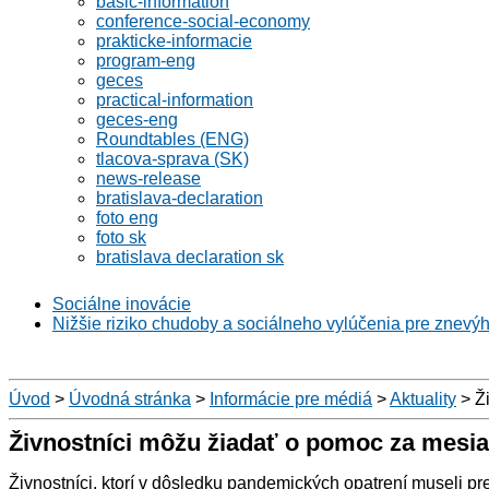
basic-information
conference-social-economy
prakticke-informacie
program-eng
geces
practical-information
geces-eng
Roundtables (ENG)
tlacova-sprava (SK)
news-release
bratislava-declaration
foto eng
foto sk
bratislava declaration sk
Sociálne inovácie
Nižšie riziko chudoby a sociálneho vylúčenia pre znevý
Úvod
>
Úvodná stránka
>
Informácie pre médiá
>
Aktuality
>
Ži
Živnostníci môžu žiadať o pomoc za mesi
Živnostníci, ktorí v dôsledku pandemických opatrení museli 