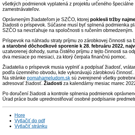
všetkých podmienok vyplatená z projektu určeného špeciálne
zamestnávateľov.
Oprávneným žiadateľom je SZČO, ktorej
poklesli tržby najm
žiadosti o príspevok. Súčasne musí byť splnená podmienka p
SZČO sa nevzťahuje na spoločnosti s ručením obmedzeným.
Príspevok na náhradu straty príjmu zo zárobkovej činnosti sa
a starobné dôchodkové sporenie k 28. februáru 2022, naj
uzatvorenej dohody, suma čistého príjmu z tejto činnosti sa o
dva mesiace po mesiaci, za ktorý čerpala finančnú pomoc.
Žiadatelia o príspevok musia vyplniť a podpísať žiadosť, vráta
podľa územného obvodu, kde vykonávajú zárobkovú činnosť. Ži
Na stránke
pomahameludom.sk
sú zverejnené všetky potrebné
adresovať žiadosť.
Žiadosti
za kalendárny mesiac marec 202
Po doručení žiadosti a kontrole splnenia podmienok oprávnen
Úrad práce bude uprednostňovať osobné podpísanie predmetne
Hore
Vytlačiť do pdf
Vytlačiť stránku