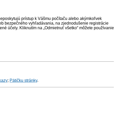
neposkytujú prístup k Vášmu počítaču alebo akýmkoľvek
eb bezpečného vyhľadávania, na zjednodušenie registrácie
ené účely. Kliknutím na „Odmietnuť všetko“ môžete používanie
kazy
;
Pätičku stránky
.