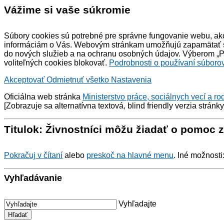
Vážime si vaše súkromie
Súbory cookies sú potrebné pre správne fungovanie webu, ako
informáciám o Vás. Webovým stránkam umožňujú zapamätať si 
do nových služieb a na ochranu osobných údajov. Výberom „Pr
voliteľných cookies blokovať.
Podrobnosti o používaní súborov
Akceptovať
Odmietnuť všetko
Nastavenia
Oficiálna web stránka
Ministerstvo práce, sociálnych vecí a ro
[Zobrazuje sa alternatívna textová,
blind friendly
verzia stránk
Titulok: Živnostníci môžu žiadať o pomoc 
Pokračuj v čítaní
alebo
preskoč na hlavné menu
. Iné možnosti
Vyhľadávanie
Vyhľadajte