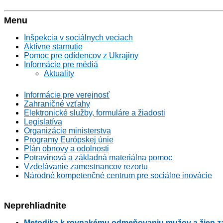
Menu
Inšpekcia v sociálnych veciach
Aktívne starnutie
Pomoc pre odídencov z Ukrajiny
Informácie pre médiá
Aktuality
Informácie pre verejnosť
Zahraničné vzťahy
Elektronické služby, formuláre a žiadosti
Legislatíva
Organizácie ministerstva
Programy Európskej únie
Plán obnovy a odolnosti
Potravinová a základná materiálna pomoc
Vzdelávanie zamestnancov rezortu
Národné kompetenčné centrum pre sociálne inovácie
Neprehliadnite
Metodika k rovnakému odmeňovaniu mužov a žien za