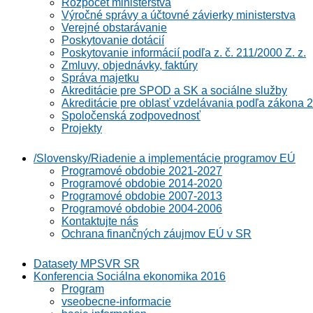
Rozpočet ministerstva
Výročné správy a účtovné závierky ministerstva
Verejné obstarávanie
Poskytovanie dotácií
Poskytovanie informácií podľa z. č. 211/2000 Z. z.
Zmluvy, objednávky, faktúry
Správa majetku
Akreditácie pre SPOD a SK a sociálne služby
Akreditácie pre oblasť vzdelávania podľa zákona 2
Spoločenská zodpovednosť
Projekty
/Slovensky/Riadenie a implementácie programov EÚ
Programové obdobie 2021-2027
Programové obdobie 2014-2020
Programové obdobie 2007-2013
Programové obdobie 2004-2006
Kontaktujte nás
Ochrana finančných záujmov EÚ v SR
Datasety MPSVR SR
Konferencia Sociálna ekonomika 2016
Program
vseobecne-informacie