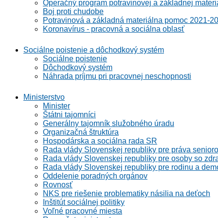
Operačný program potravinovej a základnej materi
Boj proti chudobe
Potravinová a základná materiálna pomoc 2021-2
Koronavírus - pracovná a sociálna oblasť
Sociálne poistenie a dôchodkový systém
Sociálne poistenie
Dôchodkový systém
Náhrada príjmu pri pracovnej neschopnosti
Ministerstvo
Minister
Štátni tajomníci
Generálny tajomník služobného úradu
Organizačná štruktúra
Hospodárska a sociálna rada SR
Rada vlády Slovenskej republiky pre práva senioro
Rada vlády Slovenskej republiky pre osoby so zdr
Rada vlády Slovenskej republiky pre rodinu a demo
Oddelenie poradných orgánov
Rovnosť
NKS pre riešenie problematiky násilia na deťoch
Inštitút sociálnej politiky
Voľné pracovné miesta