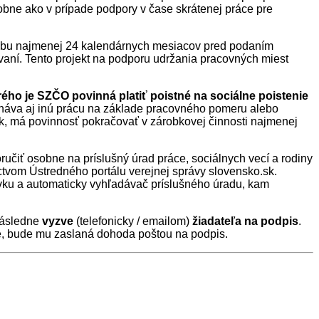
ne ako v prípade podpory v čase skrátenej práce pre
 dobu najmenej 24 kalendárnych mesiacov pred podaním
aní. Tento projekt na podporu udržania pracovných miest
ého je SZČO povinná platiť poistné na sociálne poistenie
onáva aj inú prácu na základe pracovného pomeru alebo
vok, má povinnosť pokračovať v zárobkovej činnosti najmenej
ručiť osobne na príslušný úrad práce, sociálnych vecí a rodiny
tvom Ústredného portálu verejnej správy slovensko.sk.
evku a automaticky vyhľadávač príslušného úradu, kam
Následne
vyzve
(telefonicky / emailom)
žiadateľa na podpis
.
e, bude mu zaslaná dohoda poštou na podpis.