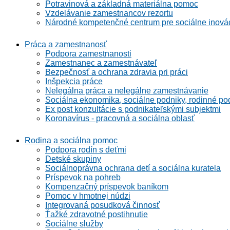
Potravinová a základná materiálna pomoc
Vzdelávanie zamestnancov rezortu
Národné kompetenčné centrum pre sociálne inová
Práca a zamestnanosť
Podpora zamestnanosti
Zamestnanec a zamestnávateľ
Bezpečnosť a ochrana zdravia pri práci
Inšpekcia práce
Nelegálna práca a nelegálne zamestnávanie
Sociálna ekonomika, sociálne podniky, rodinné po
Ex post konzultácie s podnikateľskými subjektmi
Koronavírus - pracovná a sociálna oblasť
Rodina a sociálna pomoc
Podpora rodín s deťmi
Detské skupiny
Sociálnoprávna ochrana detí a sociálna kuratela
Príspevok na pohreb
Kompenzačný príspevok baníkom
Pomoc v hmotnej núdzi
Integrovaná posudková činnosť
Ťažké zdravotné postihnutie
Sociálne služby