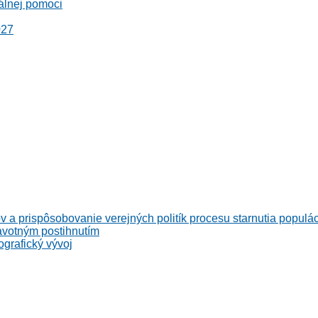
álnej pomoci
027
v a prispôsobovanie verejných politík procesu starnutia populá
avotným postihnutím
grafický vývoj