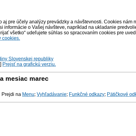
 aj pre účely analýzy prevádzky a návštevnosti. Cookies nám 
informácie o Vašej návšteve, napríklad na ukladanie predvoli
ijať všetko“ udeľujete súhlas so spracovaním cookies pre uved
 cookies.
diny Slovenskej republiky
y]
Prejsť na grafickú verziu.
za mesiac marec
: Prejdi na
Menu
;
Vyhľadávanie
;
Funkčné odkazy
;
Pätičkové od