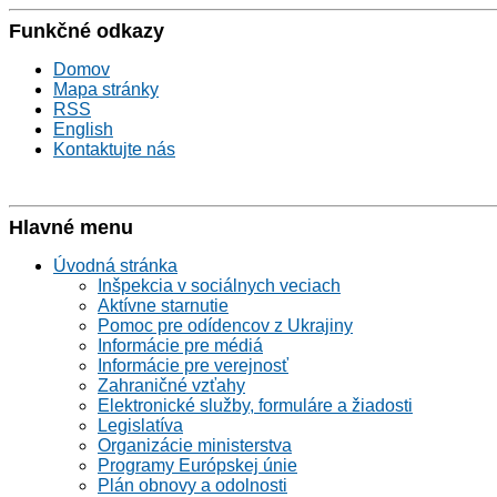
Funkčné odkazy
Domov
Mapa stránky
RSS
English
Kontaktujte nás
Hlavné menu
Úvodná stránka
Inšpekcia v sociálnych veciach
Aktívne starnutie
Pomoc pre odídencov z Ukrajiny
Informácie pre médiá
Informácie pre verejnosť
Zahraničné vzťahy
Elektronické služby, formuláre a žiadosti
Legislatíva
Organizácie ministerstva
Programy Európskej únie
Plán obnovy a odolnosti