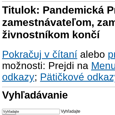
Titulok: Pandemická 
zamestnávateľom, za
živnostníkom končí
Pokračuj v čítaní
alebo
p
možnosti: Prejdi na
Men
odkazy
;
Pätičkové odkaz
Vyhľadávanie
Vyhľadajte