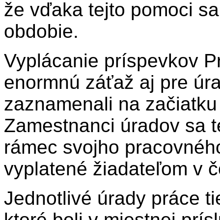
že vďaka tejto pomoci sa
obdobie.
Vyplácanie príspevkov P
enormnú záťaž aj pre úr
zaznamenali na začiatku 
Zamestnanci úradov sa te
rámec svojho pracovného
vyplatené žiadateľom v č
Jednotlivé úrady práce ti
ktoré boli v miestnej prí