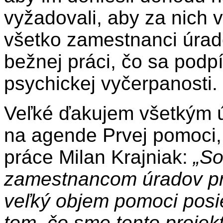
vyžadovali, aby za nich v
všetko zamestnanci úrado
bežnej práci, čo sa podpí
psychickej vyčerpanosti.
Veľké ďakujem všetkým úr
na agende Prvej pomoci, 
práce Milan Krajniak:
„So
zamestnancom úradov prá
veľký objem pomoci posi
tom, čo sme tento projekt