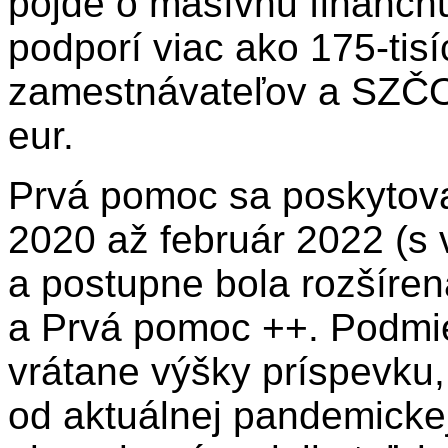
pôjde o masívnu finančn
podporí viac ako 175-tisíc
zamestnávateľov a SZČO,
eur.
Prvá pomoc sa poskytov
2020 až február 2022 (s
a postupne bola rozšíre
a Prvá pomoc ++. Podmi
vrátane výšky príspevku, 
od aktuálnej pandemickej