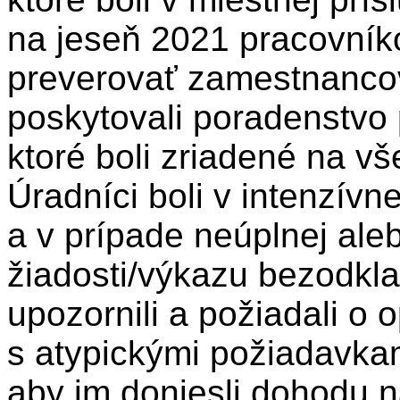
na jeseň 2021 pracovník
preverovať zamestnancov 
poskytovali poradenstvo 
ktoré boli zriadené na v
Úradníci boli v intenzívn
a v prípade neúplnej ale
žiadosti/výkazu bezodkl
upozornili a požiadali o o
s atypickými požiadavkami
aby im doniesli dohodu n