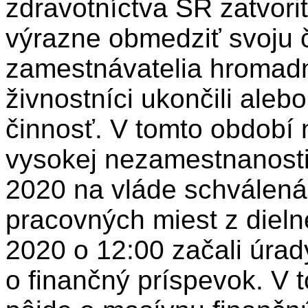
zdravotníctva SR zatvori
výrazne obmedziť svoju č
zamestnávatelia hromad
živnostníci ukončili aleb
činnosť. V tomto období n
vysokej nezamestnanosti
2020 na vláde schválen
pracovných miest z dielne
2020 o 12:00 začali úrady
o finančný príspevok. V t