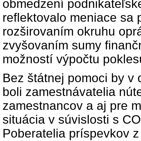
obmedzení podnikateľskej
reflektovalo meniace sa 
rozširovaním okruhu opr
zvyšovaním sumy finančn
možností výpočtu poklesu
Bez štátnej pomoci by v
boli zamestnávatelia nút
zamestnancov a aj pre m
situácia v súvislosti s C
Poberatelia príspevkov z