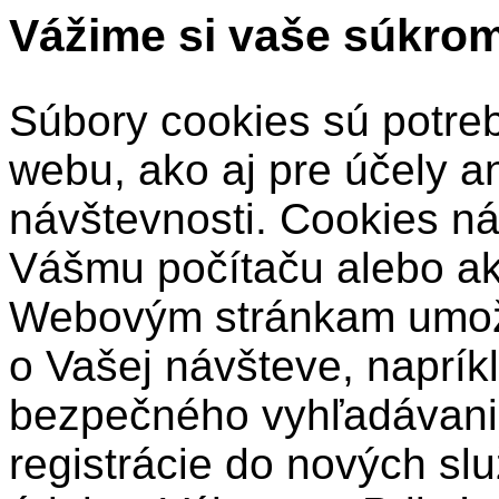
Vážime si vaše súkro
Súbory cookies sú potre
webu, ako aj pre účely a
návštevnosti. Cookies ná
Vášmu počítaču alebo a
Webovým stránkam umožň
o Vašej návšteve, naprík
bezpečného vyhľadávani
registrácie do nových sl