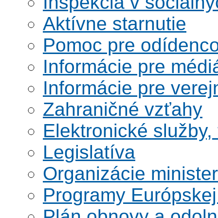
Inšpekcia v sociáln
Aktívne starnutie
Pomoc pre odídenco
Informácie pre médi
Informácie pre verej
Zahraničné vzťahy
Elektronické služby,
Legislatíva
Organizácie ministe
Programy Európskej
Plán obnovy a odoln