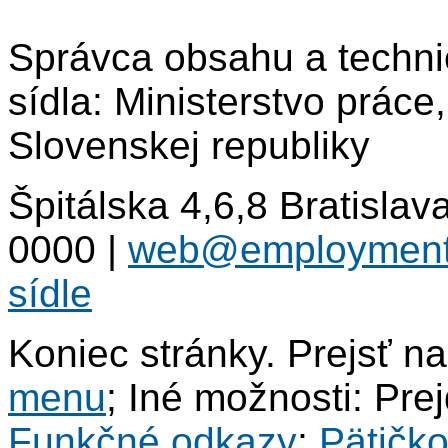
Správca obsahu a techni
sídla: Ministerstvo práce
Slovenskej republiky
Špitálska 4,6,8 Bratisla
0000
|
web@employment
sídle
Koniec stránky. Prejsť n
menu
; Iné možnosti: Pre
Funkčné odkazy
;
Pätičk