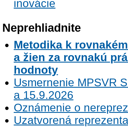
inovácie
Neprehliadnite
Metodika k rovnaké
a žien za rovnakú pr
hodnoty
Usmernenie MPSVR SR
a 15.9.2026
Oznámenie o nerepreze
Uzatvorená reprezenta