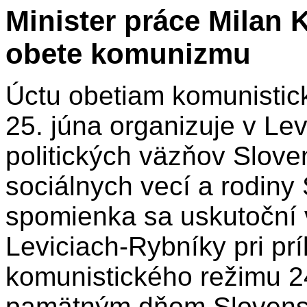
Minister práce Milan K
obete komunizmu
Úctu obetiam komunistick
25. júna organizuje v Le
politických väzňov Slove
sociálnych vecí a rodiny 
spomienka sa uskutoční v
Leviciach-Rybníky pri prí
komunistického režimu 24
pamätným dňom Slovensk