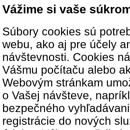
Vážime si vaše súkro
Súbory cookies sú potre
webu, ako aj pre účely a
návštevnosti. Cookies ná
Vášmu počítaču alebo a
Webovým stránkam umožň
o Vašej návšteve, naprík
bezpečného vyhľadávani
registrácie do nových sl