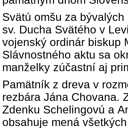
Svätú omšu za bývalých p
sv. Ducha Svätého v Lev
vojenský ordinár biskup 
Slávnostného aktu sa okr
manželky zúčastní aj pri
Pamätník z dreva v rozme
rezbára Jána Chovana. 
Zdenku Schelingovú a A
obsahuje mená všetkých 