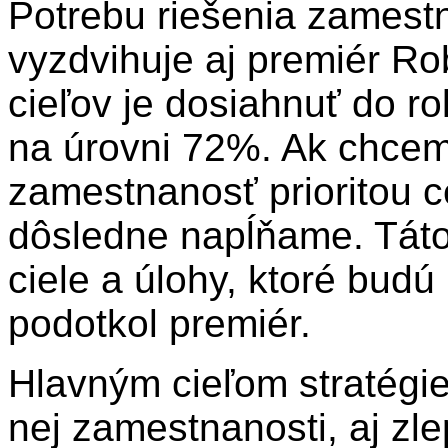
Potrebu riešenia zamestn
vyzdvihuje aj premiér Ro
cieľov je dosiahnuť do 
na úrovni 72%. Ak chcem
zamestnanosť prioritou ce
dôsledne napĺňame. Táto 
ciele a úlohy, ktoré budú 
podotkol premiér.
Hlavným cieľom stratégie
nej zamestnanosti, aj zl