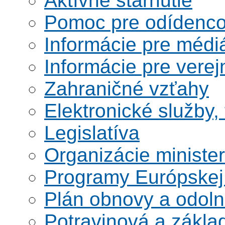
Aktívne starnutie
Pomoc pre odídenco
Informácie pre médi
Informácie pre verej
Zahraničné vzťahy
Elektronické služby,
Legislatíva
Organizácie ministe
Programy Európskej
Plán obnovy a odoln
Potravinová a zákla