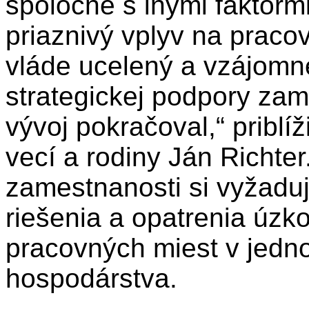
spoločne s inými faktor
priaznivý vplyv na praco
vláde ucelený a vzájomn
strategickej podpory zam
vývoj pokračoval,“ priblíž
vecí a rodiny Ján Richte
zamestnanosti si vyžadu
riešenia a opatrenia úzk
pracovných miest v jedno
hospodárstva.