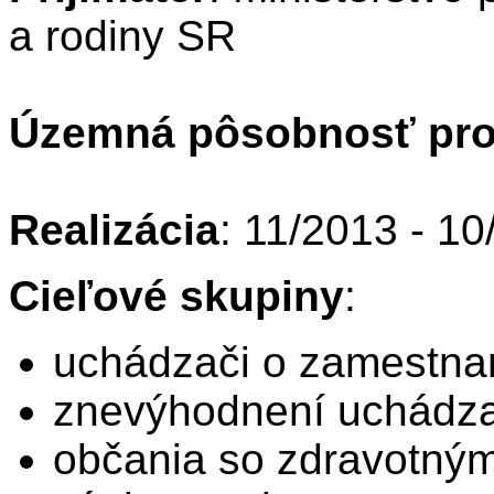
a rodiny SR
Územná pôsobnosť pro
Realizácia
: 11/2013 - 1
Cieľové skupiny
:
uchádzači o zamestna
znevýhodnení uchádza
občania so zdravotným