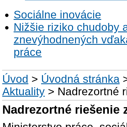
Sociálne inovácie
Nižšie riziko chudoby 
znevýhodnených vďaka 
práce
Úvod
>
Úvodná stránka
Aktuality
>
Nadrezortné r
Nadrezortné riešenie
Ministerstvo práce, soci