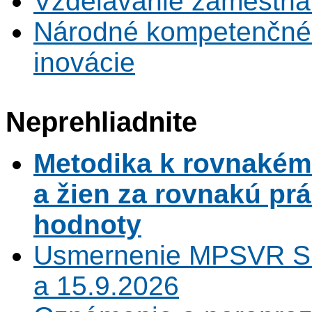
Vzdelávanie zamestna
Národné kompetenčné 
inovácie
Neprehliadnite
Metodika k rovnaké
a žien za rovnakú pr
hodnoty
Usmernenie MPSVR SR
a 15.9.2026