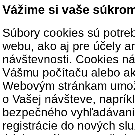
Vážime si vaše súkro
Súbory cookies sú potre
webu, ako aj pre účely a
návštevnosti. Cookies ná
Vášmu počítaču alebo a
Webovým stránkam umožň
o Vašej návšteve, naprík
bezpečného vyhľadávani
registrácie do nových sl