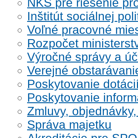
NKS pre riešenie pro
Inštitút sociálnej poli
Voľné pracovné mie
Rozpočet ministerst
Výročné správy a úč
Verejné obstarávani
Poskytovanie dotáci
Poskytovanie informá
Zmluvy, objednávky, 
Správa majetku