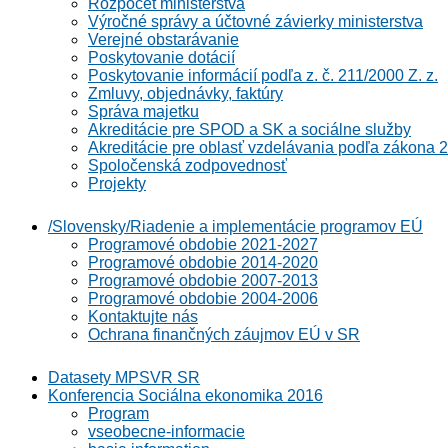
Rozpočet ministerstva
Výročné správy a účtovné závierky ministerstva
Verejné obstarávanie
Poskytovanie dotácií
Poskytovanie informácií podľa z. č. 211/2000 Z. z.
Zmluvy, objednávky, faktúry
Správa majetku
Akreditácie pre SPOD a SK a sociálne služby
Akreditácie pre oblasť vzdelávania podľa zákona 2
Spoločenská zodpovednosť
Projekty
/Slovensky/Riadenie a implementácie programov EÚ
Programové obdobie 2021-2027
Programové obdobie 2014-2020
Programové obdobie 2007-2013
Programové obdobie 2004-2006
Kontaktujte nás
Ochrana finančných záujmov EÚ v SR
Datasety MPSVR SR
Konferencia Sociálna ekonomika 2016
Program
vseobecne-informacie