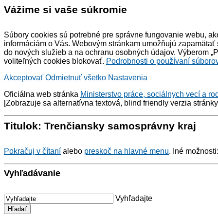
Vážime si vaše súkromie
Súbory cookies sú potrebné pre správne fungovanie webu, ako
informáciám o Vás. Webovým stránkam umožňujú zapamätať si 
do nových služieb a na ochranu osobných údajov. Výberom „Pr
voliteľných cookies blokovať.
Podrobnosti o používaní súborov
Akceptovať
Odmietnuť všetko
Nastavenia
Oficiálna web stránka
Ministerstvo práce, sociálnych vecí a ro
[Zobrazuje sa alternatívna textová,
blind friendly
verzia stránk
Titulok: Trenčiansky samosprávny kraj
Pokračuj v čítaní
alebo
preskoč na hlavné menu
. Iné možnosti
Vyhľadávanie
Vyhľadajte