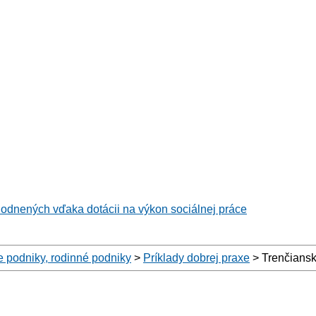
hodnených vďaka dotácii na výkon sociálnej práce
e podniky, rodinné podniky
>
Príklady dobrej praxe
>
Trenčiansk