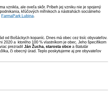
a vznikla, ale oveľa skôr. Príbeh jej vzniku nie je spojený
podnikania, kľúčových míľnikoch a nástrahách sociálneho
i
FarmaPark Lubina
.
sád od Bošáckych kopaníc. Dnes má obec cez tisíc obyvateľov.
júni 2020 a ktorého 100 % vlastníkom je obec. Jeho špecifikom
viac prezradil
Ján Žucha, starosta obce
a štatutár
lka, či obecný úrad. Teplo poskytujeme aj pre obyvateľov