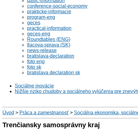
basic-information
conference-social-economy
prakticke-informacie
program-eng
geces
practical-information
geces-eng
Roundtables (ENG)
tlacova-sprava (SK)
news-release
bratislava-declaration
foto eng
foto sk
bratislava declaration sk
Sociálne inovácie
Nižšie riziko chudoby a sociálneho vylúčenia pre znevý
Úvod
>
Práca a zamestnanosť
>
Sociálna ekonomika, sociáln
Trenčiansky samosprávny kraj