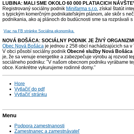
LUBINA:
MALI SME OKOLO 60 000 PLATIACICH NÁVŠT
Registrovaný sociálny podnik
Minifarma
s.r.o.
získal štatút int
s typickým komerčným podnikateľským plánom, ale skôr s neč
podnikania, ako aj plánoch do budúcnosti sme sa rozprávali 
Viac na FB stránke Sociálna ekonomika.
NOVÁ BOŠÁCA:
SOCIÁLNY PODNIK JE ŽIVÝ ORGANIZM
Obec Nová Bošáca
je jednou z 258 obcí nachádzajúcich sa v 
V obci pôsobí sociálny podnik
Obecné služby Nová Bošáca s
je, že sa venuje energetike a zabezpečuje výrobu aj rozvod te
sociálneho podniku: "V našom obecnom podniku vyrábame teplo
obce. Konkrétne vykurujeme rodinné domy."
Hore
Vytlačiť do pdf
Vytlačiť stránku
Menu
Podpora zamestnanosti
Zamestnanec a zamestnávateľ