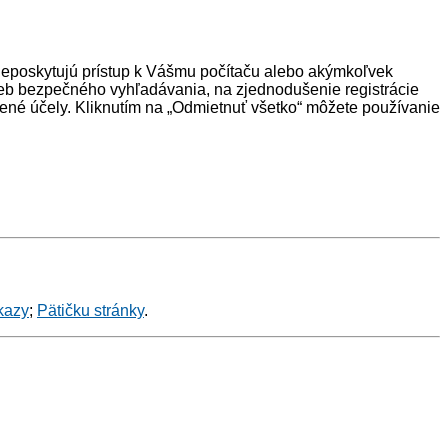
neposkytujú prístup k Vášmu počítaču alebo akýmkoľvek
eb bezpečného vyhľadávania, na zjednodušenie registrácie
ené účely. Kliknutím na „Odmietnuť všetko“ môžete používanie
kazy
;
Pätičku stránky
.