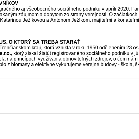
EVNÍKOV
egračného aj všeobecného sociálneho podniku v apríli 2020. Farm
akaným záujmom a dopytom zo strany verejnosti. O začiatkoch 
s Katarínou Ježíkovou a Antonom Ježíkom, majiteľmi a konateľm
US, O KTORÝ SA TREBA STARAŤ
Trenčianskom kraji, ktorá vznikla v roku 1950 odčlenením 23 o
.r.o.
, ktorý získal štatút registrovaného sociálneho podniku v 
pla na princípoch využívania obnoviteľných zdrojov, o čom nám 
 z biomasy a efektívne vykurujeme verejné budovy - škola, škô