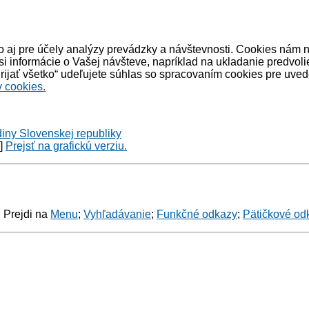
 aj pre účely analýzy prevádzky a návštevnosti. Cookies nám 
informácie o Vašej návšteve, napríklad na ukladanie predvoli
ijať všetko“ udeľujete súhlas so spracovaním cookies pre uved
 cookies.
diny Slovenskej republiky
y]
Prejsť na grafickú verziu.
: Prejdi na
Menu
;
Vyhľadávanie
;
Funkčné odkazy
;
Pätičkové od