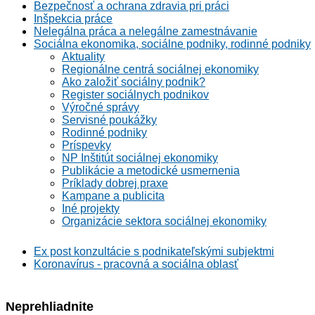
Bezpečnosť a ochrana zdravia pri práci
Inšpekcia práce
Nelegálna práca a nelegálne zamestnávanie
Sociálna ekonomika, sociálne podniky, rodinné podniky
Aktuality
Regionálne centrá sociálnej ekonomiky
Ako založiť sociálny podnik?
Register sociálnych podnikov
Výročné správy
Servisné poukážky
Rodinné podniky
Príspevky
NP Inštitút sociálnej ekonomiky
Publikácie a metodické usmernenia
Príklady dobrej praxe
Kampane a publicita
Iné projekty
Organizácie sektora sociálnej ekonomiky
Ex post konzultácie s podnikateľskými subjektmi
Koronavírus - pracovná a sociálna oblasť
Neprehliadnite