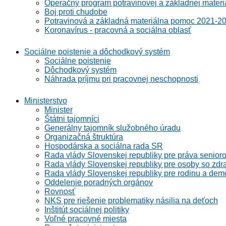
Operačný program potravinovej a základnej materi
Boj proti chudobe
Potravinová a základná materiálna pomoc 2021-2
Koronavírus - pracovná a sociálna oblasť
Sociálne poistenie a dôchodkový systém
Sociálne poistenie
Dôchodkový systém
Náhrada príjmu pri pracovnej neschopnosti
Ministerstvo
Minister
Štátni tajomníci
Generálny tajomník služobného úradu
Organizačná štruktúra
Hospodárska a sociálna rada SR
Rada vlády Slovenskej republiky pre práva senioro
Rada vlády Slovenskej republiky pre osoby so zdr
Rada vlády Slovenskej republiky pre rodinu a demo
Oddelenie poradných orgánov
Rovnosť
NKS pre riešenie problematiky násilia na deťoch
Inštitút sociálnej politiky
Voľné pracovné miesta