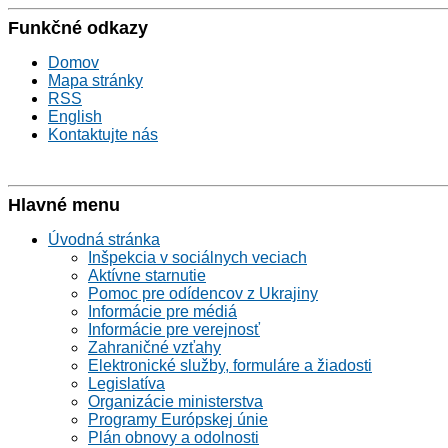
Funkčné odkazy
Domov
Mapa stránky
RSS
English
Kontaktujte nás
Hlavné menu
Úvodná stránka
Inšpekcia v sociálnych veciach
Aktívne starnutie
Pomoc pre odídencov z Ukrajiny
Informácie pre médiá
Informácie pre verejnosť
Zahraničné vzťahy
Elektronické služby, formuláre a žiadosti
Legislatíva
Organizácie ministerstva
Programy Európskej únie
Plán obnovy a odolnosti