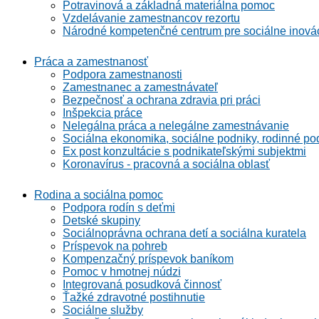
Potravinová a základná materiálna pomoc
Vzdelávanie zamestnancov rezortu
Národné kompetenčné centrum pre sociálne inová
Práca a zamestnanosť
Podpora zamestnanosti
Zamestnanec a zamestnávateľ
Bezpečnosť a ochrana zdravia pri práci
Inšpekcia práce
Nelegálna práca a nelegálne zamestnávanie
Sociálna ekonomika, sociálne podniky, rodinné po
Ex post konzultácie s podnikateľskými subjektmi
Koronavírus - pracovná a sociálna oblasť
Rodina a sociálna pomoc
Podpora rodín s deťmi
Detské skupiny
Sociálnoprávna ochrana detí a sociálna kuratela
Príspevok na pohreb
Kompenzačný príspevok baníkom
Pomoc v hmotnej núdzi
Integrovaná posudková činnosť
Ťažké zdravotné postihnutie
Sociálne služby