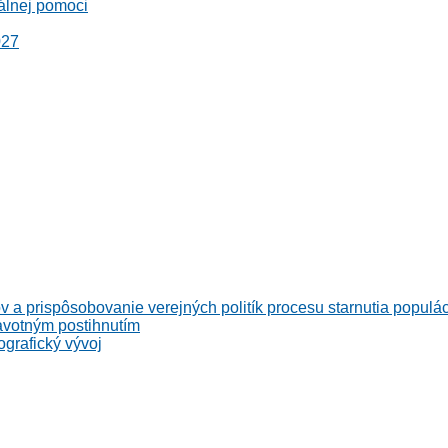
álnej pomoci
027
v a prispôsobovanie verejných politík procesu starnutia populá
avotným postihnutím
grafický vývoj