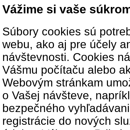
Vážime si vaše súkro
Súbory cookies sú potre
webu, ako aj pre účely a
návštevnosti. Cookies ná
Vášmu počítaču alebo a
Webovým stránkam umožň
o Vašej návšteve, naprík
bezpečného vyhľadávani
registrácie do nových sl