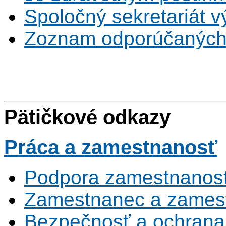
Spoločný sekretariát v
Zoznam odporúčaných
Pätičkové odkazy
Práca
a zamestnanosť
Podpora zamestnanost
Zamestnanec a zamest
Bezpečnosť a ochrana z