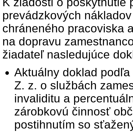
K žiadosti o poskytnutie
prevádzkových nákladov 
chráneného pracoviska a
na dopravu zamestnancov
žiadateľ nasledujúce dok
Aktuálny doklad podľa 
Z. z. o službách zames
invaliditu a percentuá
zárobkovú činnosť ob
postihnutím so sťažen