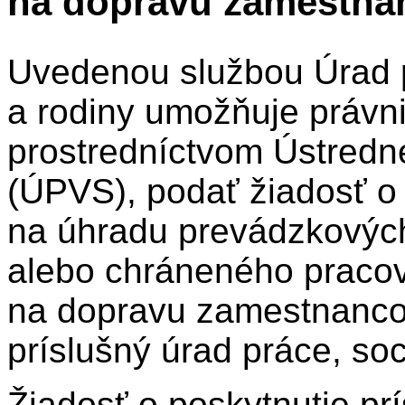
na dopravu zamestnan
Uvedenou službou Úrad p
a rodiny umožňuje právni
prostredníctvom Ústredné
(ÚPVS), podať žiadosť o
na úhradu prevádzkových
alebo chráneného pracov
na dopravu zamestnanco
príslušný úrad práce, soc
Žiadosť o poskytnutie pr