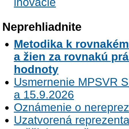
inovácie
Neprehliadnite
Metodika k rovnaké
a žien za rovnakú pr
hodnoty
Usmernenie MPSVR SR
a 15.9.2026
Oznámenie o nerepreze
Uzatvorená reprezenta