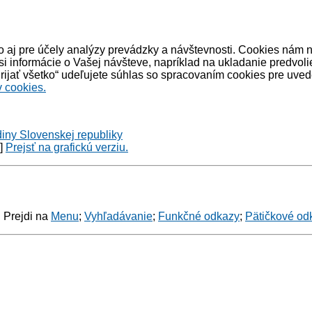
 aj pre účely analýzy prevádzky a návštevnosti. Cookies nám 
informácie o Vašej návšteve, napríklad na ukladanie predvoli
ijať všetko“ udeľujete súhlas so spracovaním cookies pre uved
 cookies.
diny Slovenskej republiky
y]
Prejsť na grafickú verziu.
: Prejdi na
Menu
;
Vyhľadávanie
;
Funkčné odkazy
;
Pätičkové od