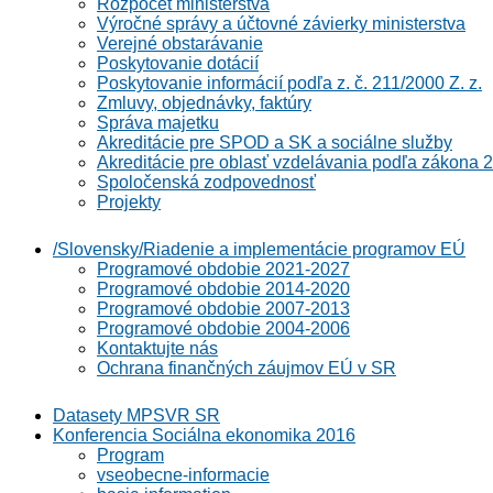
Rozpočet ministerstva
Výročné správy a účtovné závierky ministerstva
Verejné obstarávanie
Poskytovanie dotácií
Poskytovanie informácií podľa z. č. 211/2000 Z. z.
Zmluvy, objednávky, faktúry
Správa majetku
Akreditácie pre SPOD a SK a sociálne služby
Akreditácie pre oblasť vzdelávania podľa zákona 2
Spoločenská zodpovednosť
Projekty
/Slovensky/Riadenie a implementácie programov EÚ
Programové obdobie 2021-2027
Programové obdobie 2014-2020
Programové obdobie 2007-2013
Programové obdobie 2004-2006
Kontaktujte nás
Ochrana finančných záujmov EÚ v SR
Datasety MPSVR SR
Konferencia Sociálna ekonomika 2016
Program
vseobecne-informacie