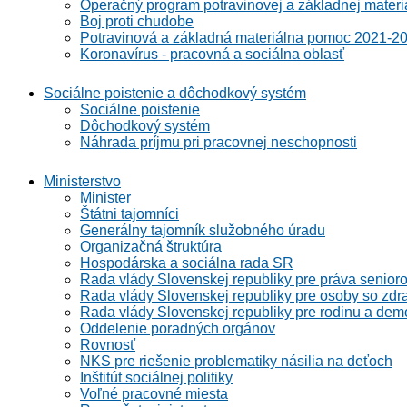
Operačný program potravinovej a základnej materi
Boj proti chudobe
Potravinová a základná materiálna pomoc 2021-2
Koronavírus - pracovná a sociálna oblasť
Sociálne poistenie a dôchodkový systém
Sociálne poistenie
Dôchodkový systém
Náhrada príjmu pri pracovnej neschopnosti
Ministerstvo
Minister
Štátni tajomníci
Generálny tajomník služobného úradu
Organizačná štruktúra
Hospodárska a sociálna rada SR
Rada vlády Slovenskej republiky pre práva senioro
Rada vlády Slovenskej republiky pre osoby so zdr
Rada vlády Slovenskej republiky pre rodinu a demo
Oddelenie poradných orgánov
Rovnosť
NKS pre riešenie problematiky násilia na deťoch
Inštitút sociálnej politiky
Voľné pracovné miesta