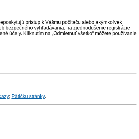
neposkytujú prístup k Vášmu počítaču alebo akýmkoľvek
eb bezpečného vyhľadávania, na zjednodušenie registrácie
ené účely. Kliknutím na „Odmietnuť všetko“ môžete používanie
kazy
;
Pätičku stránky
.