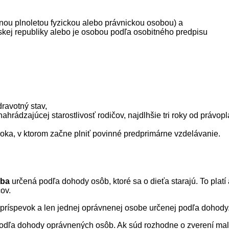
inou plnoletou fyzickou alebo právnickou osobou) a
kej republiky alebo je osobou podľa osobitného predpisu
ravotný stav,
 nahrádzajúcej starostlivosť rodičov, najdlhšie tri roky od právop
 roka, v ktorom začne plniť povinné predprimárne vzdelávanie.
oba
určená podľa dohody osôb, ktoré sa o dieťa starajú. To platí 
čov.
príspevok a len jednej oprávnenej osobe určenej podľa dohody
dľa dohody oprávnených osôb. Ak súd rozhodne o zverení malole