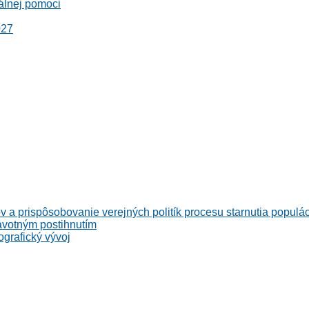
álnej pomoci
027
v a prispôsobovanie verejných politík procesu starnutia populá
avotným postihnutím
grafický vývoj