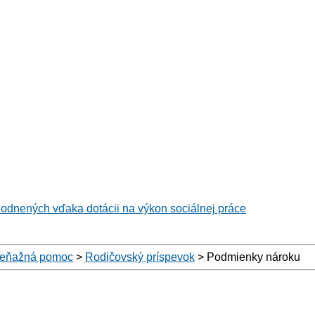
hodnených vďaka dotácii na výkon sociálnej práce
eňažná pomoc
>
Rodičovský príspevok
>
Podmienky nároku