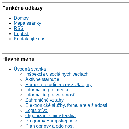
Funkčné odkazy
Domov
Mapa stránky
RSS
English
Kontaktujte nás
Hlavné menu
Úvodná stránka
Inšpekcia v sociálnych veciach
Aktívne starnutie
Pomoc pre odídencov z Ukrajiny
Informácie pre médiá
Informácie pre verejnosť
Zahraničné vzťahy
Elektronické služby, formuláre a žiadosti
Legislatíva
Organizácie ministerstva
Programy Európskej únie
Plán obnovy a odolnosti