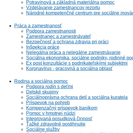
Potravinová a základná materiálna pomoc
Vzdelávanie zamestnancov rezortu
Národné kompetenčné centrum pre sociálne inová
Práca a zamestnanosť
Podpora zamestnanosti
Zamestnanec a zamestnávateľ
Bezpečnosť a ochrana zdravia pri práci
Inšpekcia práce
Nelegálna práca a nelegálne zamestnávanie
Sociálna ekonomika, sociálne podniky, rodinné po
Ex post konzultácie s podnikateľskými subjektmi
Koronavírus - pracovná a sociálna oblasť
Rodina a sociálna pomoc
Podpora rodín s deťmi
Detské skupiny
Sociálnoprávna ochrana detí a sociálna kuratela
Príspevok na pohreb
Kompenzačný príspevok baníkom
Pomoc v hmotnej núdzi
Integrovaná posudková činnosť
Ťažké zdravotné postihnutie
Sociálne služby