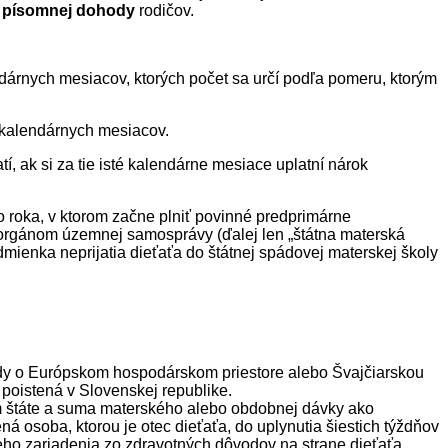
 písomnej dohody
rodičov.
ndárnych mesiacov, ktorých počet sa určí podľa pomeru, ktorým
h kalendárnych mesiacov.
í, ak si za tie isté kalendárne mesiace uplatní nárok
o roka, v ktorom začne plniť povinné predprimárne
o orgánom územnej samosprávy (ďalej len „štátna materská
odmienka neprijatia dieťaťa do štátnej spádovej materskej školy
hody o Európskom hospodárskom priestore alebo Švajčiarskou
 poistená v Slovenskej republike.
 štáte a suma materského alebo obdobnej dávky ako
á osoba, ktorou je otec dieťaťa, do uplynutia šiestich týždňov
keho zariadenia zo zdravotných dôvodov na strane dieťaťa