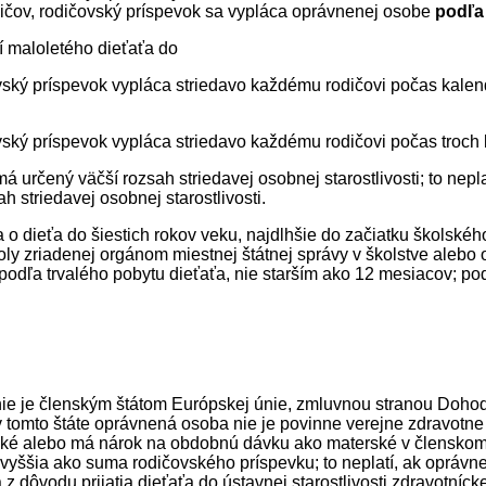
odičov, rodičovský príspevok sa vypláca oprávnenej osobe
podľa
ní maloletého dieťaťa do
čovský príspevok vypláca striedavo každému rodičovi počas kale
čovský príspevok vypláca striedavo každému rodičovi počas troc
určený väčší rozsah striedavej osobnej starostlivosti; to neplat
h striedavej osobnej starostlivosti.
o dieťa do šiestich rokov veku, najdlhšie do začiatku školskéh
oly zriadenej orgánom miestnej štátnej správy v školstve aleb
y podľa trvalého pobytu dieťaťa, nie starším ako 12 mesiacov; p
ý nie je členským štátom Európskej únie, zmluvnou stranou Do
 v tomto štáte oprávnená osoba nie je povinne verejne zdravotne
ké alebo má nárok na obdobnú dávku ako materské v členskom
vyššia ako suma rodičovského príspevku; to neplatí, ak oprávnen
 dôvodu prijatia dieťaťa do ústavnej starostlivosti zdravotníc