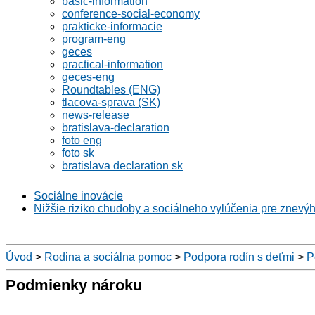
basic-information
conference-social-economy
prakticke-informacie
program-eng
geces
practical-information
geces-eng
Roundtables (ENG)
tlacova-sprava (SK)
news-release
bratislava-declaration
foto eng
foto sk
bratislava declaration sk
Sociálne inovácie
Nižšie riziko chudoby a sociálneho vylúčenia pre znevý
Úvod
>
Rodina a sociálna pomoc
>
Podpora rodín s deťmi
>
P
Podmienky nároku