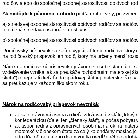
rodičov alebo do spoločnej osobnej starostlivosti obidvoch r
Ak
nedôjde k písomnej dohode
podľa druhej vety, pri zvere
a) striedavej osobnej starostlivosti obidvoch rodičov sa rodi
je určená striedavá osobná starostlivosť,
b) spoločnej osobnej starostlivosti obidvoch rodičov sa rodi
Rodičovský príspevok sa začne vyplácať tomu rodičovi, ktorý má 
na rodičovský príspevok len rodič, ktorý má určený menší rozsa
Nárok na rodičovský príspevok oprávnenej osobe starajúcej sa 
vzdelávanie vzniká, ak sa preukáže rozhodnutím materskej šk
škola“) o neprijatí dieťaťa do spádovej štátnej materskej škol
sa preukazuje v každom školskom roku.
Nárok na rodičovský príspevok nevzniká:
ak sa oprávnená osoba a dieťa zdržiavajú v štáte, ktor
konfederáciou (ďalej len „členský štát“), a počas pobytu
ak aspoň jedna z oprávnených osôb má nárok na maters
materské v členskom štáte za celý kalendárny mesiac je 
odo dňa pôrodu alebo do uplynutia predĺženého obdobia z