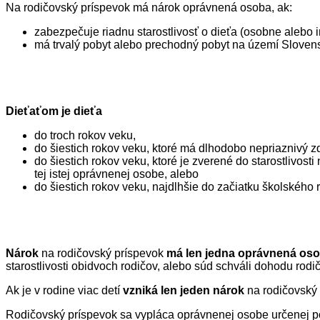
Na rodičovský príspevok má nárok oprávnená osoba, ak:
zabezpečuje riadnu starostlivosť o dieťa (osobne alebo 
má trvalý pobyt alebo prechodný pobyt na území Slovens
Dieťaťom je dieťa
do troch rokov veku,
do šiestich rokov veku, ktoré má dlhodobo nepriaznivý zd
do šiestich rokov veku, ktoré je zverené do starostlivosti
tej istej oprávnenej osobe, alebo
do šiestich rokov veku, najdlhšie do začiatku školského
Nárok
na rodičovský príspevok
má len jedna oprávnená os
starostlivosti obidvoch rodičov, alebo súd schváli dohodu rodi
Ak je v rodine viac detí
vzniká len jeden nárok
na rodičovský 
Rodičovský príspevok sa vypláca oprávnenej osobe určenej po