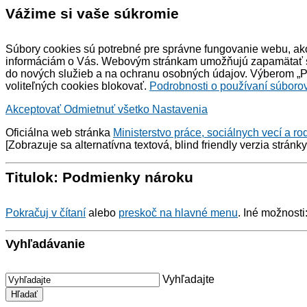
Vážime si vaše súkromie
Súbory cookies sú potrebné pre správne fungovanie webu, ako
informáciám o Vás. Webovým stránkam umožňujú zapamätať si 
do nových služieb a na ochranu osobných údajov. Výberom „Pr
voliteľných cookies blokovať.
Podrobnosti o používaní súborov
Akceptovať
Odmietnuť všetko
Nastavenia
Oficiálna web stránka
Ministerstvo práce, sociálnych vecí a ro
[Zobrazuje sa alternatívna textová,
blind friendly
verzia stránk
Titulok: Podmienky nároku
Pokračuj v čítaní
alebo
preskoč na hlavné menu
. Iné možnosti
Vyhľadávanie
Vyhľadajte