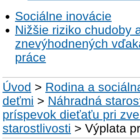
Sociálne inovácie
Nižšie riziko chudoby 
znevýhodnených vďaka 
práce
Úvod
>
Rodina a sociál
deťmi
>
Náhradná starost
príspevok dieťaťu pri zv
starostlivosti
>
Výplata p