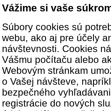
Vážime si vaše súkro
Súbory cookies sú potre
webu, ako aj pre účely a
návštevnosti. Cookies ná
Vášmu počítaču alebo a
Webovým stránkam umožň
o Vašej návšteve, naprík
bezpečného vyhľadávani
registrácie do nových sl