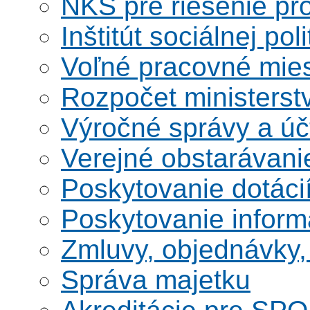
NKS pre riešenie pro
Inštitút sociálnej poli
Voľné pracovné mie
Rozpočet ministerst
Výročné správy a úč
Verejné obstarávani
Poskytovanie dotáci
Poskytovanie informá
Zmluvy, objednávky, 
Správa majetku