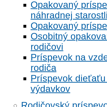
Opakovaný príspe
náhradnej starostl
Opakovaný príspe
Osobitný opakova
rodičovi
Príspevok na vzd
rodiča
Príspevok dieťať
výdavkov
Rodičovský príspev