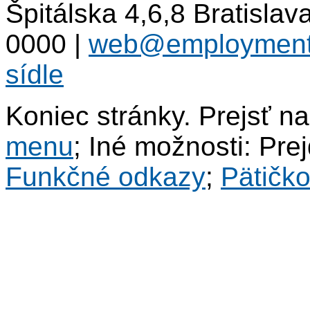
Špitálska 4,6,8 Bratisla
0000
|
web@employment
sídle
Koniec stránky. Prejsť n
menu
; Iné možnosti: Pre
Funkčné odkazy
;
Pätičk