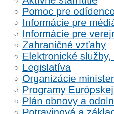
Aktívne starnutie
Pomoc pre odídenco
Informácie pre médi
Informácie pre verej
Zahraničné vzťahy
Elektronické služby,
Legislatíva
Organizácie ministe
Programy Európskej
Plán obnovy a odoln
Potravinová a zákla