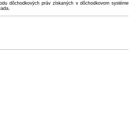
prevodu dôchodkových práv získaných v dôchodkovom systéme
iada.