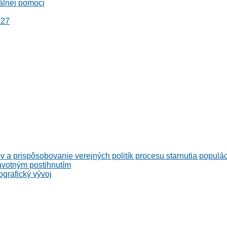
álnej pomoci
027
v a prispôsobovanie verejných politík procesu starnutia populá
avotným postihnutím
grafický vývoj