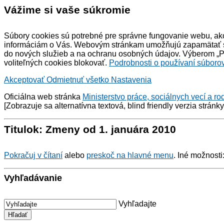
Vážime si vaše súkromie
Súbory cookies sú potrebné pre správne fungovanie webu, ako
informáciám o Vás. Webovým stránkam umožňujú zapamätať si 
do nových služieb a na ochranu osobných údajov. Výberom „Pr
voliteľných cookies blokovať.
Podrobnosti o používaní súborov
Akceptovať
Odmietnuť všetko
Nastavenia
Oficiálna web stránka
Ministerstvo práce, sociálnych vecí a ro
[Zobrazuje sa alternatívna textová,
blind friendly
verzia stránk
Titulok: Zmeny od 1. januára 2010
Pokračuj v čítaní
alebo
preskoč na hlavné menu
. Iné možnosti
Vyhľadávanie
Vyhľadajte