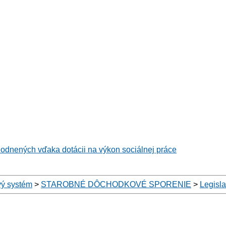
hodnených vďaka dotácii na výkon sociálnej práce
ý systém
>
STAROBNÉ DÔCHODKOVÉ SPORENIE
>
Legisl