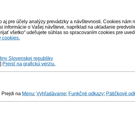
 aj pre účely analýzy prevádzky a návštevnosti. Cookies nám 
informácie o Vašej návšteve, napríklad na ukladanie predvoli
ijať všetko“ udeľujete súhlas so spracovaním cookies pre uved
 cookies.
diny Slovenskej republiky
y]
Prejsť na grafickú verziu.
: Prejdi na
Menu
;
Vyhľadávanie
;
Funkčné odkazy
;
Pätičkové od