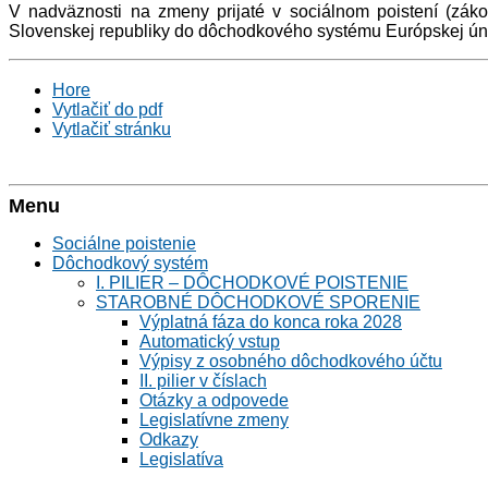
V nadväznosti na zmeny prijaté v sociálnom poistení (zák
Slovenskej republiky do dôchodkového systému Európskej únie
Hore
Vytlačiť do pdf
Vytlačiť stránku
Menu
Sociálne poistenie
Dôchodkový systém
I. PILIER – DÔCHODKOVÉ POISTENIE
STAROBNÉ DÔCHODKOVÉ SPORENIE
Výplatná fáza do konca roka 2028
Automatický vstup
Výpisy z osobného dôchodkového účtu
II. pilier v číslach
Otázky a odpovede
Legislatívne zmeny
Odkazy
Legislatíva