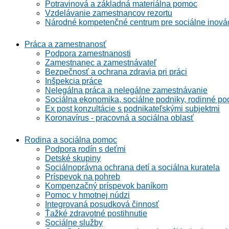
Potravinová a základná materiálna pomoc
Vzdelávanie zamestnancov rezortu
Národné kompetenčné centrum pre sociálne inová
Práca a zamestnanosť
Podpora zamestnanosti
Zamestnanec a zamestnávateľ
Bezpečnosť a ochrana zdravia pri práci
Inšpekcia práce
Nelegálna práca a nelegálne zamestnávanie
Sociálna ekonomika, sociálne podniky, rodinné po
Ex post konzultácie s podnikateľskými subjektmi
Koronavírus - pracovná a sociálna oblasť
Rodina a sociálna pomoc
Podpora rodín s deťmi
Detské skupiny
Sociálnoprávna ochrana detí a sociálna kuratela
Príspevok na pohreb
Kompenzačný príspevok baníkom
Pomoc v hmotnej núdzi
Integrovaná posudková činnosť
Ťažké zdravotné postihnutie
Sociálne služby