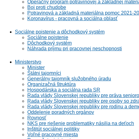
Operačný program potravinovej a základnej materi
Boj proti chudobe
Potravinová a základná materiálna pomoc 2021-2
Koronavírus - pracovná a sociálna oblasť
Sociálne poistenie a dôchodkový systém
Sociálne poistenie
Dôchodkový systém
Náhrada príjmu pri pracovnej neschopnosti
Ministerstvo
Minister
Štátni tajomníci
Generálny tajomník služobného úradu
Organizačná štruktúra
Hospodárska a sociálna rada SR
Rada vlády Slovenskej republiky pre práva senioro
Rada vlády Slovenskej republiky pre osoby so zdr
Rada vlády Slovenskej republiky pre rodinu a demo
Oddelenie poradných orgánov
Rovnosť
NKS pre riešenie problematiky násilia na deťoch
Inštitút sociálnej politiky
Voľné pracovné miesta