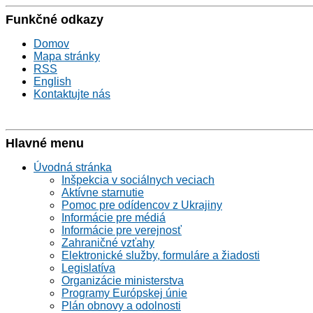
Funkčné odkazy
Domov
Mapa stránky
RSS
English
Kontaktujte nás
Hlavné menu
Úvodná stránka
Inšpekcia v sociálnych veciach
Aktívne starnutie
Pomoc pre odídencov z Ukrajiny
Informácie pre médiá
Informácie pre verejnosť
Zahraničné vzťahy
Elektronické služby, formuláre a žiadosti
Legislatíva
Organizácie ministerstva
Programy Európskej únie
Plán obnovy a odolnosti