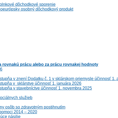
kové dôchodkové sporenie
rópsky osobný dôchodkový produkt
 rovnakú prácu alebo za prácu rovnakej hodnoty
26
stupňa v znení Dodatku č. 1 v sklárskom priemysle účinnosť 1.
stupňa v sklárstve účinnosť 1. januára 2026
 stupňa v stavebníctve účinnosť 1. novembra 2025
ociálnych služieb
ny osôb so zdravotným postihnutím
 pomoci 2014 – 2020
úce násilie