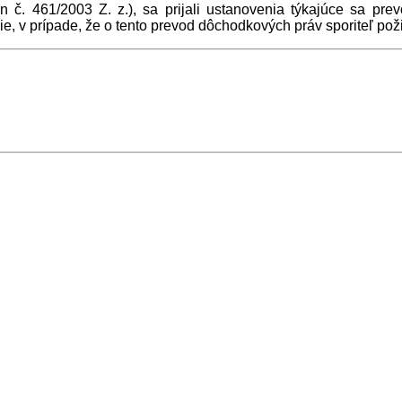
on č. 461/2003 Z. z.), sa prijali ustanovenia týkajúce sa 
, v prípade, že o tento prevod dôchodkových práv sporiteľ pož