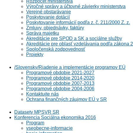
Rozpočet ministerstva
Výročné správy a účtovné závierky ministerstva
Verejné obstarávanie
Poskytovanie dotácií
Poskytovanie informácií podľa z. č. 211/2000 Z. z.
Zmluvy, objednávky, faktúry
Správa majetku
Akreditácie pre SPOD a SK a sociálne služby
Akreditácie pre oblasť vzdelávania podľa zákona 2
Spoločenská zodpovednosť
Projekty
/Slovensky/Riadenie a implementácie programov EÚ
Programové obdobie 2021-2027
Programové obdobie 2014-2020
Programové obdobie 2007-2013
Programové obdobie 2004-2006
Kontaktujte nás
Ochrana finančných záujmov EÚ v SR
Datasety MPSVR SR
Konferencia Sociálna ekonomika 2016
Program
vseobecne-informacie