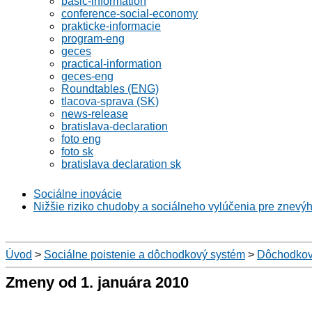
basic-information
conference-social-economy
prakticke-informacie
program-eng
geces
practical-information
geces-eng
Roundtables (ENG)
tlacova-sprava (SK)
news-release
bratislava-declaration
foto eng
foto sk
bratislava declaration sk
Sociálne inovácie
Nižšie riziko chudoby a sociálneho vylúčenia pre znevý
Úvod
>
Sociálne poistenie a dôchodkový systém
>
Dôchodkov
Zmeny od 1. januára 2010