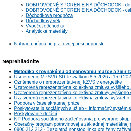
DOBROVOĽNÉ SPORENIE NA DÔCHODOK - dopln
DOBROVOĽNÉ SPORENIE NA DÔCHODOK - celoeu
Dôchodková prognóza
Dôchodkový vek
Výpočet dôchodku
Analytické materiály
Náhrada príjmu pri pracovnej neschopnosti
Neprehliadnite
Metodika k rovnakému odmeňovaniu mužov a žien za
Usmernenie MPSVR SR k sviatkom 8.5.2026 a 15.9.20
Oznámenie o nereprezentatívnej KZVS v energetike
Uzatvorená reprezentatívna kolektívna zmluva vyššieho 
Uzatvorená reprezentatívna kolektívna zmluvy vyššieho 
Uzatvorená reprezentatívna kolektívna zmluva vyššieho
Podpora v čase skrátenej práce
Poskytovatelia sociálnych služieb - Informačný systém s
Poskytovanie dotácií
NP Podpora sociálneho začleňovania pre vybrané skupi
Operačný program potravinovej a základnej materiálnej
0800 212 212 - Bezplatná nonstop linka pre ženy zažívaj