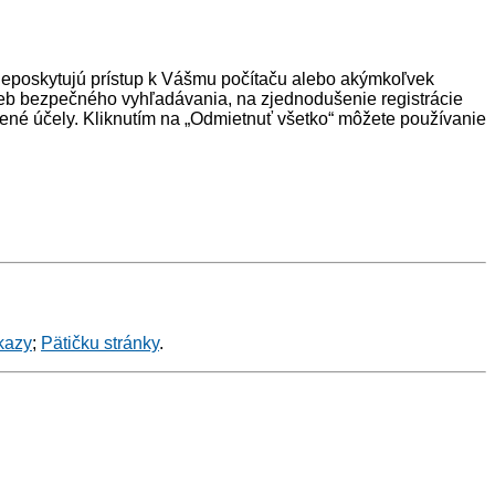
neposkytujú prístup k Vášmu počítaču alebo akýmkoľvek
eb bezpečného vyhľadávania, na zjednodušenie registrácie
ené účely. Kliknutím na „Odmietnuť všetko“ môžete používanie
kazy
;
Pätičku stránky
.