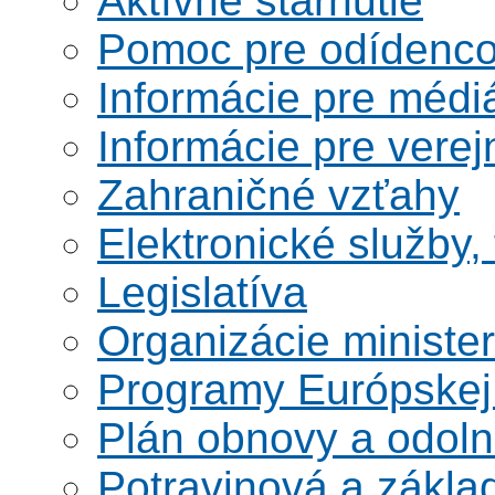
Aktívne starnutie
Pomoc pre odídenco
Informácie pre médi
Informácie pre verej
Zahraničné vzťahy
Elektronické služby,
Legislatíva
Organizácie ministe
Programy Európskej
Plán obnovy a odoln
Potravinová a zákla