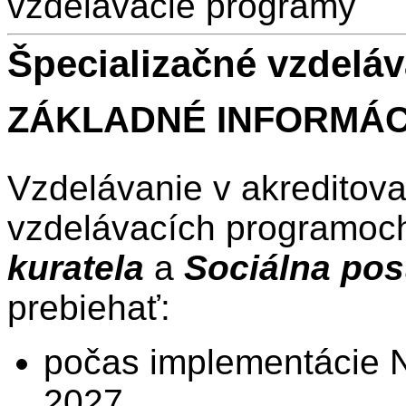
vzdelávacie programy
Špecializačné vzdelá
ZÁKLADNÉ INFORMÁC
Vzdelávanie v akreditov
vzdelávacích programo
kuratela
a
Sociálna po
prebiehať:
počas implementácie 
2027,