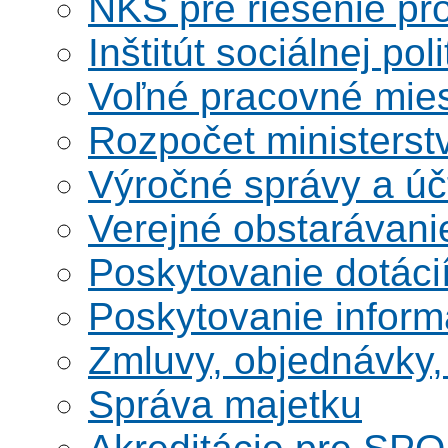
NKS pre riešenie pro
Inštitút sociálnej poli
Voľné pracovné mie
Rozpočet ministerst
Výročné správy a úč
Verejné obstarávani
Poskytovanie dotáci
Poskytovanie informá
Zmluvy, objednávky, 
Správa majetku