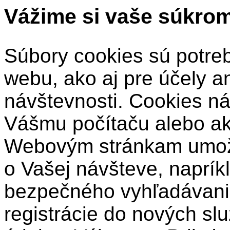
Vážime si vaše súkro
Súbory cookies sú potre
webu, ako aj pre účely a
návštevnosti. Cookies ná
Vášmu počítaču alebo a
Webovým stránkam umožň
o Vašej návšteve, naprík
bezpečného vyhľadávani
registrácie do nových sl