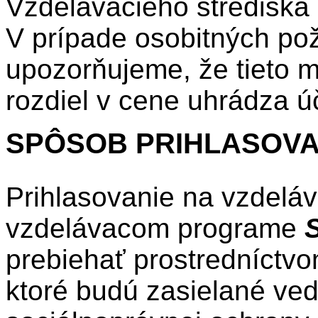
Vzdelávacieho stredisk
V prípade osobitných po
upozorňujeme, že tieto 
rozdiel v cene uhrádza
SPÔSOB PRIHLASOVA
Prihlasovanie na vzdelá
vzdelávacom programe
prebiehať prostredníctvo
ktoré budú zasielané ve