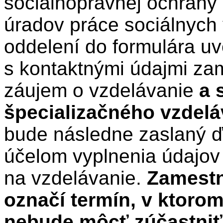
sociálnoprávnej ochrany d
úradov práce sociálnych 
oddelení do formulára u
s kontaktnými údajmi za
záujem o vzdelávanie
a 
špecializačného vzdelá
bude následne zaslaný ďa
účelom vyplnenia údajov
na vzdelávanie.
Zamestn
označí termín, v ktoro
nebude môcť zúčastniť