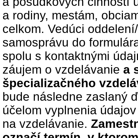
a posudkových činností ú
a rodiny, mestám, obci
celkom. Vedúci oddelen
samosprávu do formulára
spolu s kontaktnými údaj
záujem o vzdelávanie
a 
špecializačného vzdelá
bude následne zaslaný ďa
účelom vyplnenia údajov
na vzdelávanie.
Zamestn
označí termín, v ktoro