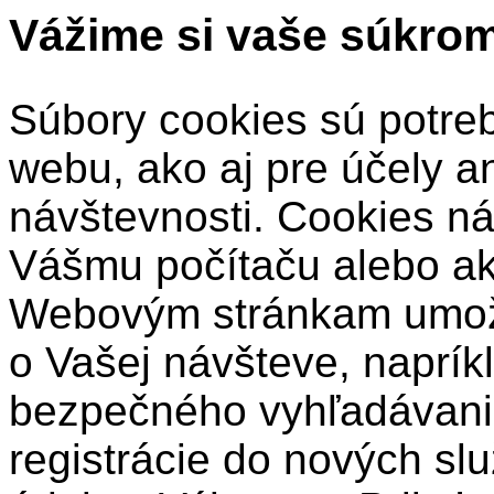
Vážime si vaše súkro
Súbory cookies sú potre
webu, ako aj pre účely a
návštevnosti. Cookies ná
Vášmu počítaču alebo a
Webovým stránkam umožň
o Vašej návšteve, naprík
bezpečného vyhľadávani
registrácie do nových sl