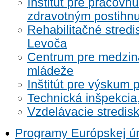
Inštitút pre pracovn
zdravotným postihn
Rehabilitačné stredi
Levoča
Centrum pre medzin
mládeže
Inštitút pre výskum 
Technická inšpekcia,
Vzdelávacie stredi
Programy Európskej ú