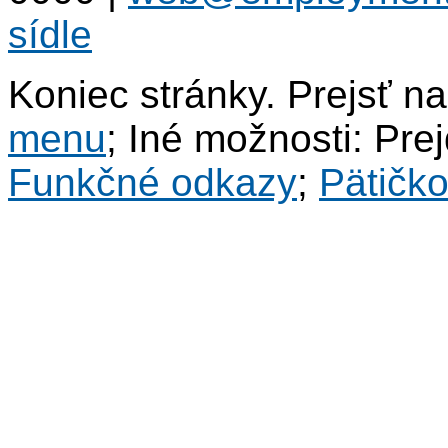
sídle
Koniec stránky. Prejsť n
menu
; Iné možnosti: Pre
Funkčné odkazy
;
Pätičk