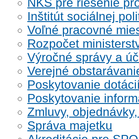
NKS pre riešenie pro
Inštitút sociálnej poli
Voľné pracovné mie
Rozpočet ministerst
Výročné správy a úč
Verejné obstarávani
Poskytovanie dotáci
Poskytovanie informá
Zmluvy, objednávky, 
Správa majetku