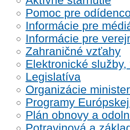
Aktívne starnutie
Pomoc pre odídenco
Informácie pre médi
Informácie pre verej
Zahraničné vzťahy
Elektronické služby,
Legislatíva
Organizácie ministe
Programy Európskej
Plán obnovy a odoln
Potravinová a zákla