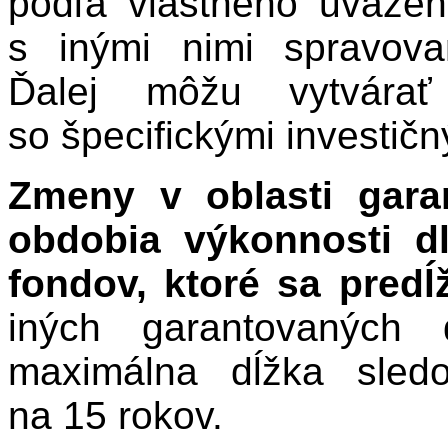
podľa vlastného uvážen
s inými nimi spravov
Ďalej môžu vytvára
so špecifickými investičn
Zmeny v oblasti gara
obdobia výkonnosti d
fondov, ktoré sa predĺ
iných garantovaných 
maximálna dĺžka sled
na 15 rokov.