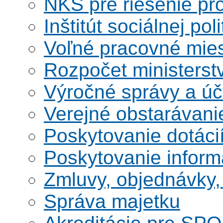
NKS pre riešenie pro
Inštitút sociálnej poli
Voľné pracovné mie
Rozpočet ministerst
Výročné správy a úč
Verejné obstarávani
Poskytovanie dotáci
Poskytovanie informá
Zmluvy, objednávky, 
Správa majetku