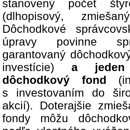
stanovený počet šty
(dlhopisový, zmieša
Dôchodkové správcovs
úpravy povinne spr
garantovaný dôchodkový
investície)
a jeden 
dôchodkový fond
(i
s investovaním do širo
akcií). Doterajšie zmi
fondy môžu dôchodkov