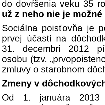
do dovŕšenia veku 35 r
už z neho nie je možné 
Sociálna poisťovňa je 
prvej účasti na dôchod
31. decembri 2012 pí
osobu (tzv. „prvopoistenc
zmluvy o starobnom dôc
Zmeny v dôchodkových
Od 1. januára 2013 s