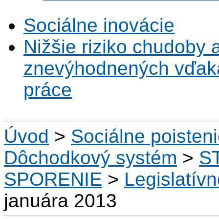
Sociálne inovácie
Nižšie riziko chudoby 
znevýhodnených vďaka 
práce
Úvod
>
Sociálne poisten
Dôchodkový systém
>
S
SPORENIE
>
Legislatív
januára 2013