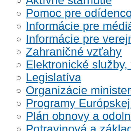
Aktívne starnutie
Pomoc pre odídenco
Informácie pre médi
Informácie pre verej
Zahraničné vzťahy
Elektronické služby,
Legislatíva
Organizácie ministe
Programy Európskej
Plán obnovy a odoln
Potravinová a zákla