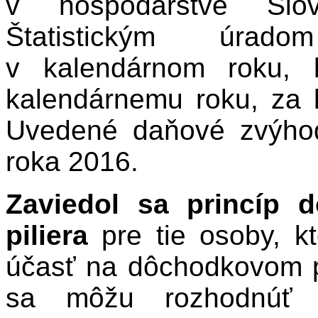
v hospodárstve Slove
Štatistickým úrado
v kalendárnom roku, 
kalendárnemu roku, za k
Uvedené daňové zvýhod
roka 2016.
Zaviedol sa princíp 
piliera
pre tie osoby, k
účasť na dôchodkovom poi
sa môžu rozhodnúť v