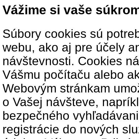
Vážime si vaše súkro
Súbory cookies sú potre
webu, ako aj pre účely a
návštevnosti. Cookies ná
Vášmu počítaču alebo a
Webovým stránkam umožň
o Vašej návšteve, naprík
bezpečného vyhľadávani
registrácie do nových sl