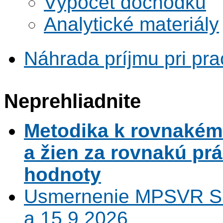
Výpočet dôchodku
Analytické materiály
Náhrada príjmu pri pr
Neprehliadnite
Metodika k rovnaké
a žien za rovnakú pr
hodnoty
Usmernenie MPSVR SR
a 15.9.2026